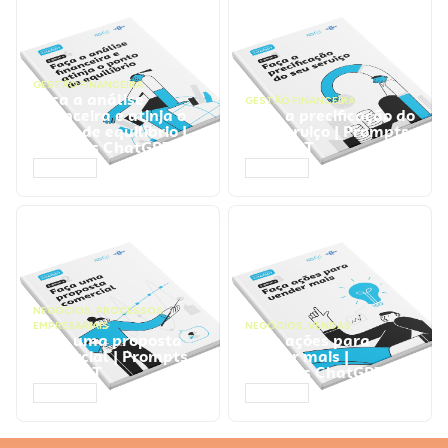
GESTÃO FINANCEIRA
Faça a análise
GESTÃO FINANCEIRA
financeira e atinja o
Faça a precificação do
ponto de equilíbrio |
seu serviço | Prompts
Prompts ChatGPT
ChatGPT
ACESSAR
ACESSAR
NEGÓCIOS
,
PROCESSOS
EMPRESARIAIS
NEGÓCIOS
,
VENDAS
Faça uma proposta
Faça ações para
comercial | Prompts
vender mais |
ChatGPT
Prompts ChatGPT
ACESSAR
ACESSAR