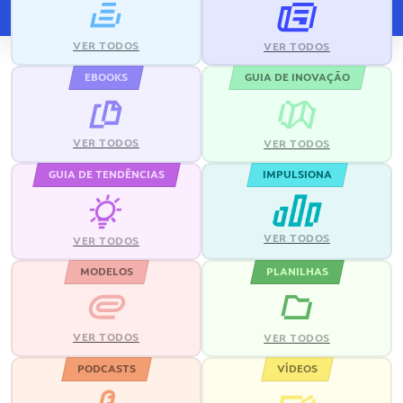
VER TODOS
VER TODOS
EBOOKS
GUIA DE INOVAÇÃO
VER TODOS
VER TODOS
GUIA DE TENDÊNCIAS
IMPULSIONA
VER TODOS
VER TODOS
MODELOS
PLANILHAS
VER TODOS
VER TODOS
PODCASTS
VÍDEOS