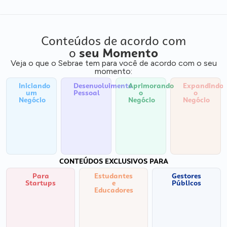
Conteúdos de acordo com
o
seu Momento
Veja o que o Sebrae tem para você de acordo com o seu
momento:
Iniciando
Desenvolvimento
Aprimorando
Expandindo
um
Pessoal
o
o
Negócio
Negócio
Negócio
CONTEÚDOS EXCLUSIVOS PARA
Para
Estudantes
Gestores
Startups
e
Públicos
Educadores