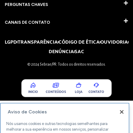
PERGUNTAS CHAVES​
CANAIS DE CONTATO
LGPD
TRANSPARÊNCIA
CÓDIGO DE ÉTICA
OUVIDORIA
DENÚNCIA
SAC
© 2024 Sebrae/PR. Todos os direitos reservados.
INICIO
CONTEÚDOS
LOJA
CONTATO
Aviso de Cookies
Nós usamos cookies e outras tecnologias semelhantes para
melhorar a sua experiência em nossos serviços, personalizar