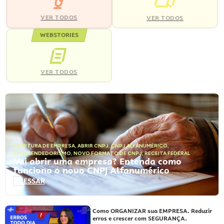
VER TODOS
VER TODOS
WEBSTORIES
VER TODOS
ABERTURA DE EMPRESA
,
ABRIR CNPJ
,
CNPJ ALFANUMÉRICO
,
EMPREENDEDORISMO
,
NOVO FORMATO DE CNPJ
,
RECEITA FEDERAL
Vai abrir uma empresa? Entenda como
funciona o novo CNPJ Alfanumérico
ACESSAR
Como ORGANIZAR sua EMPRESA. Reduzir
erros e crescer com SEGURANÇA.