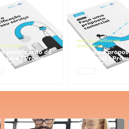
NEGÓCIOS
,
PROCESSOS
 FINANCEIRA
EMPRESARIAIS
 a precificação do
Faça uma propos
serviço | Prompts
comercial | Prom
tGPT
ChatGPT
AR
ACESSAR