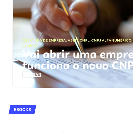
ABERTURA DE EMPRESA
,
ABRIR CNPJ
,
CNPJ ALFANUMÉRICO
FEDERAL
Vai abrir uma empr
funciona o novo CN
ACESSAR
EBOOKS