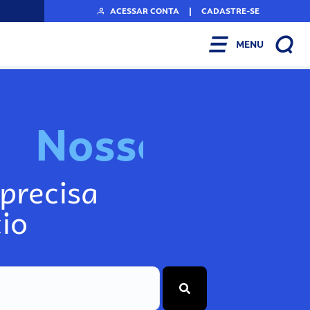
ACESSAR CONTA
|
CADASTRE-SE
MENU
N
o
s
s
o
s
I
n
f
o
g
precisa
io