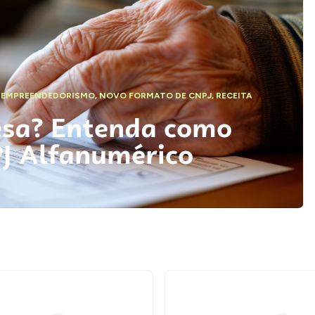
,
EMPREENDEDORISMO
,
NOVO FORMATO DE CNPJ
,
RECEITA
esa? Entenda como
PJ Alfanumérico