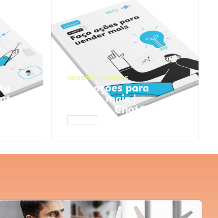
NEGÓCIOS
,
VENDAS
ta
Faça ações para
pts
vender mais |
Prompts ChatGPT
ACESSAR