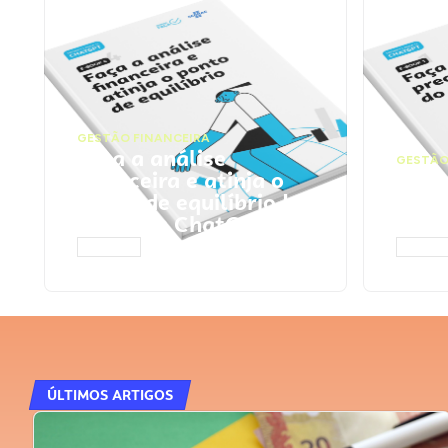
GESTÃO FINANCEIRA
Faça a análise
GESTÃO
financeira e atinja o
Faça
ponto de equilíbrio |
seu 
Prompts ChatGPT
Cha
ACESSAR
ACESS
ÚLTIMOS ARTIGOS