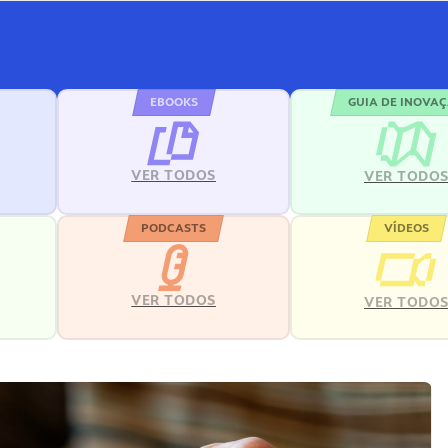
EBOOKS
GUIA DE INOVA
VER TODOS
VER TODO
PODCASTS
VÍDEOS
VER TODOS
VER TODO