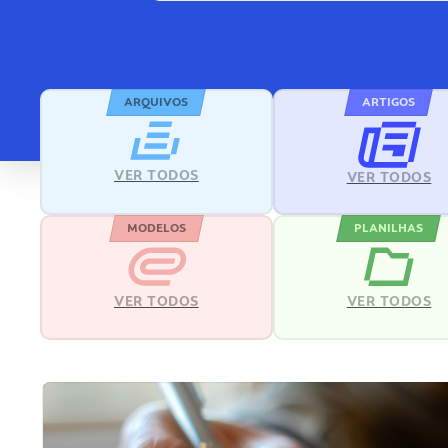
ARQUIVOS
ARTIGOS
VER TODOS
VER TODOS
MODELOS
PLANILHAS
VER TODOS
VER TODOS