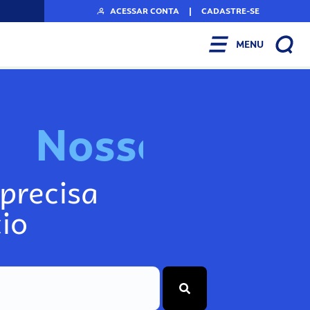
ACESSAR CONTA
|
CADASTRE-SE
MENU
N
o
s
s
o
s
I
n
f
precisa
io