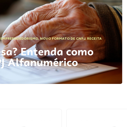
,
EMPREENDEDORISMO
,
NOVO FORMATO DE CNPJ
,
RECEITA
esa? Entenda como
PJ Alfanumérico