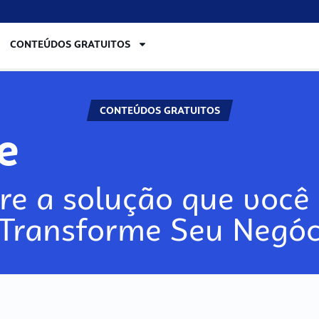
CONTEÚDOS GRATUITOS
CONTEÚDOS GRATUITOS
lore
re a solução que você 
 Transforme Seu Negóc