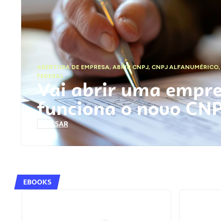
ABERTURA DE EMPRESA
,
ABRIR CNPJ
,
CNPJ ALFANUMÉRICO
FEDERAL
Vai abrir uma empr
funciona o novo CN
ACESSAR
EBOOKS