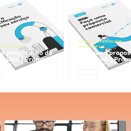
NEGÓCIOS
,
PROCESSOS
 FINANCEIRA
EMPRESARIAIS
 a precificação do
Faça uma propos
serviço | Prompts
comercial | Prom
tGPT
ChatGPT
AR
ACESSAR