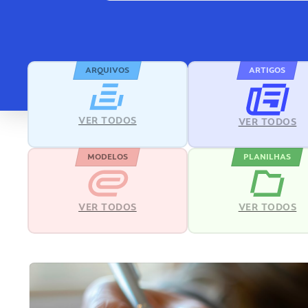
ARQUIVOS
ARTIGOS
VER TODOS
VER TODOS
MODELOS
PLANILHAS
VER TODOS
VER TODOS