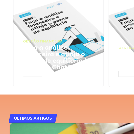
GESTÃO FINANCEIRA
Faça a análise
GESTÃO
financeira e atinja o
Faça
ponto de equilíbrio |
seu 
Prompts ChatGPT
Cha
ACESSAR
ACESS
ÚLTIMOS ARTIGOS