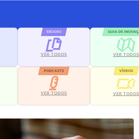
EBOOKS
GUIA DE INOVA
VER TODOS
VER TODO
PODCASTS
VÍDEOS
VER TODOS
VER TODO