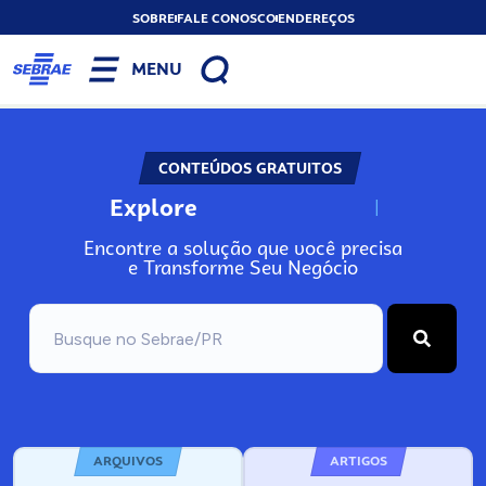
SOBRE
FALE CONOSCO
ENDEREÇOS
MENU
CONTEÚDOS GRATUITOS
Explore
N
o
s
s
o
s
A
Encontre a solução que você precisa
e Transforme Seu Negócio
ARQUIVOS
ARTIGOS