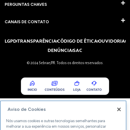
PERGUNTAS CHAVES​
CANAIS DE CONTATO
LGPD
TRANSPARÊNCIA
CÓDIGO DE ÉTICA
OUVIDORIA
DENÚNCIA
SAC
© 2024 Sebrae/PR. Todos os direitos reservados.
INICIO
CONTEÚDOS
LOJA
CONTATO
Aviso de Cookies
Nós usamos cookies e outras tecnologias semelhantes para
melhorar a sua experiência em nossos serviços, personalizar