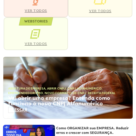
VER TODOS
VER TODOS
WEBSTORIES
VER TODOS
ABERTURA DE EMPRESA
,
ABRIR CNPJ
,
CNPJ ALFANUMÉRICO
,
EMPREENDEDORISMO
,
NOVO FORMATO DE CNPJ
,
RECEITA FEDERAL
Vai abrir uma empresa? Entenda como
funciona o novo CNPJ Alfanumérico
ACESSAR
Como ORGANIZAR sua EMPRESA. Reduzir
erros e crescer com SEGURANÇA.