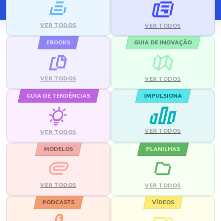
VER TODOS
VER TODOS
EBOOKS
GUIA DE INOVAÇÃO
VER TODOS
VER TODOS
GUIA DE TENDÊNCIAS
IMPULSIONA
VER TODOS
VER TODOS
MODELOS
PLANILHAS
VER TODOS
VER TODOS
PODCASTS
VÍDEOS