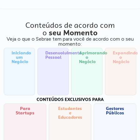
Conteúdos de acordo com
o
seu Momento
Veja o que o Sebrae tem para você de acordo com o seu
momento:
Iniciando
Desenvolvimento
Aprimorando
Expandindo
um
Pessoal
o
o
Negócio
Negócio
Negócio
CONTEÚDOS EXCLUSIVOS PARA
Para
Estudantes
Gestores
Startups
e
Públicos
Educadores