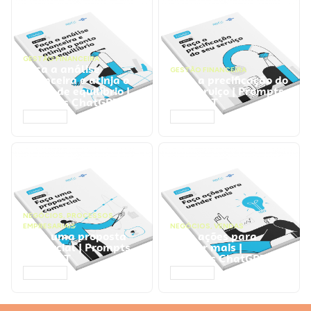
GESTÃO FINANCEIRA
Faça a análise
GESTÃO FINANCEIRA
financeira e atinja o
Faça a precificação do
ponto de equilíbrio |
seu serviço | Prompts
Prompts ChatGPT
ChatGPT
ACESSAR
ACESSAR
NEGÓCIOS
,
PROCESSOS
EMPRESARIAIS
NEGÓCIOS
,
VENDAS
Faça uma proposta
Faça ações para
comercial | Prompts
vender mais |
ChatGPT
Prompts ChatGPT
ACESSAR
ACESSAR