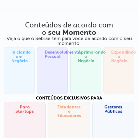
Conteúdos de acordo com
o
seu Momento
Veja o que o Sebrae tem para você de acordo com o seu
momento:
Iniciando
Desenvolvimento
Aprimorando
Expandindo
um
Pessoal
o
o
Negócio
Negócio
Negócio
CONTEÚDOS EXCLUSIVOS PARA
Para
Estudantes
Gestores
Startups
e
Públicos
Educadores