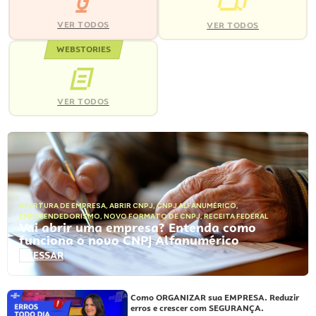
VER TODOS
VER TODOS
WEBSTORIES
VER TODOS
ABERTURA DE EMPRESA
,
ABRIR CNPJ
,
CNPJ ALFANUMÉRICO
,
EMPREENDEDORISMO
,
NOVO FORMATO DE CNPJ
,
RECEITA FEDERAL
Vai abrir uma empresa? Entenda como
funciona o novo CNPJ Alfanumérico
ACESSAR
Como ORGANIZAR sua EMPRESA. Reduzir
erros e crescer com SEGURANÇA.