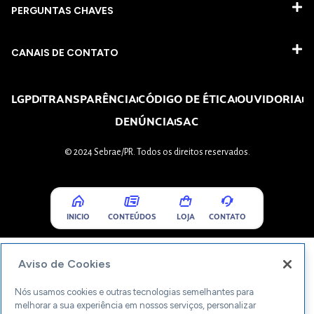
PERGUNTAS CHAVES​
CANAIS DE CONTATO
LGPD
TRANSPARÊNCIA
CÓDIGO DE ÉTICA
OUVIDORIA
DENÚNCIA
SAC
© 2024 Sebrae/PR. Todos os direitos reservados.
INICIO
CONTEÚDOS
LOJA
CONTATO
Aviso de Cookies
Nós usamos cookies e outras tecnologias semelhantes para
melhorar a sua experiência em nossos serviços, personalizar