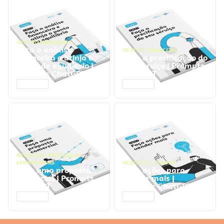
GESTÃO FINANCEIRA
Faça a análise
GESTÃO FINANCEIRA
financeira e atinja o
Faça a precificação do
ponto de equilíbrio |
seu serviço | Prompts
Prompts ChatGPT
ChatGPT
ACESSAR
ACESSAR
NEGÓCIOS
,
PROCESSOS
EMPRESARIAIS
NEGÓCIOS
,
VENDAS
Faça uma proposta
Faça ações para
comercial | Prompts
vender mais |
ChatGPT
Prompts ChatGPT
ACESSAR
ACESSAR