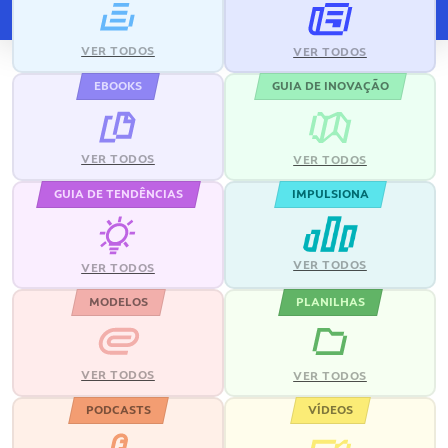
VER TODOS
VER TODOS
EBOOKS
GUIA DE INOVAÇÃO
VER TODOS
VER TODOS
GUIA DE TENDÊNCIAS
IMPULSIONA
VER TODOS
VER TODOS
MODELOS
PLANILHAS
VER TODOS
VER TODOS
PODCASTS
VÍDEOS