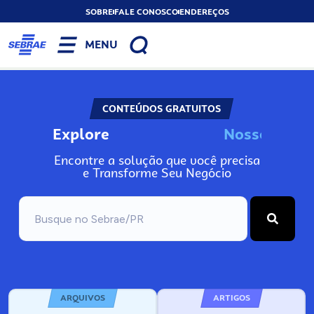
SOBRE
FALE CONOSCO
ENDEREÇOS
MENU
CONTEÚDOS GRATUITOS
Explore
N
o
s
s
o
s
I
n
f
o
Encontre a solução que você precisa
e Transforme Seu Negócio
ARQUIVOS
ARTIGOS