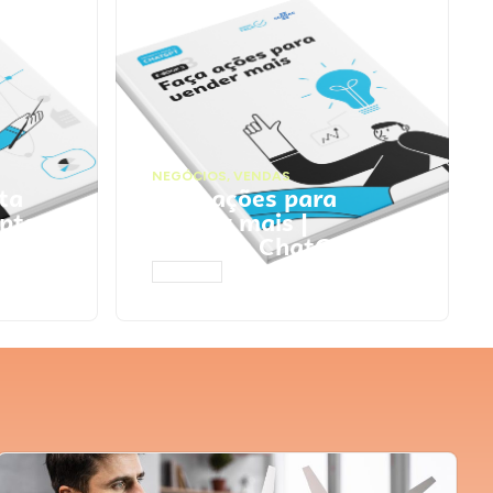
NEGÓCIOS
,
VENDAS
ta
Faça ações para
pts
vender mais |
Prompts ChatGPT
ACESSAR