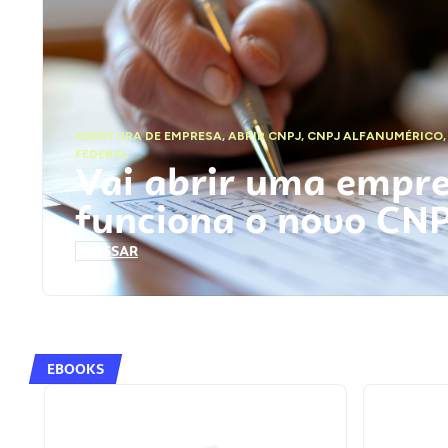
ABERTURA DE EMPRESA
,
ABRIR CNPJ
,
CNPJ ALFANUMÉRICO
FEDERAL
Vai abrir uma empr
funciona o novo CN
ACESSAR
EBOOKS