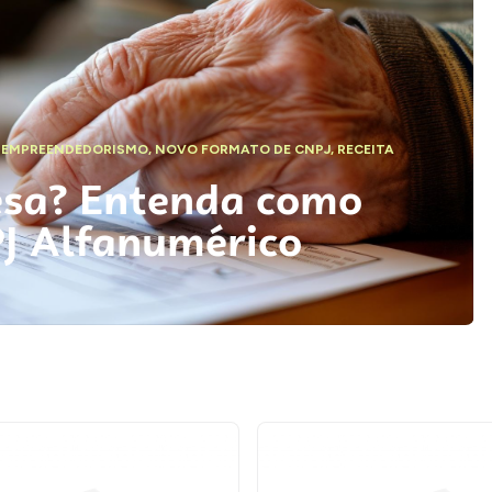
,
EMPREENDEDORISMO
,
NOVO FORMATO DE CNPJ
,
RECEITA
esa? Entenda como
PJ Alfanumérico