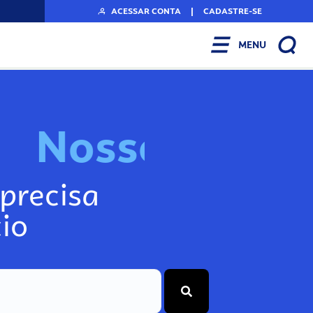
ACESSAR CONTA
|
CADASTRE-SE
MENU
N
o
s
s
o
s
I
n
f
o
g
precisa
io