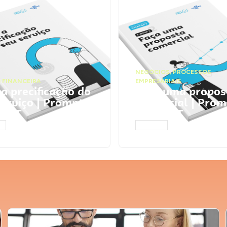
NEGÓCIOS
,
PROCESSOS
 FINANCEIRA
EMPRESARIAIS
 a precificação do
Faça uma propos
serviço | Prompts
comercial | Prom
tGPT
ChatGPT
AR
ACESSAR