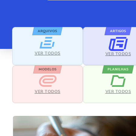
ARQUIVOS
ARTIGOS
VER TODOS
VER TODOS
MODELOS
PLANILHAS
VER TODOS
VER TODOS