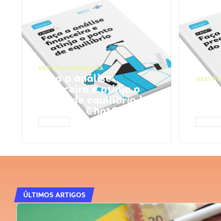
GESTÃO FINANCEIRA
Faça a análise
GESTÃO
financeira e atinja o
Faça
ponto de equilíbrio |
seu 
Prompts ChatGPT
Cha
ACESSAR
ACESS
ÚLTIMOS ARTIGOS