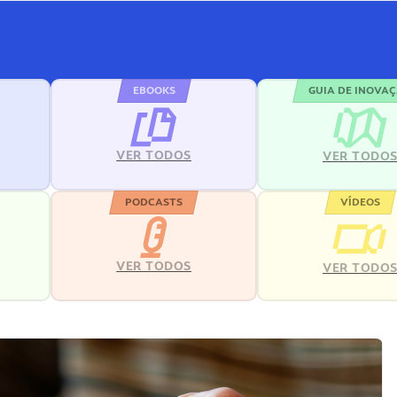
EBOOKS
GUIA DE INOVA
VER TODOS
VER TODO
PODCASTS
VÍDEOS
VER TODOS
VER TODO