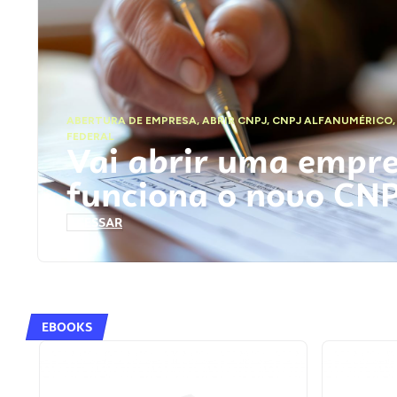
ABERTURA DE EMPRESA
,
ABRIR CNPJ
,
CNPJ ALFANUMÉRICO
FEDERAL
Vai abrir uma empr
funciona o novo CN
ACESSAR
EBOOKS