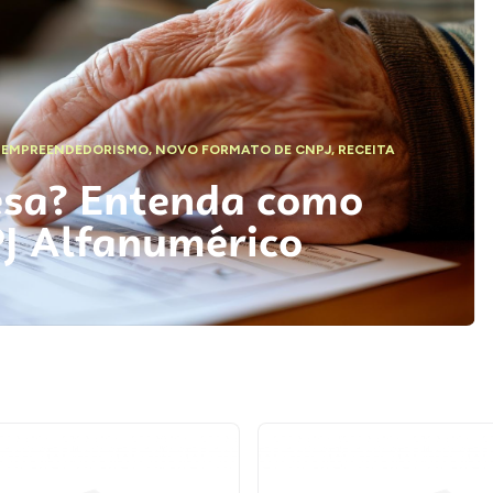
,
EMPREENDEDORISMO
,
NOVO FORMATO DE CNPJ
,
RECEITA
esa? Entenda como
PJ Alfanumérico