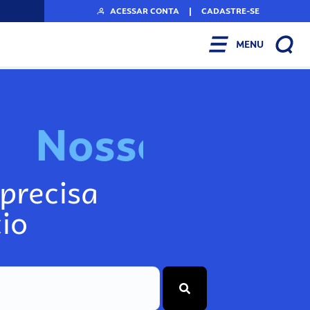
ACESSAR CONTA
|
CADASTRE-SE
MENU
N
o
s
s
o
s
I
n
f
o
g
precisa
io