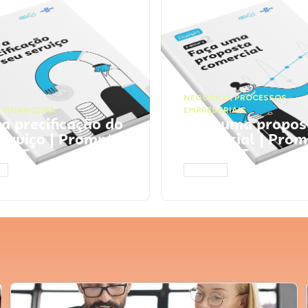
NEGÓCIOS
,
PROCESSOS
 FINANCEIRA
EMPRESARIAIS
 a precificação do
Faça uma propos
serviço | Prompts
comercial | Prom
tGPT
ChatGPT
AR
ACESSAR