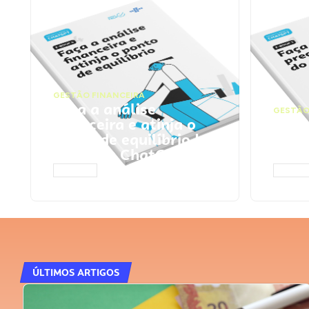
GESTÃO FINANCEIRA
Faça a análise
GESTÃO
financeira e atinja o
Faça
ponto de equilíbrio |
seu 
Prompts ChatGPT
Cha
ACESSAR
ACESS
ÚLTIMOS ARTIGOS