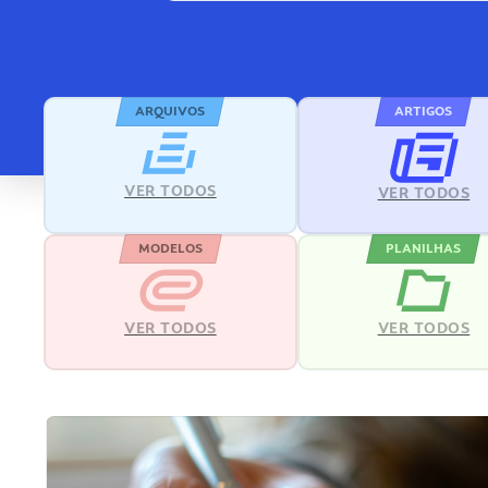
ARQUIVOS
ARTIGOS
VER TODOS
VER TODOS
MODELOS
PLANILHAS
VER TODOS
VER TODOS