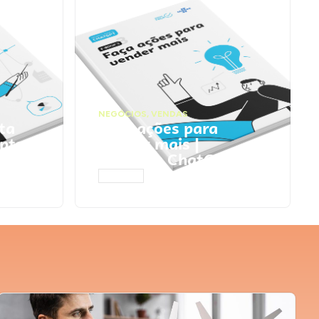
NEGÓCIOS
,
VENDAS
ta
Faça ações para
pts
vender mais |
Prompts ChatGPT
ACESSAR