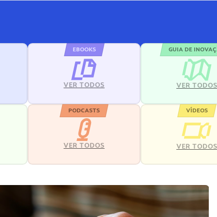
EBOOKS
GUIA DE INOVA
VER TODOS
VER TODO
PODCASTS
VÍDEOS
VER TODOS
VER TODO