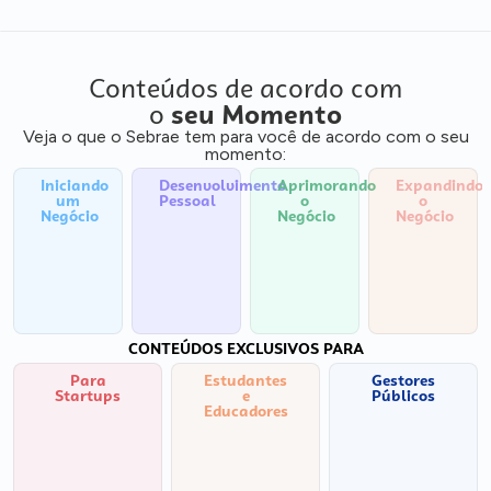
Conteúdos de acordo com
o
seu Momento
Veja o que o Sebrae tem para você de acordo com o seu
momento:
Iniciando
Desenvolvimento
Aprimorando
Expandindo
um
Pessoal
o
o
Negócio
Negócio
Negócio
CONTEÚDOS EXCLUSIVOS PARA
Para
Estudantes
Gestores
Startups
e
Públicos
Educadores