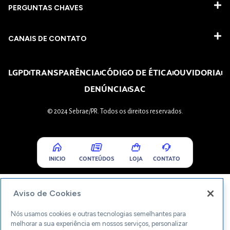
PERGUNTAS CHAVES​
CANAIS DE CONTATO
LGPD
TRANSPARÊNCIA
CÓDIGO DE ÉTICA
OUVIDORIA
DENÚNCIA
SAC
© 2024 Sebrae/PR. Todos os direitos reservados.
INICIO
CONTEÚDOS
LOJA
CONTATO
Aviso de Cookies
Nós usamos cookies e outras tecnologias semelhantes para
melhorar a sua experiência em nossos serviços, personalizar