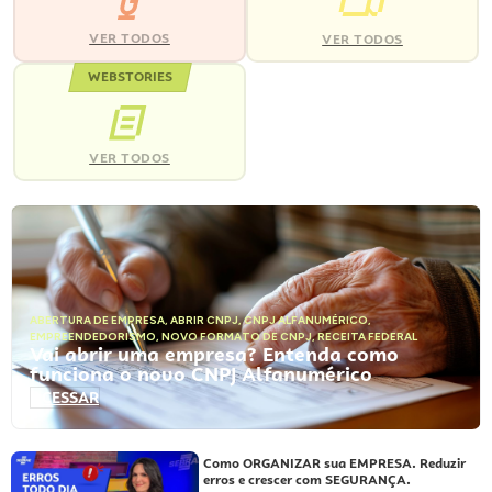
VER TODOS
VER TODOS
WEBSTORIES
VER TODOS
ABERTURA DE EMPRESA
,
ABRIR CNPJ
,
CNPJ ALFANUMÉRICO
,
EMPREENDEDORISMO
,
NOVO FORMATO DE CNPJ
,
RECEITA FEDERAL
Vai abrir uma empresa? Entenda como
funciona o novo CNPJ Alfanumérico
ACESSAR
Como ORGANIZAR sua EMPRESA. Reduzir
erros e crescer com SEGURANÇA.