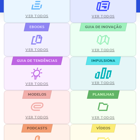
VER TODOS
VER TODOS
EBOOKS
GUIA DE INOVAÇÃO
VER TODOS
VER TODOS
GUIA DE TENDÊNCIAS
IMPULSIONA
VER TODOS
VER TODOS
MODELOS
PLANILHAS
VER TODOS
VER TODOS
PODCASTS
VÍDEOS