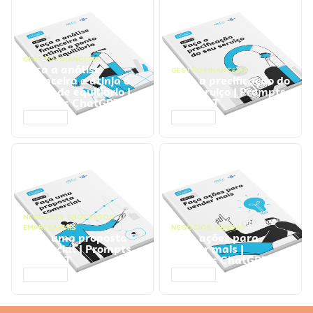
GESTÃO FINANCEIRA
Faça a análise
GESTÃO FINANCEIRA
financeira e atinja o
Faça a precificação do
ponto de equilíbrio |
seu serviço | Prompts
Prompts ChatGPT
ChatGPT
ACESSAR
ACESSAR
NEGÓCIOS
,
PROCESSOS
EMPRESARIAIS
NEGÓCIOS
,
VENDAS
Faça uma proposta
Faça ações para
comercial | Prompts
vender mais |
ChatGPT
Prompts ChatGPT
ACESSAR
ACESSAR