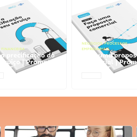
NEGÓCIOS
,
PROCESSOS
 FINANCEIRA
EMPRESARIAIS
 a precificação do
Faça uma propos
serviço | Prompts
comercial | Prom
tGPT
ChatGPT
AR
ACESSAR