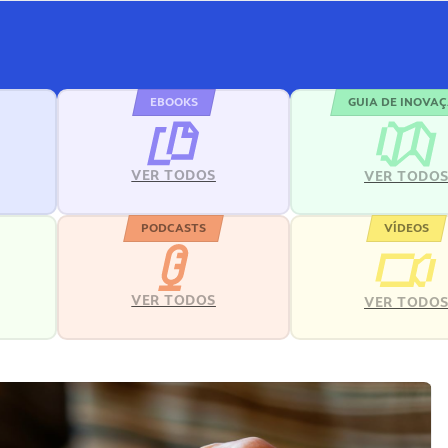
EBOOKS
GUIA DE INOVA
VER TODOS
VER TODO
PODCASTS
VÍDEOS
VER TODOS
VER TODO