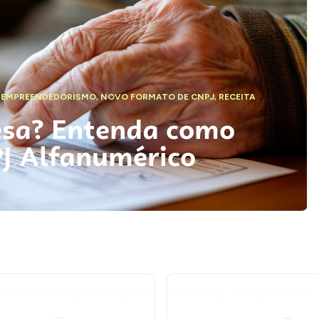
,
EMPREENDEDORISMO
,
NOVO FORMATO DE CNPJ
,
RECEITA
esa? Entenda como
PJ Alfanumérico