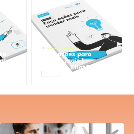
NEGÓCIOS
,
VENDAS
ta
Faça ações para
pts
vender mais |
Prompts ChatGPT
ACESSAR