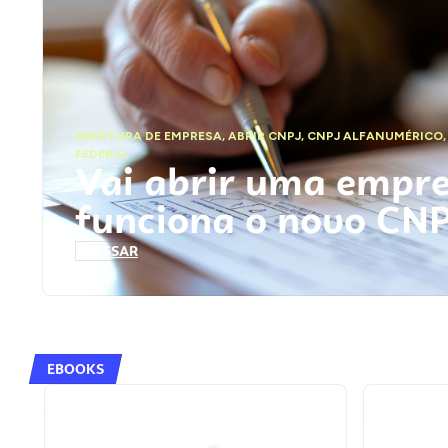
ABERTURA DE EMPRESA
,
ABRIR CNPJ
,
CNPJ ALFANUMÉRICO
FEDERAL
Vai abrir uma empr
funciona o novo CN
ACESSAR
EBOOKS