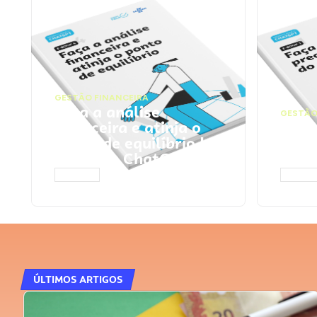
GESTÃO FINANCEIRA
Faça a análise
GESTÃO
financeira e atinja o
Faça
ponto de equilíbrio |
seu 
Prompts ChatGPT
Cha
ACESSAR
ACESS
ÚLTIMOS ARTIGOS