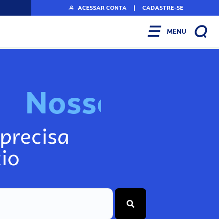
ACESSAR CONTA
|
CADASTRE-SE
MENU
N
o
s
s
o
s
I
n
f
o
g
precisa
io