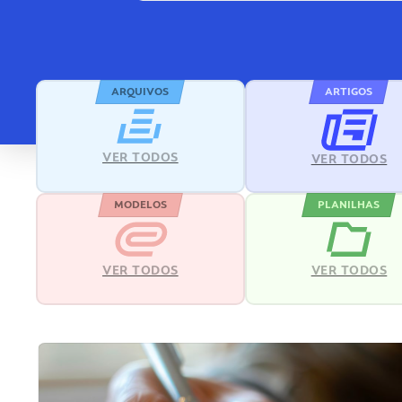
ARQUIVOS
ARTIGOS
VER TODOS
VER TODOS
MODELOS
PLANILHAS
VER TODOS
VER TODOS