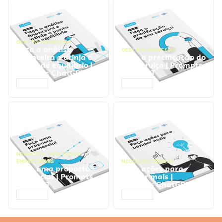
GESTÃO FINANCEIRA
Faça a análise
GESTÃO FINANCEIRA
financeira e atinja o
Faça a precificação do
ponto de equilíbrio |
seu serviço | Prompts
Prompts ChatGPT
ChatGPT
ACESSAR
ACESSAR
NEGÓCIOS
,
PROCESSOS
EMPRESARIAIS
NEGÓCIOS
,
VENDAS
Faça uma proposta
Faça ações para
comercial | Prompts
vender mais |
ChatGPT
Prompts ChatGPT
ACESSAR
ACESSAR