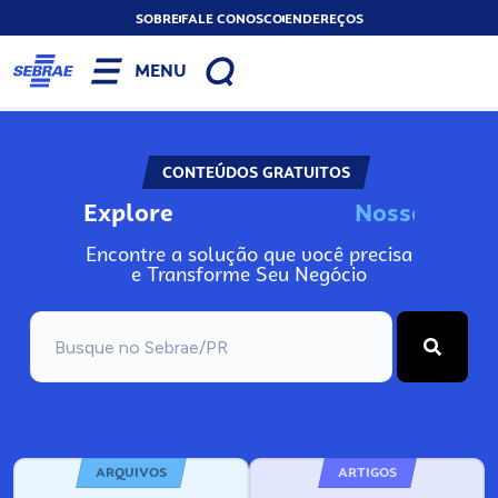
SOBRE
FALE CONOSCO
ENDEREÇOS
MENU
CONTEÚDOS GRATUITOS
Explore
N
o
s
s
o
s
A
Encontre a solução que você precisa
e Transforme Seu Negócio
ARQUIVOS
ARTIGOS