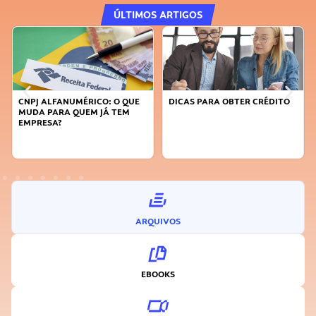
ÚLTIMOS ARTIGOS
RICO: O QUE
DICAS PARA OBTER CRÉDITO
FAÇA A DIFERENÇA:
EM JÁ TEM
SUSTENTÁVEL, SEJ
INOVADOR
ARQUIVOS
EBOOKS