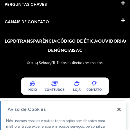
PERGUNTAS CHAVES​
CANAIS DE CONTATO
LGPD
TRANSPARÊNCIA
CÓDIGO DE ÉTICA
OUVIDORIA
DENÚNCIA
SAC
© 2024 Sebrae/PR. Todos os direitos reservados.
INICIO
CONTEÚDOS
LOJA
CONTATO
Aviso de Cookies
Nós usamos cookies e outras tecnologias semelhantes para
melhorar a sua experiência em nossos serviços, personalizar