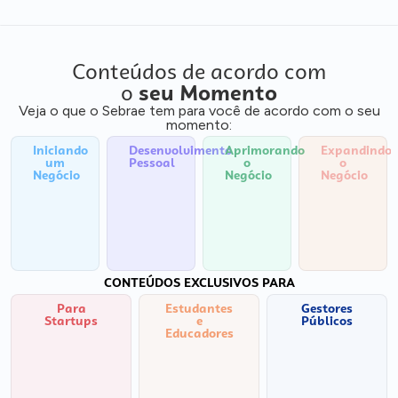
Conteúdos de acordo com
o
seu Momento
Veja o que o Sebrae tem para você de acordo com o seu
momento:
Iniciando
Desenvolvimento
Aprimorando
Expandindo
um
Pessoal
o
o
Negócio
Negócio
Negócio
CONTEÚDOS EXCLUSIVOS PARA
Para
Estudantes
Gestores
Startups
e
Públicos
Educadores