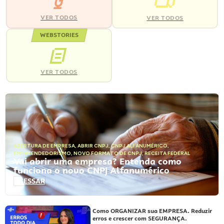
VER TODOS
VER TODOS
WEBSTORIES
VER TODOS
ABERTURA DE EMPRESA
,
ABRIR CNPJ
,
CNPJ ALFANUMÉRICO
,
EMPREENDEDORISMO
,
NOVO FORMATO DE CNPJ
,
RECEITA FEDERAL
Vai abrir uma empresa? Entenda como
funciona o novo CNPJ Alfanumérico
ACESSAR
Como ORGANIZAR sua EMPRESA. Reduzir
erros e crescer com SEGURANÇA.