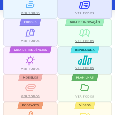
VER TODOS
VER TODOS
EBOOKS
GUIA DE INOVAÇÃO
VER TODOS
VER TODOS
GUIA DE TENDÊNCIAS
IMPULSIONA
VER TODOS
VER TODOS
MODELOS
PLANILHAS
VER TODOS
VER TODOS
PODCASTS
VÍDEOS