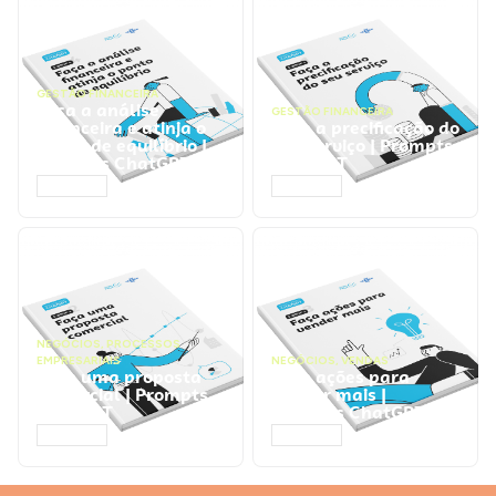
GESTÃO FINANCEIRA
Faça a análise
GESTÃO FINANCEIRA
financeira e atinja o
Faça a precificação do
ponto de equilíbrio |
seu serviço | Prompts
Prompts ChatGPT
ChatGPT
ACESSAR
ACESSAR
NEGÓCIOS
,
PROCESSOS
EMPRESARIAIS
NEGÓCIOS
,
VENDAS
Faça uma proposta
Faça ações para
comercial | Prompts
vender mais |
ChatGPT
Prompts ChatGPT
ACESSAR
ACESSAR