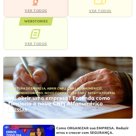
VER TODOS
VER TODOS
WEBSTORIES
VER TODOS
ABERTURA DE EMPRESA
,
ABRIR CNPJ
,
CNPJ ALFANUMÉRICO
,
EMPREENDEDORISMO
,
NOVO FORMATO DE CNPJ
,
RECEITA FEDERAL
Vai abrir uma empresa? Entenda como
funciona o novo CNPJ Alfanumérico
ACESSAR
Como ORGANIZAR sua EMPRESA. Reduzir
erros e crescer com SEGURANÇA.