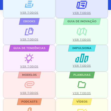
VER TODOS
VER TODOS
EBOOKS
GUIA DE INOVAÇÃO
VER TODOS
VER TODOS
GUIA DE TENDÊNCIAS
IMPULSIONA
VER TODOS
VER TODOS
MODELOS
PLANILHAS
VER TODOS
VER TODOS
PODCASTS
VÍDEOS