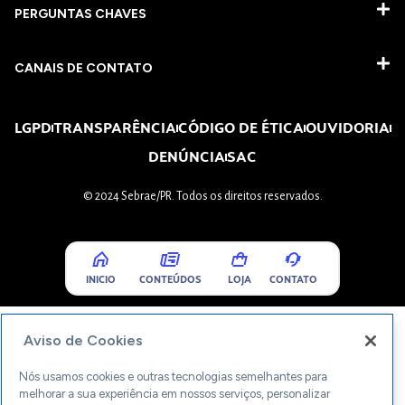
PERGUNTAS CHAVES​
CANAIS DE CONTATO
LGPD
TRANSPARÊNCIA
CÓDIGO DE ÉTICA
OUVIDORIA
DENÚNCIA
SAC
© 2024 Sebrae/PR. Todos os direitos reservados.
INICIO
CONTEÚDOS
LOJA
CONTATO
Aviso de Cookies
Nós usamos cookies e outras tecnologias semelhantes para
melhorar a sua experiência em nossos serviços, personalizar