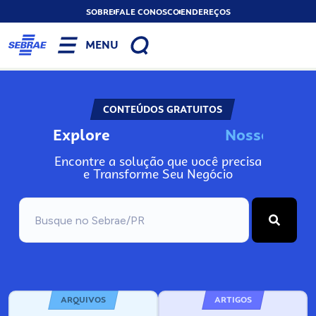
SOBRE
FALE CONOSCO
ENDEREÇOS
MENU
CONTEÚDOS GRATUITOS
Explore
N
o
s
s
o
s
I
n
f
o
Encontre a solução que você precisa
e Transforme Seu Negócio
ARQUIVOS
ARTIGOS