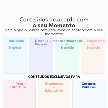
Conteúdos de acordo com
o
seu Momento
Veja o que o Sebrae tem para você de acordo com o seu
momento:
Iniciando
Desenvolvimento
Aprimorando
Expandindo
um
Pessoal
o
o
Negócio
Negócio
Negócio
CONTEÚDOS EXCLUSIVOS PARA
Para
Estudantes
Gestores
Startups
e
Públicos
Educadores