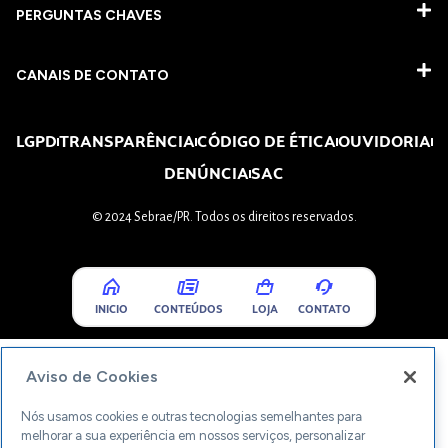
PERGUNTAS CHAVES​
CANAIS DE CONTATO
LGPD
TRANSPARÊNCIA
CÓDIGO DE ÉTICA
OUVIDORIA
DENÚNCIA
SAC
© 2024 Sebrae/PR. Todos os direitos reservados.
INICIO
CONTEÚDOS
LOJA
CONTATO
Aviso de Cookies
Nós usamos cookies e outras tecnologias semelhantes para
melhorar a sua experiência em nossos serviços, personalizar