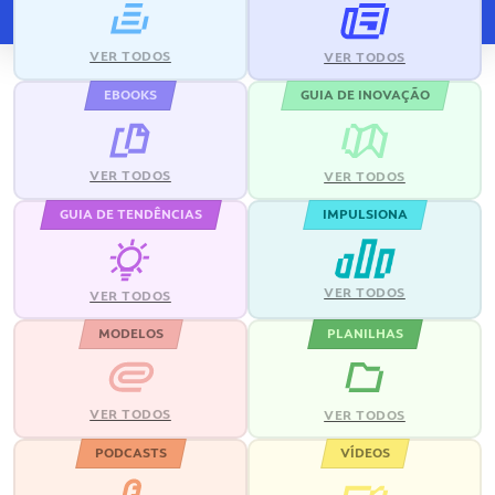
VER TODOS
VER TODOS
EBOOKS
GUIA DE INOVAÇÃO
VER TODOS
VER TODOS
GUIA DE TENDÊNCIAS
IMPULSIONA
VER TODOS
VER TODOS
MODELOS
PLANILHAS
VER TODOS
VER TODOS
PODCASTS
VÍDEOS