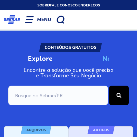
SOBRE
FALE CONOSCO
ENDEREÇOS
MENU
CONTEÚDOS GRATUITOS
Explore
N
o
s
s
o
s
A
Encontre a solução que você precisa
e Transforme Seu Negócio
ARQUIVOS
ARTIGOS