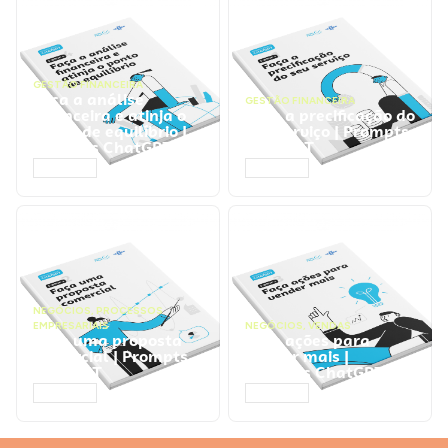
GESTÃO FINANCEIRA
Faça a análise
GESTÃO FINANCEIRA
financeira e atinja o
Faça a precificação do
ponto de equilíbrio |
seu serviço | Prompts
Prompts ChatGPT
ChatGPT
ACESSAR
ACESSAR
NEGÓCIOS
,
PROCESSOS
EMPRESARIAIS
NEGÓCIOS
,
VENDAS
Faça uma proposta
Faça ações para
comercial | Prompts
vender mais |
ChatGPT
Prompts ChatGPT
ACESSAR
ACESSAR