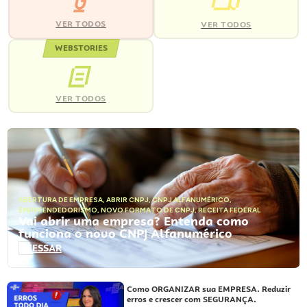
VER TODOS
VER TODOS
WEBSTORIES
VER TODOS
ABERTURA DE EMPRESA
,
ABRIR CNPJ
,
CNPJ ALFANUMÉRICO
,
EMPREENDEDORISMO
,
NOVO FORMATO DE CNPJ
,
RECEITA FEDERAL
Vai abrir uma empresa? Entenda como
funciona o novo CNPJ Alfanumérico
ACESSAR
Como ORGANIZAR sua EMPRESA. Reduzir
erros e crescer com SEGURANÇA.