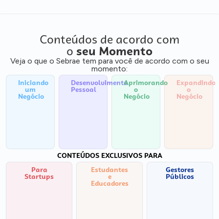
Conteúdos de acordo com
o
seu Momento
Veja o que o Sebrae tem para você de acordo com o seu
momento:
Iniciando
Desenvolvimento
Aprimorando
Expandindo
um
Pessoal
o
o
Negócio
Negócio
Negócio
CONTEÚDOS EXCLUSIVOS PARA
Para
Estudantes
Gestores
Startups
e
Públicos
Educadores