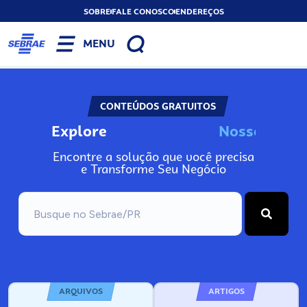
SOBRE
FALE CONOSCO
ENDEREÇOS
MENU
CONTEÚDOS GRATUITOS
Explore
N
o
s
s
o
s
I
n
f
o
Encontre a solução que você precisa
e Transforme Seu Negócio
ARQUIVOS
ARTIGOS