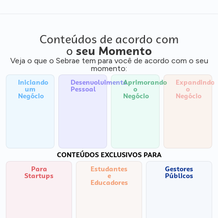
Conteúdos de acordo com
o
seu Momento
Veja o que o Sebrae tem para você de acordo com o seu
momento:
Iniciando
Desenvolvimento
Aprimorando
Expandindo
um
Pessoal
o
o
Negócio
Negócio
Negócio
CONTEÚDOS EXCLUSIVOS PARA
Para
Estudantes
Gestores
Startups
e
Públicos
Educadores