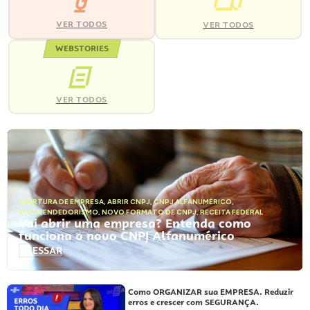
VER TODOS
VER TODOS
WEBSTORIES
VER TODOS
ABERTURA DE EMPRESA
,
ABRIR CNPJ
,
CNPJ ALFANUMÉRICO
,
EMPREENDEDORISMO
,
NOVO FORMATO DE CNPJ
,
RECEITA FEDERAL
Vai abrir uma empresa? Entenda como
funciona o novo CNPJ Alfanumérico
ACESSAR
Como ORGANIZAR sua EMPRESA. Reduzir
erros e crescer com SEGURANÇA.