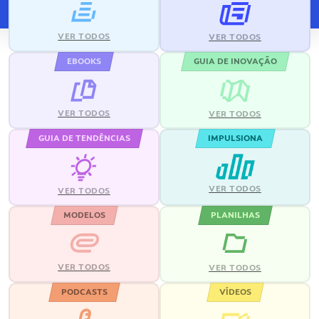
VER TODOS
VER TODOS
EBOOKS
GUIA DE INOVAÇÃO
VER TODOS
VER TODOS
GUIA DE TENDÊNCIAS
IMPULSIONA
VER TODOS
VER TODOS
MODELOS
PLANILHAS
VER TODOS
VER TODOS
PODCASTS
VÍDEOS