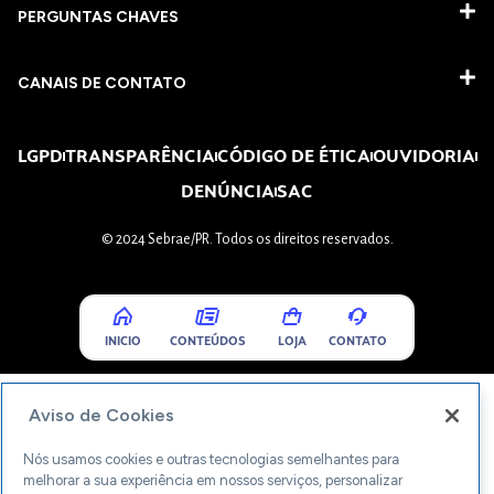
PERGUNTAS CHAVES​
CANAIS DE CONTATO
LGPD
TRANSPARÊNCIA
CÓDIGO DE ÉTICA
OUVIDORIA
DENÚNCIA
SAC
© 2024 Sebrae/PR. Todos os direitos reservados.
INICIO
CONTEÚDOS
LOJA
CONTATO
Aviso de Cookies
Nós usamos cookies e outras tecnologias semelhantes para
melhorar a sua experiência em nossos serviços, personalizar