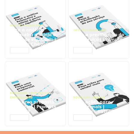
GESTÃO FINANCEIRA
Faça a análise
GESTÃO FINANCEIRA
financeira e atinja o
Faça a precificação do
ponto de equilíbrio |
seu serviço | Prompts
Prompts ChatGPT
ChatGPT
ACESSAR
ACESSAR
NEGÓCIOS
,
PROCESSOS
EMPRESARIAIS
NEGÓCIOS
,
VENDAS
Faça uma proposta
Faça ações para
comercial | Prompts
vender mais |
ChatGPT
Prompts ChatGPT
ACESSAR
ACESSAR