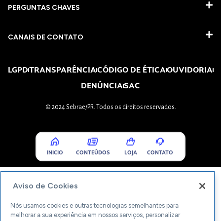
PERGUNTAS CHAVES​
CANAIS DE CONTATO
LGPD
TRANSPARÊNCIA
CÓDIGO DE ÉTICA
OUVIDORIA
DENÚNCIA
SAC
© 2024 Sebrae/PR. Todos os direitos reservados.
INICIO
CONTEÚDOS
LOJA
CONTATO
Aviso de Cookies
Nós usamos cookies e outras tecnologias semelhantes para
melhorar a sua experiência em nossos serviços, personalizar