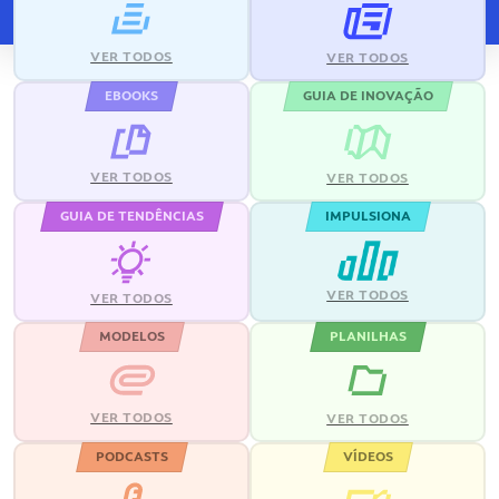
VER TODOS
VER TODOS
EBOOKS
GUIA DE INOVAÇÃO
VER TODOS
VER TODOS
GUIA DE TENDÊNCIAS
IMPULSIONA
VER TODOS
VER TODOS
MODELOS
PLANILHAS
VER TODOS
VER TODOS
PODCASTS
VÍDEOS