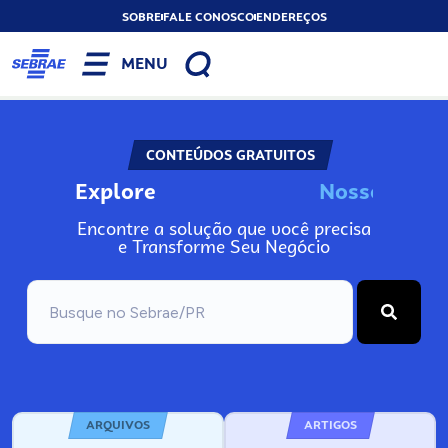
SOBRE
FALE CONOSCO
ENDEREÇOS
MENU
CONTEÚDOS GRATUITOS
Explore
o
s
s
o
s
I
n
N
N
Encontre a solução que você precisa
e Transforme Seu Negócio
ARQUIVOS
ARTIGOS