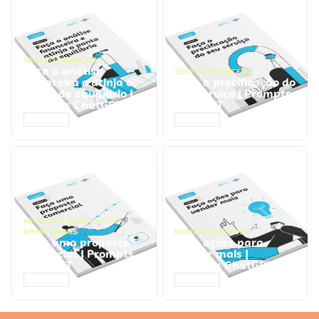
GESTÃO FINANCEIRA
Faça a análise
GESTÃO FINANCEIRA
financeira e atinja o
Faça a precificação do
ponto de equilíbrio |
seu serviço | Prompts
Prompts ChatGPT
ChatGPT
ACESSAR
ACESSAR
NEGÓCIOS
,
PROCESSOS
EMPRESARIAIS
NEGÓCIOS
,
VENDAS
Faça uma proposta
Faça ações para
comercial | Prompts
vender mais |
ChatGPT
Prompts ChatGPT
ACESSAR
ACESSAR