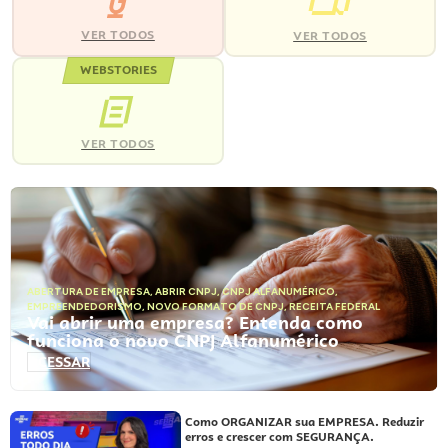
VER TODOS
VER TODOS
WEBSTORIES
VER TODOS
ABERTURA DE EMPRESA
,
ABRIR CNPJ
,
CNPJ ALFANUMÉRICO
,
EMPREENDEDORISMO
,
NOVO FORMATO DE CNPJ
,
RECEITA FEDERAL
Vai abrir uma empresa? Entenda como
funciona o novo CNPJ Alfanumérico
ACESSAR
Como ORGANIZAR sua EMPRESA. Reduzir
erros e crescer com SEGURANÇA.