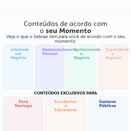
Conteúdos de acordo com
o
seu Momento
Veja o que o Sebrae tem para você de acordo com o seu
momento:
Iniciando
Desenvolvimento
Aprimorando
Expandindo
um
Pessoal
o
o
Negócio
Negócio
Negócio
CONTEÚDOS EXCLUSIVOS PARA
Para
Estudantes
Gestores
Startups
e
Públicos
Educadores