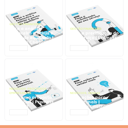
GESTÃO FINANCEIRA
Faça a análise
GESTÃO FINANCEIRA
financeira e atinja o
Faça a precificação do
ponto de equilíbrio |
seu serviço | Prompts
Prompts ChatGPT
ChatGPT
ACESSAR
ACESSAR
NEGÓCIOS
,
PROCESSOS
EMPRESARIAIS
NEGÓCIOS
,
VENDAS
Faça uma proposta
Faça ações para
comercial | Prompts
vender mais |
ChatGPT
Prompts ChatGPT
ACESSAR
ACESSAR