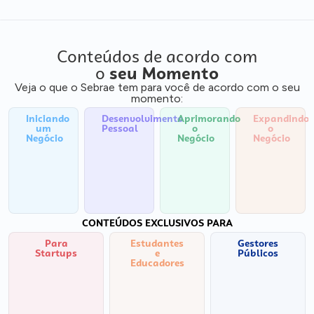
Conteúdos de acordo com
o
seu Momento
Veja o que o Sebrae tem para você de acordo com o seu
momento:
Iniciando
Desenvolvimento
Aprimorando
Expandindo
um
Pessoal
o
o
Negócio
Negócio
Negócio
CONTEÚDOS EXCLUSIVOS PARA
Para
Estudantes
Gestores
Startups
e
Públicos
Educadores