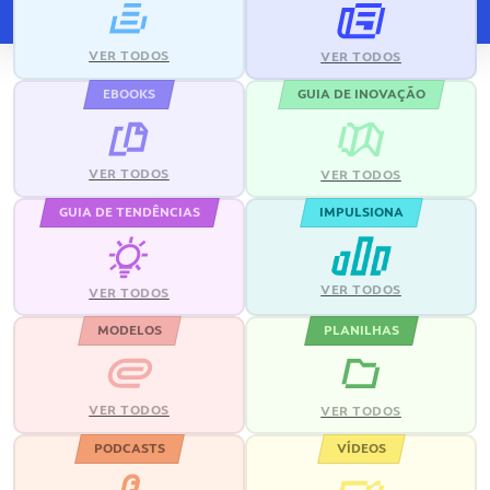
VER TODOS
VER TODOS
EBOOKS
GUIA DE INOVAÇÃO
VER TODOS
VER TODOS
GUIA DE TENDÊNCIAS
IMPULSIONA
VER TODOS
VER TODOS
MODELOS
PLANILHAS
VER TODOS
VER TODOS
PODCASTS
VÍDEOS