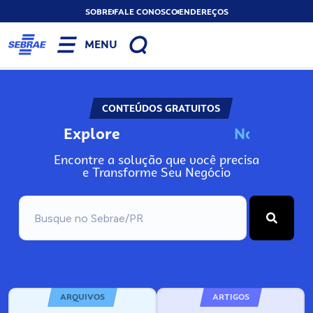
SOBRE
FALE CONOSCO
ENDEREÇOS
MENU
CONTEÚDOS GRATUITOS
Explore
N
o
s
s
o
s
A
Encontre a solução que você precisa
e Transforme Seu Negócio
ARQUIVOS
ARTIGOS