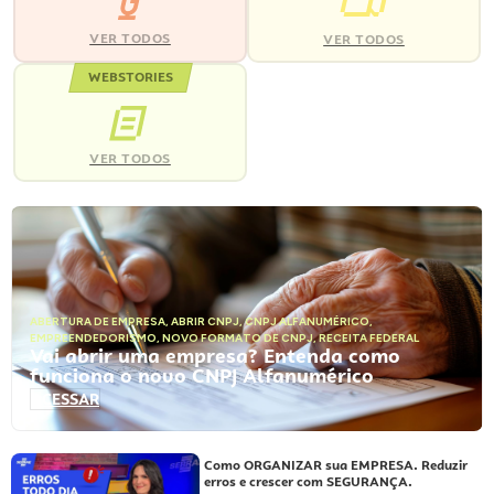
VER TODOS
VER TODOS
WEBSTORIES
VER TODOS
ABERTURA DE EMPRESA
,
ABRIR CNPJ
,
CNPJ ALFANUMÉRICO
,
EMPREENDEDORISMO
,
NOVO FORMATO DE CNPJ
,
RECEITA FEDERAL
Vai abrir uma empresa? Entenda como
funciona o novo CNPJ Alfanumérico
ACESSAR
Como ORGANIZAR sua EMPRESA. Reduzir
erros e crescer com SEGURANÇA.