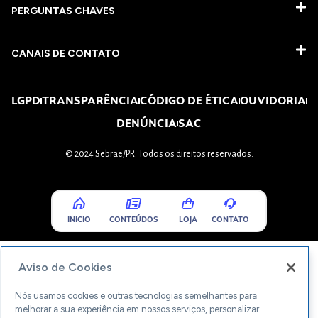
PERGUNTAS CHAVES​
CANAIS DE CONTATO
LGPD
TRANSPARÊNCIA
CÓDIGO DE ÉTICA
OUVIDORIA
DENÚNCIA
SAC
© 2024 Sebrae/PR. Todos os direitos reservados.
INICIO
CONTEÚDOS
LOJA
CONTATO
Aviso de Cookies
Nós usamos cookies e outras tecnologias semelhantes para
melhorar a sua experiência em nossos serviços, personalizar