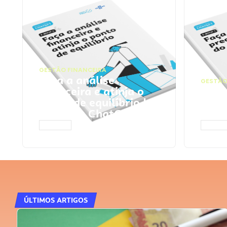
GESTÃO FINANCEIRA
Faça a análise
GESTÃO
financeira e atinja o
Faça
ponto de equilíbrio |
seu 
Prompts ChatGPT
Cha
ACESSAR
ACESS
ÚLTIMOS ARTIGOS