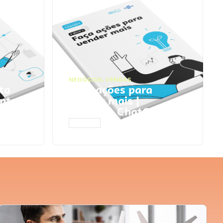
NEGÓCIOS
,
VENDAS
ta
Faça ações para
pts
vender mais |
Prompts ChatGPT
ACESSAR