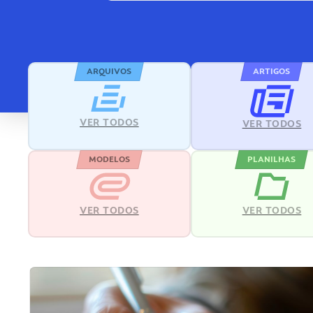
ARQUIVOS
ARTIGOS
VER TODOS
VER TODOS
MODELOS
PLANILHAS
VER TODOS
VER TODOS