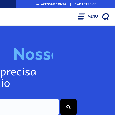
ACESSAR CONTA
|
CADASTRE-SE
MENU
N
o
s
s
o
s
I
n
f
o
precisa
io