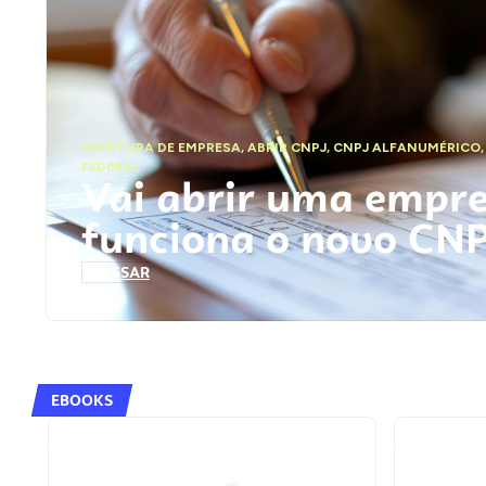
ABERTURA DE EMPRESA
,
ABRIR CNPJ
,
CNPJ ALFANUMÉRICO
FEDERAL
Vai abrir uma empr
funciona o novo CN
ACESSAR
EBOOKS