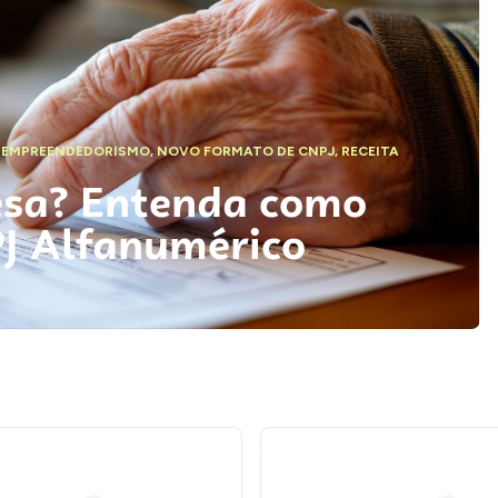
,
EMPREENDEDORISMO
,
NOVO FORMATO DE CNPJ
,
RECEITA
esa? Entenda como
PJ Alfanumérico