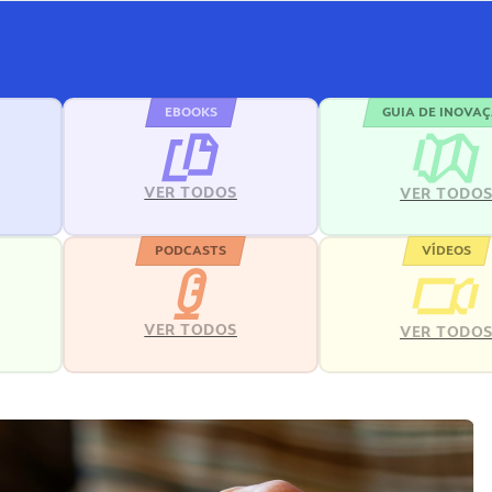
EBOOKS
GUIA DE INOVA
VER TODOS
VER TODO
PODCASTS
VÍDEOS
VER TODOS
VER TODO