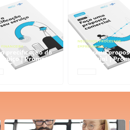
NEGÓCIOS
,
PROCESSOS
 FINANCEIRA
EMPRESARIAIS
 a precificação do
Faça uma propos
serviço | Prompts
comercial | Prom
tGPT
ChatGPT
AR
ACESSAR