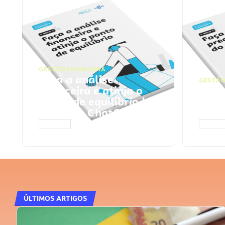
GESTÃO FINANCEIRA
Faça a análise
GESTÃO
financeira e atinja o
Faça
ponto de equilíbrio |
seu 
Prompts ChatGPT
Cha
ACESSAR
ACESS
ÚLTIMOS ARTIGOS