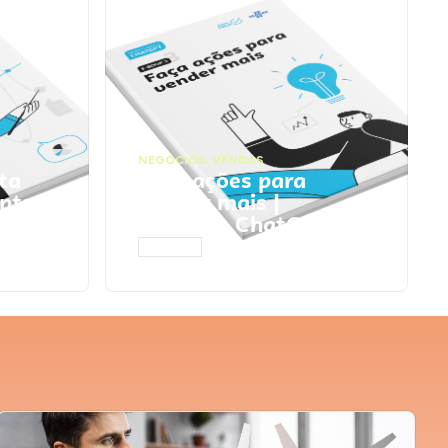
NEGÓCIOS
,
VENDAS
ta
Faça ações para
pts
vender mais |
Prompts ChatGPT
ACESSAR