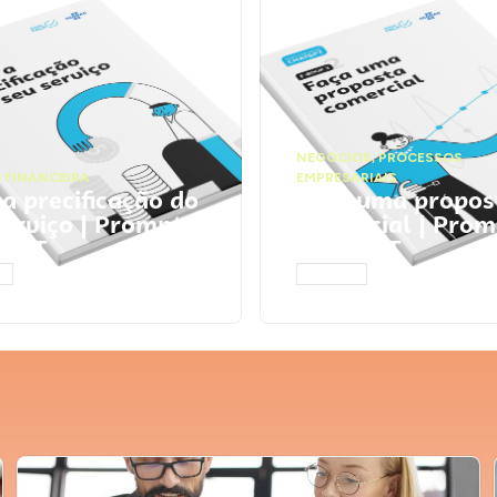
NEGÓCIOS
,
PROCESSOS
 FINANCEIRA
EMPRESARIAIS
 a precificação do
Faça uma propos
serviço | Prompts
comercial | Prom
tGPT
ChatGPT
AR
ACESSAR