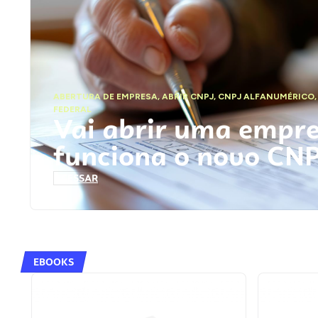
ABERTURA DE EMPRESA
,
ABRIR CNPJ
,
CNPJ ALFANUMÉRICO
FEDERAL
Vai abrir uma empr
funciona o novo CN
ACESSAR
EBOOKS