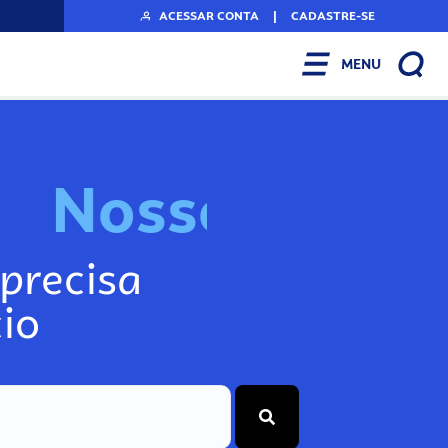
ACESSAR CONTA
|
CADASTRE-SE
MENU
N
o
s
s
o
s
I
n
f
precisa
io