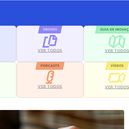
EBOOKS
GUIA DE INOVA
VER TODOS
VER TODO
PODCASTS
VÍDEOS
VER TODOS
VER TODO