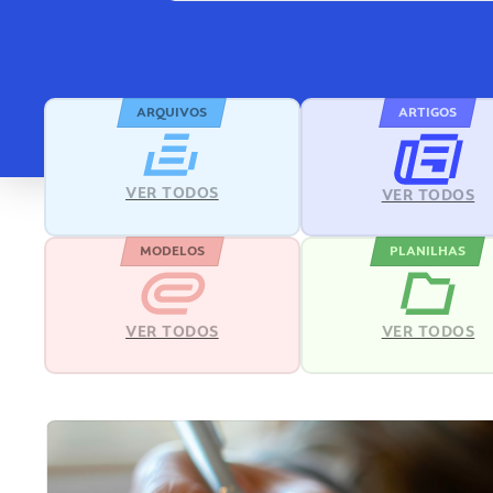
ARQUIVOS
ARTIGOS
VER TODOS
VER TODOS
MODELOS
PLANILHAS
VER TODOS
VER TODOS