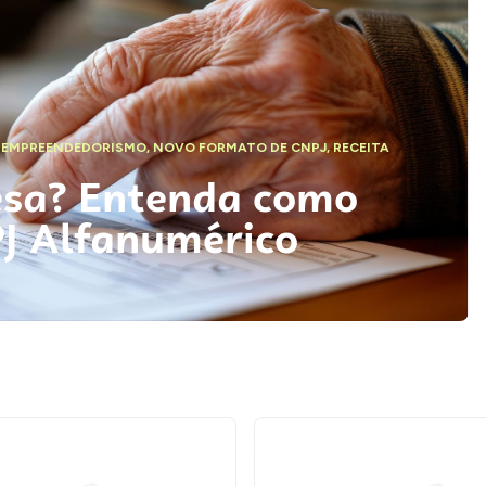
,
EMPREENDEDORISMO
,
NOVO FORMATO DE CNPJ
,
RECEITA
esa? Entenda como
PJ Alfanumérico