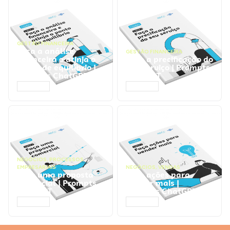
GESTÃO FINANCEIRA
Faça a análise
GESTÃO FINANCEIRA
financeira e atinja o
Faça a precificação do
ponto de equilíbrio |
seu serviço | Prompts
Prompts ChatGPT
ChatGPT
ACESSAR
ACESSAR
NEGÓCIOS
,
PROCESSOS
EMPRESARIAIS
NEGÓCIOS
,
VENDAS
Faça uma proposta
Faça ações para
comercial | Prompts
vender mais |
ChatGPT
Prompts ChatGPT
ACESSAR
ACESSAR