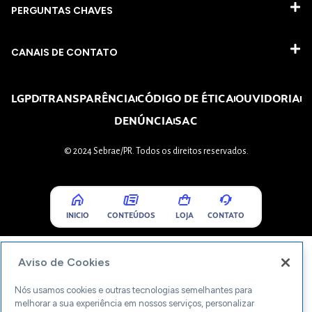
PERGUNTAS CHAVES​
CANAIS DE CONTATO
LGPD
TRANSPARÊNCIA
CÓDIGO DE ÉTICA
OUVIDORIA
DENÚNCIA
SAC
© 2024 Sebrae/PR. Todos os direitos reservados.
INICIO
CONTEÚDOS
LOJA
CONTATO
Aviso de Cookies
Nós usamos cookies e outras tecnologias semelhantes para
melhorar a sua experiência em nossos serviços, personalizar