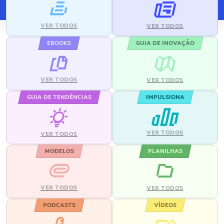
VER TODOS
VER TODOS
EBOOKS
GUIA DE INOVAÇÃO
VER TODOS
VER TODOS
GUIA DE TENDÊNCIAS
IMPULSIONA
VER TODOS
VER TODOS
MODELOS
PLANILHAS
VER TODOS
VER TODOS
PODCASTS
VÍDEOS