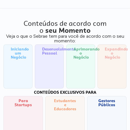
Conteúdos de acordo com
o
seu Momento
Veja o que o Sebrae tem para você de acordo com o seu
momento:
Iniciando
Desenvolvimento
Aprimorando
Expandindo
um
Pessoal
o
o
Negócio
Negócio
Negócio
CONTEÚDOS EXCLUSIVOS PARA
Para
Estudantes
Gestores
Startups
e
Públicos
Educadores