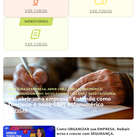
VER TODOS
VER TODOS
WEBSTORIES
VER TODOS
ABERTURA DE EMPRESA
,
ABRIR CNPJ
,
CNPJ ALFANUMÉRICO
,
EMPREENDEDORISMO
,
NOVO FORMATO DE CNPJ
,
RECEITA FEDERAL
Vai abrir uma empresa? Entenda como
funciona o novo CNPJ Alfanumérico
ACESSAR
Como ORGANIZAR sua EMPRESA. Reduzir
erros e crescer com SEGURANÇA.