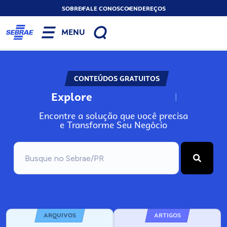
SOBRE
FALE CONOSCO
ENDEREÇOS
MENU
CONTEÚDOS GRATUITOS
Explore
N
o
s
s
o
s
A
Encontre a solução que você precisa
e Transforme Seu Negócio
ARQUIVOS
ARTIGOS