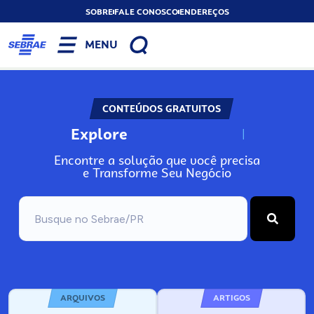
SOBRE
FALE CONOSCO
ENDEREÇOS
MENU
CONTEÚDOS GRATUITOS
Explore
N
o
s
s
o
s
A
Encontre a solução que você precisa
e Transforme Seu Negócio
ARQUIVOS
ARTIGOS