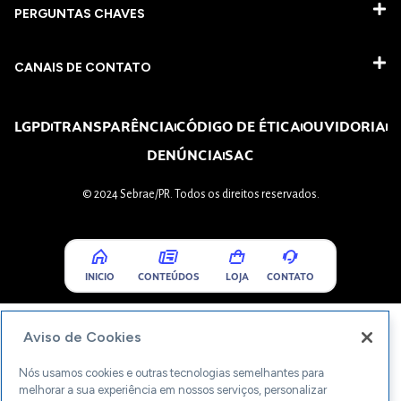
PERGUNTAS CHAVES​
CANAIS DE CONTATO
LGPD
TRANSPARÊNCIA
CÓDIGO DE ÉTICA
OUVIDORIA
DENÚNCIA
SAC
© 2024 Sebrae/PR. Todos os direitos reservados.
INICIO
CONTEÚDOS
LOJA
CONTATO
Aviso de Cookies
Nós usamos cookies e outras tecnologias semelhantes para
melhorar a sua experiência em nossos serviços, personalizar