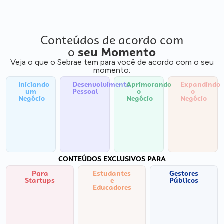
Conteúdos de acordo com
o
seu Momento
Veja o que o Sebrae tem para você de acordo com o seu
momento:
Iniciando
Desenvolvimento
Aprimorando
Expandindo
um
Pessoal
o
o
Negócio
Negócio
Negócio
CONTEÚDOS EXCLUSIVOS PARA
Para
Estudantes
Gestores
Startups
e
Públicos
Educadores