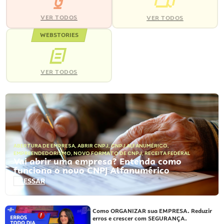
VER TODOS
VER TODOS
WEBSTORIES
VER TODOS
ABERTURA DE EMPRESA
,
ABRIR CNPJ
,
CNPJ ALFANUMÉRICO
,
EMPREENDEDORISMO
,
NOVO FORMATO DE CNPJ
,
RECEITA FEDERAL
Vai abrir uma empresa? Entenda como
funciona o novo CNPJ Alfanumérico
ACESSAR
Como ORGANIZAR sua EMPRESA. Reduzir
erros e crescer com SEGURANÇA.