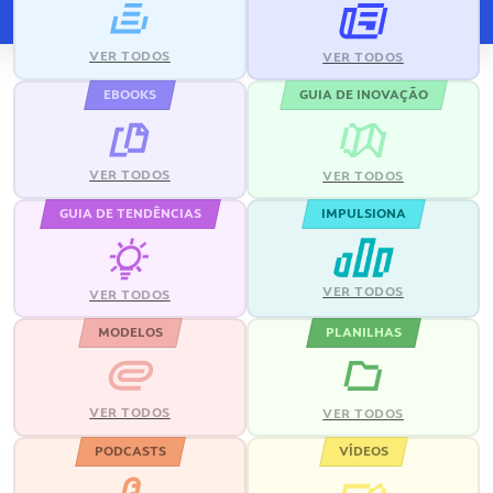
VER TODOS
VER TODOS
EBOOKS
GUIA DE INOVAÇÃO
VER TODOS
VER TODOS
GUIA DE TENDÊNCIAS
IMPULSIONA
VER TODOS
VER TODOS
MODELOS
PLANILHAS
VER TODOS
VER TODOS
PODCASTS
VÍDEOS