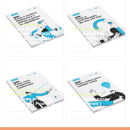
GESTÃO FINANCEIRA
Faça a análise
GESTÃO FINANCEIRA
financeira e atinja o
Faça a precificação do
ponto de equilíbrio |
seu serviço | Prompts
Prompts ChatGPT
ChatGPT
ACESSAR
ACESSAR
NEGÓCIOS
,
PROCESSOS
EMPRESARIAIS
NEGÓCIOS
,
VENDAS
Faça uma proposta
Faça ações para
comercial | Prompts
vender mais |
ChatGPT
Prompts ChatGPT
ACESSAR
ACESSAR