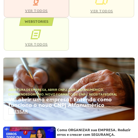
VER TODOS
VER TODOS
WEBSTORIES
VER TODOS
ABERTURA DE EMPRESA
,
ABRIR CNPJ
,
CNPJ ALFANUMÉRICO
,
EMPREENDEDORISMO
,
NOVO FORMATO DE CNPJ
,
RECEITA FEDERAL
Vai abrir uma empresa? Entenda como
funciona o novo CNPJ Alfanumérico
ACESSAR
Como ORGANIZAR sua EMPRESA. Reduzir
erros e crescer com SEGURANÇA.