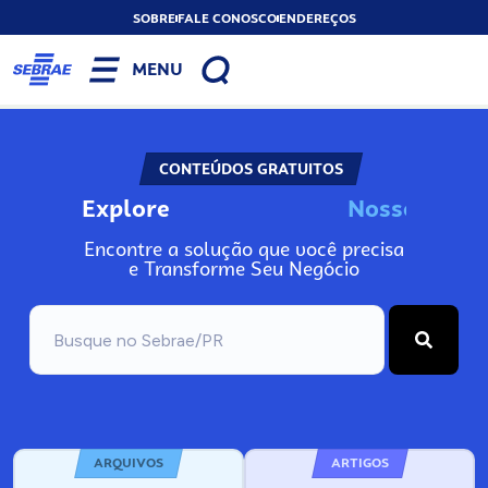
SOBRE
FALE CONOSCO
ENDEREÇOS
MENU
CONTEÚDOS GRATUITOS
Explore
n
N
o
s
s
o
s
I
A
s
o
s
Encontre a solução que você precisa
e Transforme Seu Negócio
ARQUIVOS
ARTIGOS