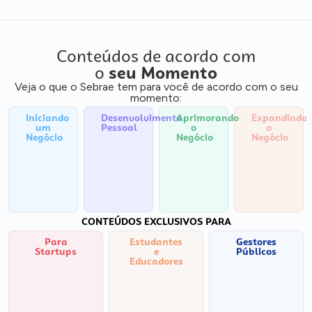
Conteúdos de acordo com
o
seu Momento
Veja o que o Sebrae tem para você de acordo com o seu
momento:
Iniciando
Desenvolvimento
Aprimorando
Expandindo
um
Pessoal
o
o
Negócio
Negócio
Negócio
CONTEÚDOS EXCLUSIVOS PARA
Para
Estudantes
Gestores
Startups
e
Públicos
Educadores