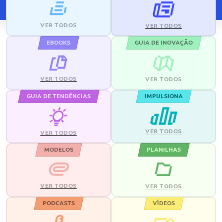
VER TODOS
VER TODOS
EBOOKS
GUIA DE INOVAÇÃO
VER TODOS
VER TODOS
GUIA DE TENDÊNCIAS
IMPULSIONA
VER TODOS
VER TODOS
MODELOS
PLANILHAS
VER TODOS
VER TODOS
PODCASTS
VÍDEOS