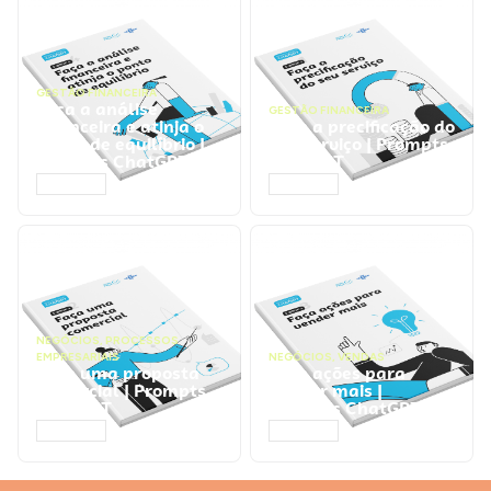
GESTÃO FINANCEIRA
Faça a análise
GESTÃO FINANCEIRA
financeira e atinja o
Faça a precificação do
ponto de equilíbrio |
seu serviço | Prompts
Prompts ChatGPT
ChatGPT
ACESSAR
ACESSAR
NEGÓCIOS
,
PROCESSOS
EMPRESARIAIS
NEGÓCIOS
,
VENDAS
Faça uma proposta
Faça ações para
comercial | Prompts
vender mais |
ChatGPT
Prompts ChatGPT
ACESSAR
ACESSAR