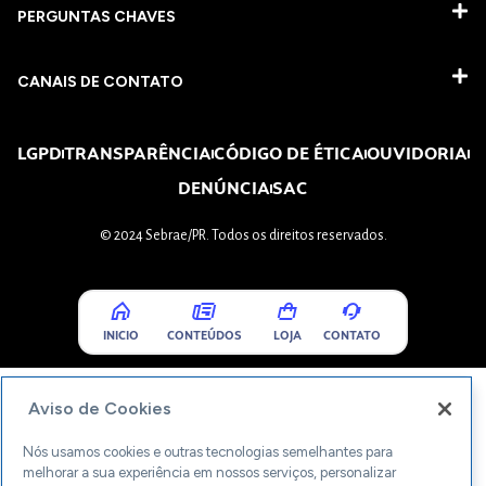
PERGUNTAS CHAVES​
CANAIS DE CONTATO
LGPD
TRANSPARÊNCIA
CÓDIGO DE ÉTICA
OUVIDORIA
DENÚNCIA
SAC
© 2024 Sebrae/PR. Todos os direitos reservados.
INICIO
CONTEÚDOS
LOJA
CONTATO
Aviso de Cookies
Nós usamos cookies e outras tecnologias semelhantes para
melhorar a sua experiência em nossos serviços, personalizar