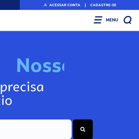
ACESSAR CONTA
|
CADASTRE-SE
MENU
N
o
s
s
o
s
I
n
f
o
g
precisa
io