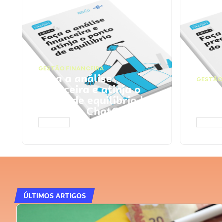
GESTÃO FINANCEIRA
Faça a análise
GESTÃO
financeira e atinja o
Faça
ponto de equilíbrio |
seu 
Prompts ChatGPT
Cha
ACESSAR
ACESS
ÚLTIMOS ARTIGOS