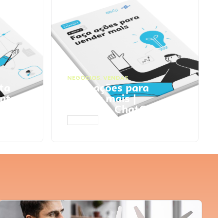
NEGÓCIOS
,
VENDAS
ta
Faça ações para
pts
vender mais |
Prompts ChatGPT
ACESSAR