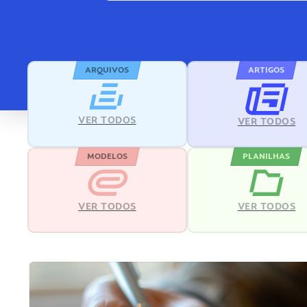
ARQUIVOS
ARTIGOS
VER TODOS
VER TODOS
MODELOS
PLANILHAS
VER TODOS
VER TODOS