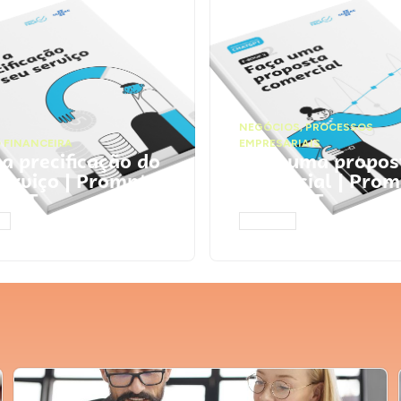
NEGÓCIOS
,
PROCESSOS
 FINANCEIRA
EMPRESARIAIS
 a precificação do
Faça uma propos
serviço | Prompts
comercial | Prom
tGPT
ChatGPT
AR
ACESSAR