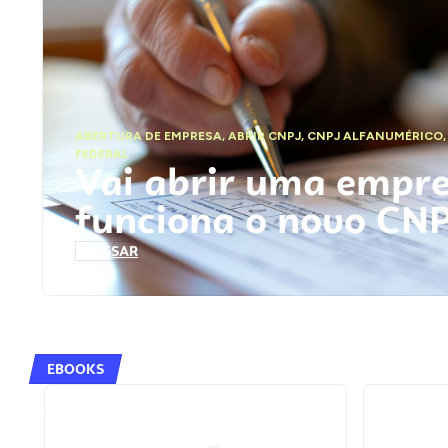
ABERTURA DE EMPRESA
,
ABRIR CNPJ
,
CNPJ ALFANUMÉRICO
FEDERAL
Vai abrir uma empr
funciona o novo CN
ACESSAR
EBOOKS