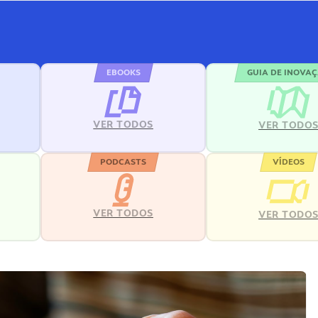
EBOOKS
GUIA DE INOVA
VER TODOS
VER TODO
PODCASTS
VÍDEOS
VER TODOS
VER TODO