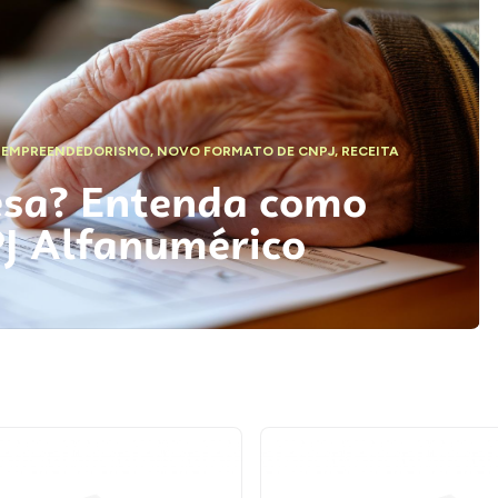
,
EMPREENDEDORISMO
,
NOVO FORMATO DE CNPJ
,
RECEITA
esa? Entenda como
PJ Alfanumérico