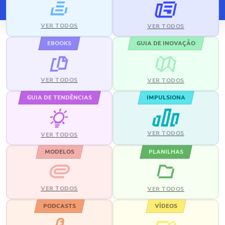
VER TODOS
VER TODOS
EBOOKS
GUIA DE INOVAÇÃO
VER TODOS
VER TODOS
GUIA DE TENDÊNCIAS
IMPULSIONA
VER TODOS
VER TODOS
MODELOS
PLANILHAS
VER TODOS
VER TODOS
PODCASTS
VÍDEOS