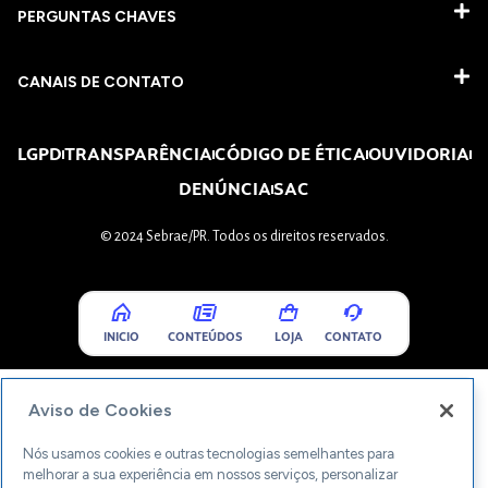
PERGUNTAS CHAVES​
CANAIS DE CONTATO
LGPD
TRANSPARÊNCIA
CÓDIGO DE ÉTICA
OUVIDORIA
DENÚNCIA
SAC
© 2024 Sebrae/PR. Todos os direitos reservados.
INICIO
CONTEÚDOS
LOJA
CONTATO
Aviso de Cookies
Nós usamos cookies e outras tecnologias semelhantes para
melhorar a sua experiência em nossos serviços, personalizar