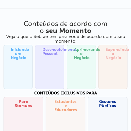
Conteúdos de acordo com
o
seu Momento
Veja o que o Sebrae tem para você de acordo com o seu
momento:
Iniciando
Desenvolvimento
Aprimorando
Expandindo
um
Pessoal
o
o
Negócio
Negócio
Negócio
CONTEÚDOS EXCLUSIVOS PARA
Para
Estudantes
Gestores
Startups
e
Públicos
Educadores