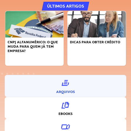
ÚLTIMOS ARTIGOS
CNPJ ALFANUMÉRICO: O QUE
DICAS PARA OBTER CRÉDITO
FAÇA
MUDA PARA QUEM JÁ TEM
SUST
EMPRESA?
INO
ARQUIVOS
EBOOKS