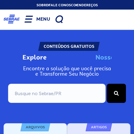
SOBRE
FALE CONOSCO
ENDEREÇOS
MENU
CONTEÚDOS GRATUITOS
Explore
N
o
s
s
o
s
A
I
n
Encontre a solução que você precisa
e Transforme Seu Negócio
ARQUIVOS
ARTIGOS