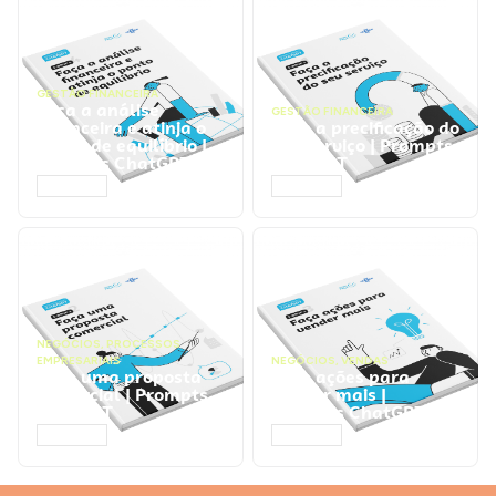
GESTÃO FINANCEIRA
Faça a análise
GESTÃO FINANCEIRA
financeira e atinja o
Faça a precificação do
ponto de equilíbrio |
seu serviço | Prompts
Prompts ChatGPT
ChatGPT
ACESSAR
ACESSAR
NEGÓCIOS
,
PROCESSOS
EMPRESARIAIS
NEGÓCIOS
,
VENDAS
Faça uma proposta
Faça ações para
comercial | Prompts
vender mais |
ChatGPT
Prompts ChatGPT
ACESSAR
ACESSAR