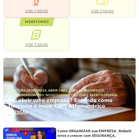
VER TODOS
VER TODOS
WEBSTORIES
VER TODOS
ABERTURA DE EMPRESA
,
ABRIR CNPJ
,
CNPJ ALFANUMÉRICO
,
EMPREENDEDORISMO
,
NOVO FORMATO DE CNPJ
,
RECEITA FEDERAL
Vai abrir uma empresa? Entenda como
funciona o novo CNPJ Alfanumérico
ACESSAR
Como ORGANIZAR sua EMPRESA. Reduzir
erros e crescer com SEGURANÇA.