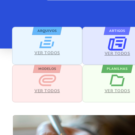
ARQUIVOS
ARTIGOS
VER TODOS
VER TODOS
MODELOS
PLANILHAS
VER TODOS
VER TODOS