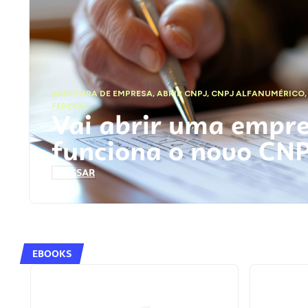
ABERTURA DE EMPRESA
,
ABRIR CNPJ
,
CNPJ ALFANUMÉRICO
FEDERAL
Vai abrir uma empr
funciona o novo CN
ACESSAR
EBOOKS