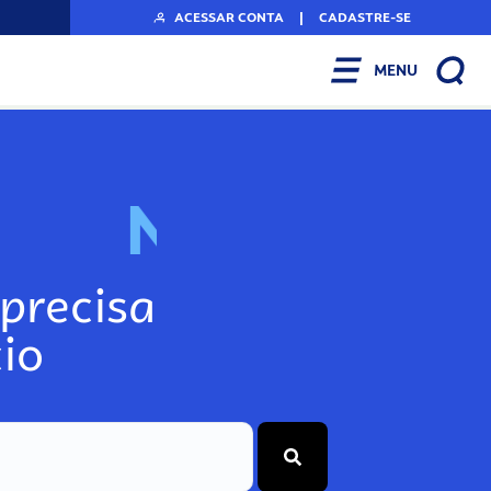
ACESSAR CONTA
|
CADASTRE-SE
MENU
N
o
s
s
o
s
A
r
precisa
io