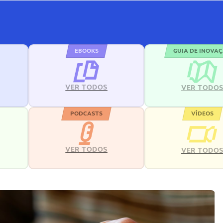
EBOOKS
GUIA DE INOVA
VER TODOS
VER TODO
PODCASTS
VÍDEOS
VER TODOS
VER TODO