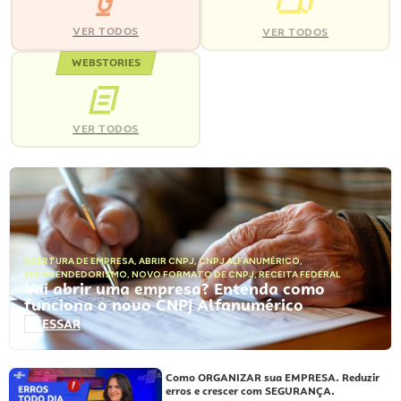
VER TODOS
VER TODOS
WEBSTORIES
VER TODOS
ABERTURA DE EMPRESA
,
ABRIR CNPJ
,
CNPJ ALFANUMÉRICO
,
EMPREENDEDORISMO
,
NOVO FORMATO DE CNPJ
,
RECEITA FEDERAL
Vai abrir uma empresa? Entenda como
funciona o novo CNPJ Alfanumérico
ACESSAR
Como ORGANIZAR sua EMPRESA. Reduzir
erros e crescer com SEGURANÇA.