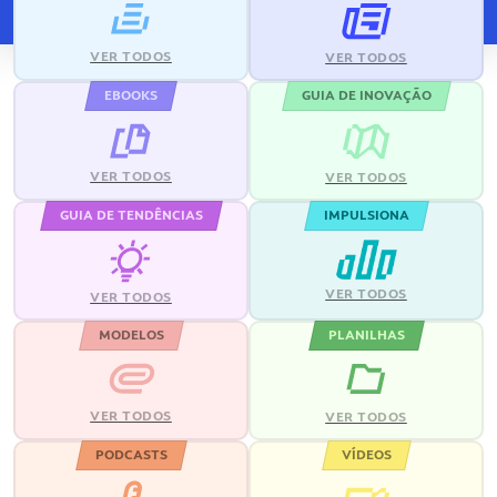
VER TODOS
VER TODOS
EBOOKS
GUIA DE INOVAÇÃO
VER TODOS
VER TODOS
GUIA DE TENDÊNCIAS
IMPULSIONA
VER TODOS
VER TODOS
MODELOS
PLANILHAS
VER TODOS
VER TODOS
PODCASTS
VÍDEOS