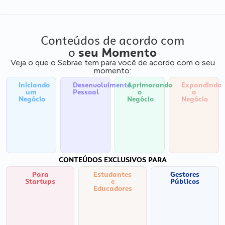
Conteúdos de acordo com
o
seu Momento
Veja o que o Sebrae tem para você de acordo com o seu
momento:
Iniciando
Desenvolvimento
Aprimorando
Expandindo
um
Pessoal
o
o
Negócio
Negócio
Negócio
CONTEÚDOS EXCLUSIVOS PARA
Para
Estudantes
Gestores
Startups
e
Públicos
Educadores