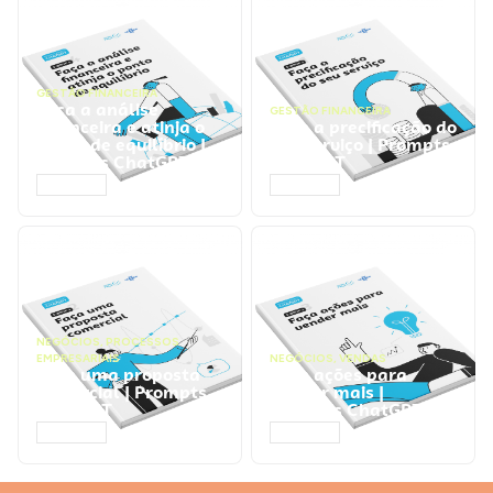
GESTÃO FINANCEIRA
Faça a análise
GESTÃO FINANCEIRA
financeira e atinja o
Faça a precificação do
ponto de equilíbrio |
seu serviço | Prompts
Prompts ChatGPT
ChatGPT
ACESSAR
ACESSAR
NEGÓCIOS
,
PROCESSOS
EMPRESARIAIS
NEGÓCIOS
,
VENDAS
Faça uma proposta
Faça ações para
comercial | Prompts
vender mais |
ChatGPT
Prompts ChatGPT
ACESSAR
ACESSAR