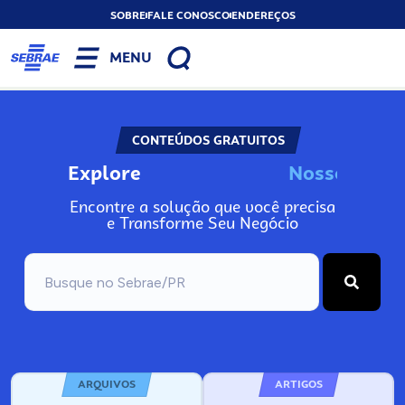
SOBRE
FALE CONOSCO
ENDEREÇOS
MENU
CONTEÚDOS GRATUITOS
Explore
N
o
s
s
o
s
I
n
Encontre a solução que você precisa
e Transforme Seu Negócio
ARQUIVOS
ARTIGOS