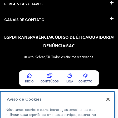
PERGUNTAS CHAVES​
CANAIS DE CONTATO
LGPD
TRANSPARÊNCIA
CÓDIGO DE ÉTICA
OUVIDORIA
DENÚNCIA
SAC
© 2024 Sebrae/PR. Todos os direitos reservados.
INICIO
CONTEÚDOS
LOJA
CONTATO
Aviso de Cookies
Nós usamos cookies e outras tecnologias semelhantes para
melhorar a sua experiência em nossos serviços, personalizar