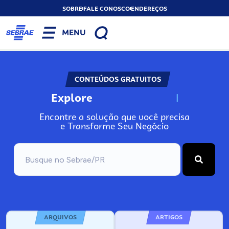
SOBRE
FALE CONOSCO
ENDEREÇOS
MENU
CONTEÚDOS GRATUITOS
Explore
N
o
s
s
o
s
A
Encontre a solução que você precisa
e Transforme Seu Negócio
ARQUIVOS
ARTIGOS