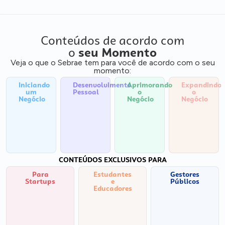
Conteúdos de acordo com
o
seu Momento
Veja o que o Sebrae tem para você de acordo com o seu
momento:
Iniciando
Desenvolvimento
Aprimorando
Expandindo
um
Pessoal
o
o
Negócio
Negócio
Negócio
CONTEÚDOS EXCLUSIVOS PARA
Para
Estudantes
Gestores
Startups
e
Públicos
Educadores