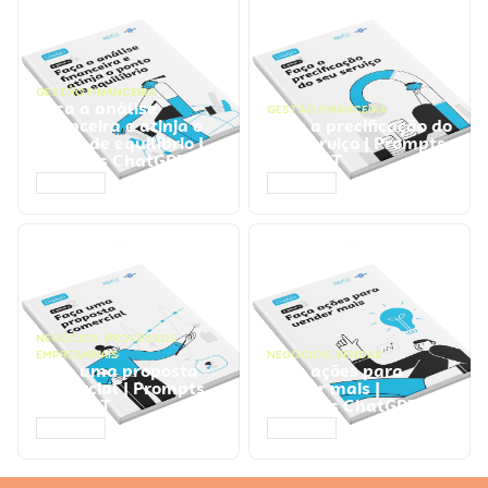
GESTÃO FINANCEIRA
Faça a análise
GESTÃO FINANCEIRA
financeira e atinja o
Faça a precificação do
ponto de equilíbrio |
seu serviço | Prompts
Prompts ChatGPT
ChatGPT
ACESSAR
ACESSAR
NEGÓCIOS
,
PROCESSOS
EMPRESARIAIS
NEGÓCIOS
,
VENDAS
Faça uma proposta
Faça ações para
comercial | Prompts
vender mais |
ChatGPT
Prompts ChatGPT
ACESSAR
ACESSAR