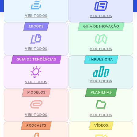
VER TODOS
VER TODOS
EBOOKS
GUIA DE INOVAÇÃO
VER TODOS
VER TODOS
GUIA DE TENDÊNCIAS
IMPULSIONA
VER TODOS
VER TODOS
MODELOS
PLANILHAS
VER TODOS
VER TODOS
PODCASTS
VÍDEOS