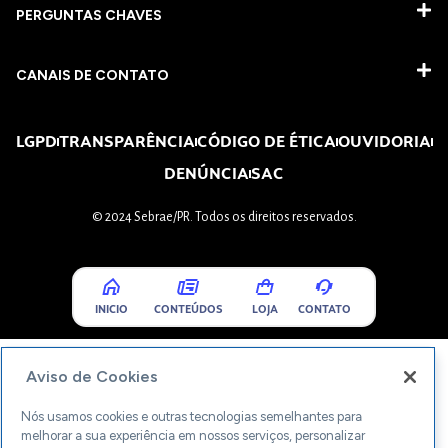
PERGUNTAS CHAVES​
CANAIS DE CONTATO
LGPD
TRANSPARÊNCIA
CÓDIGO DE ÉTICA
OUVIDORIA
DENÚNCIA
SAC
© 2024 Sebrae/PR. Todos os direitos reservados.
INICIO
CONTEÚDOS
LOJA
CONTATO
Aviso de Cookies
Nós usamos cookies e outras tecnologias semelhantes para
melhorar a sua experiência em nossos serviços, personalizar