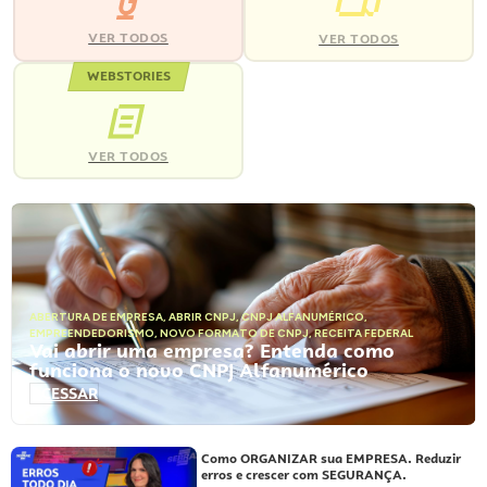
VER TODOS
VER TODOS
WEBSTORIES
VER TODOS
ABERTURA DE EMPRESA
,
ABRIR CNPJ
,
CNPJ ALFANUMÉRICO
,
EMPREENDEDORISMO
,
NOVO FORMATO DE CNPJ
,
RECEITA FEDERAL
Vai abrir uma empresa? Entenda como
funciona o novo CNPJ Alfanumérico
ACESSAR
Como ORGANIZAR sua EMPRESA. Reduzir
erros e crescer com SEGURANÇA.