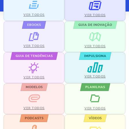
VER TODOS
VER TODOS
EBOOKS
GUIA DE INOVAÇÃO
VER TODOS
VER TODOS
GUIA DE TENDÊNCIAS
IMPULSIONA
VER TODOS
VER TODOS
MODELOS
PLANILHAS
VER TODOS
VER TODOS
PODCASTS
VÍDEOS