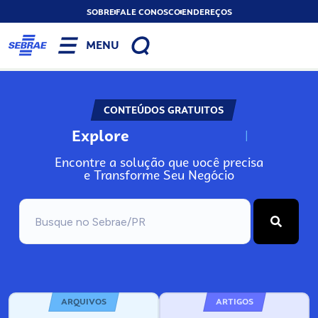
SOBRE
FALE CONOSCO
ENDEREÇOS
MENU
CONTEÚDOS GRATUITOS
Explore
N
o
s
s
o
s
A
Encontre a solução que você precisa
e Transforme Seu Negócio
ARQUIVOS
ARTIGOS