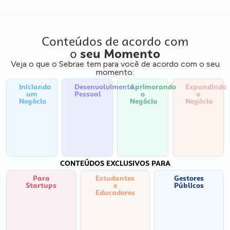
Conteúdos de acordo com
o
seu Momento
Veja o que o Sebrae tem para você de acordo com o seu
momento:
Iniciando
Desenvolvimento
Aprimorando
Expandindo
um
Pessoal
o
o
Negócio
Negócio
Negócio
CONTEÚDOS EXCLUSIVOS PARA
Para
Estudantes
Gestores
Startups
e
Públicos
Educadores