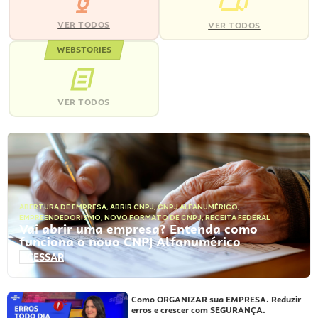
VER TODOS
VER TODOS
WEBSTORIES
VER TODOS
ABERTURA DE EMPRESA
,
ABRIR CNPJ
,
CNPJ ALFANUMÉRICO
,
EMPREENDEDORISMO
,
NOVO FORMATO DE CNPJ
,
RECEITA FEDERAL
Vai abrir uma empresa? Entenda como
funciona o novo CNPJ Alfanumérico
ACESSAR
Como ORGANIZAR sua EMPRESA. Reduzir
erros e crescer com SEGURANÇA.