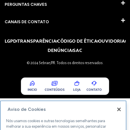
PERGUNTAS CHAVES​
CANAIS DE CONTATO
LGPD
TRANSPARÊNCIA
CÓDIGO DE ÉTICA
OUVIDORIA
DENÚNCIA
SAC
© 2024 Sebrae/PR. Todos os direitos reservados.
INICIO
CONTEÚDOS
LOJA
CONTATO
Aviso de Cookies
Nós usamos cookies e outras tecnologias semelhantes para
melhorar a sua experiência em nossos serviços, personalizar