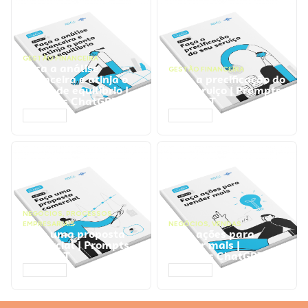
GESTÃO FINANCEIRA
Faça a análise
GESTÃO FINANCEIRA
financeira e atinja o
Faça a precificação do
ponto de equilíbrio |
seu serviço | Prompts
Prompts ChatGPT
ChatGPT
ACESSAR
ACESSAR
NEGÓCIOS
,
PROCESSOS
EMPRESARIAIS
NEGÓCIOS
,
VENDAS
Faça uma proposta
Faça ações para
comercial | Prompts
vender mais |
ChatGPT
Prompts ChatGPT
ACESSAR
ACESSAR