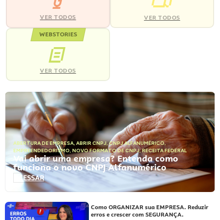
VER TODOS
VER TODOS
WEBSTORIES
VER TODOS
ABERTURA DE EMPRESA
,
ABRIR CNPJ
,
CNPJ ALFANUMÉRICO
,
EMPREENDEDORISMO
,
NOVO FORMATO DE CNPJ
,
RECEITA FEDERAL
Vai abrir uma empresa? Entenda como
funciona o novo CNPJ Alfanumérico
ACESSAR
Como ORGANIZAR sua EMPRESA. Reduzir
erros e crescer com SEGURANÇA.