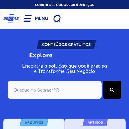
SOBRE
FALE CONOSCO
ENDEREÇOS
MENU
CONTEÚDOS GRATUITOS
Explore
N
o
s
s
o
s
A
Encontre a solução que você precisa
e Transforme Seu Negócio
ARQUIVOS
ARTIGOS