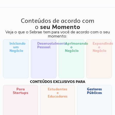
Conteúdos de acordo com
o
seu Momento
Veja o que o Sebrae tem para você de acordo com o seu
momento:
Iniciando
Desenvolvimento
Aprimorando
Expandindo
um
Pessoal
o
o
Negócio
Negócio
Negócio
CONTEÚDOS EXCLUSIVOS PARA
Para
Estudantes
Gestores
Startups
e
Públicos
Educadores