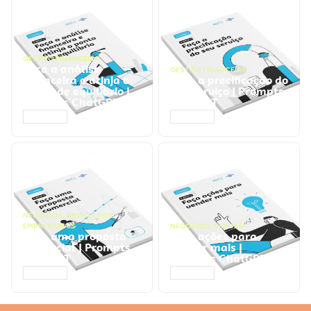
GESTÃO FINANCEIRA
Faça a análise
GESTÃO FINANCEIRA
financeira e atinja o
Faça a precificação do
ponto de equilíbrio |
seu serviço | Prompts
Prompts ChatGPT
ChatGPT
ACESSAR
ACESSAR
NEGÓCIOS
,
PROCESSOS
EMPRESARIAIS
NEGÓCIOS
,
VENDAS
Faça uma proposta
Faça ações para
comercial | Prompts
vender mais |
ChatGPT
Prompts ChatGPT
ACESSAR
ACESSAR