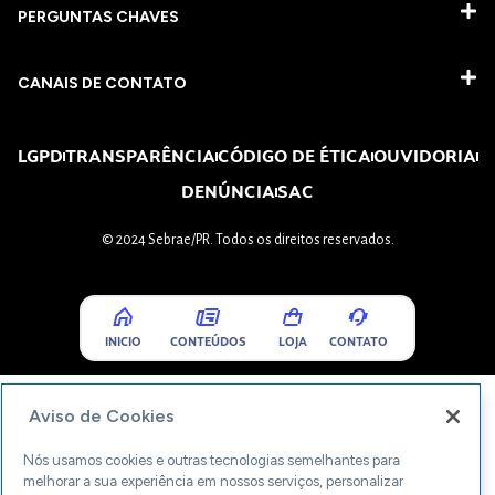
PERGUNTAS CHAVES​
CANAIS DE CONTATO
LGPD
TRANSPARÊNCIA
CÓDIGO DE ÉTICA
OUVIDORIA
DENÚNCIA
SAC
© 2024 Sebrae/PR. Todos os direitos reservados.
INICIO
CONTEÚDOS
LOJA
CONTATO
Aviso de Cookies
Nós usamos cookies e outras tecnologias semelhantes para
melhorar a sua experiência em nossos serviços, personalizar