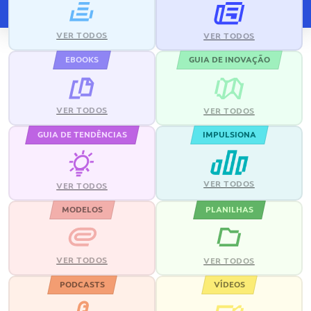
VER TODOS
VER TODOS
EBOOKS
GUIA DE INOVAÇÃO
VER TODOS
VER TODOS
GUIA DE TENDÊNCIAS
IMPULSIONA
VER TODOS
VER TODOS
MODELOS
PLANILHAS
VER TODOS
VER TODOS
PODCASTS
VÍDEOS