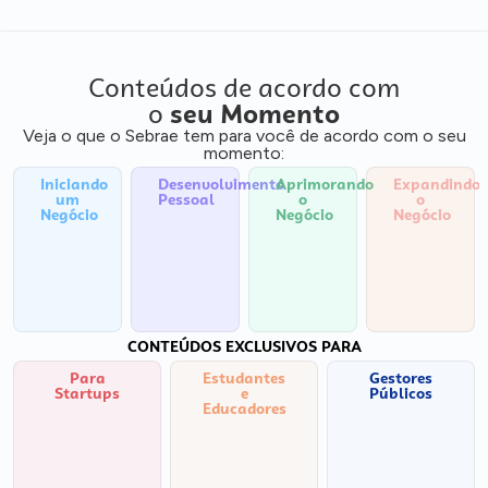
Conteúdos de acordo com
o
seu Momento
Veja o que o Sebrae tem para você de acordo com o seu
momento:
Iniciando
Desenvolvimento
Aprimorando
Expandindo
um
Pessoal
o
o
Negócio
Negócio
Negócio
CONTEÚDOS EXCLUSIVOS PARA
Para
Estudantes
Gestores
Startups
e
Públicos
Educadores