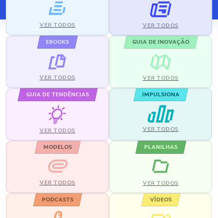
VER TODOS
VER TODOS
EBOOKS
GUIA DE INOVAÇÃO
VER TODOS
VER TODOS
GUIA DE TENDÊNCIAS
IMPULSIONA
VER TODOS
VER TODOS
MODELOS
PLANILHAS
VER TODOS
VER TODOS
PODCASTS
VÍDEOS