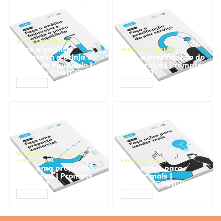
GESTÃO FINANCEIRA
Faça a análise
GESTÃO FINANCEIRA
financeira e atinja o
Faça a precificação do
ponto de equilíbrio |
seu serviço | Prompts
Prompts ChatGPT
ChatGPT
ACESSAR
ACESSAR
NEGÓCIOS
,
PROCESSOS
EMPRESARIAIS
NEGÓCIOS
,
VENDAS
Faça uma proposta
Faça ações para
comercial | Prompts
vender mais |
ChatGPT
Prompts ChatGPT
ACESSAR
ACESSAR