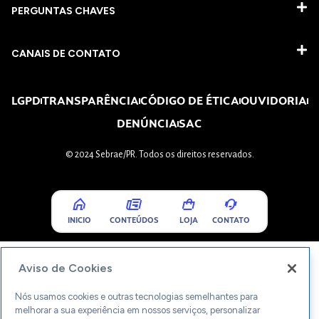
PERGUNTAS CHAVES​
CANAIS DE CONTATO
LGPD
TRANSPARÊNCIA
CÓDIGO DE ÉTICA
OUVIDORIA
DENÚNCIA
SAC
© 2024 Sebrae/PR. Todos os direitos reservados.
INICIO
CONTEÚDOS
LOJA
CONTATO
Aviso de Cookies
Nós usamos cookies e outras tecnologias semelhantes para
melhorar a sua experiência em nossos serviços, personalizar