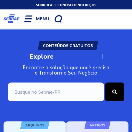
SOBRE
FALE CONOSCO
ENDEREÇOS
MENU
CONTEÚDOS GRATUITOS
Explore
N
o
s
s
o
s
A
Encontre a solução que você precisa
e Transforme Seu Negócio
ARQUIVOS
ARTIGOS