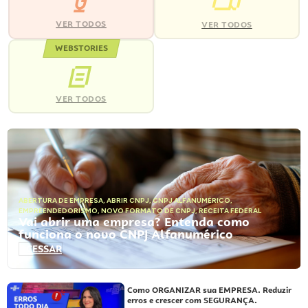
VER TODOS
VER TODOS
WEBSTORIES
VER TODOS
ABERTURA DE EMPRESA
,
ABRIR CNPJ
,
CNPJ ALFANUMÉRICO
,
EMPREENDEDORISMO
,
NOVO FORMATO DE CNPJ
,
RECEITA FEDERAL
Vai abrir uma empresa? Entenda como
funciona o novo CNPJ Alfanumérico
ACESSAR
Como ORGANIZAR sua EMPRESA. Reduzir
erros e crescer com SEGURANÇA.