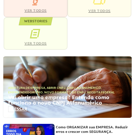
VER TODOS
VER TODOS
WEBSTORIES
VER TODOS
ABERTURA DE EMPRESA
,
ABRIR CNPJ
,
CNPJ ALFANUMÉRICO
,
EMPREENDEDORISMO
,
NOVO FORMATO DE CNPJ
,
RECEITA FEDERAL
Vai abrir uma empresa? Entenda como
funciona o novo CNPJ Alfanumérico
ACESSAR
Como ORGANIZAR sua EMPRESA. Reduzir
erros e crescer com SEGURANÇA.