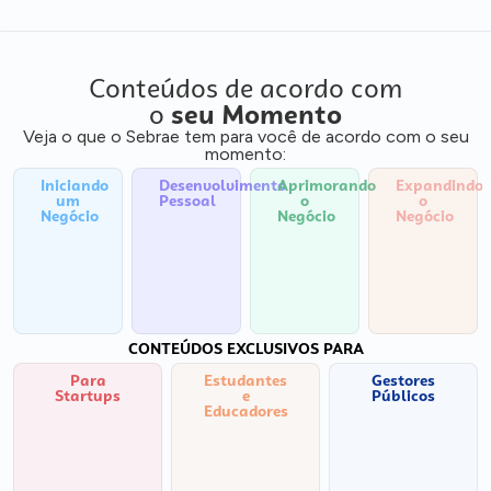
Conteúdos de acordo com
o
seu Momento
Veja o que o Sebrae tem para você de acordo com o seu
momento:
Iniciando
Desenvolvimento
Aprimorando
Expandindo
um
Pessoal
o
o
Negócio
Negócio
Negócio
CONTEÚDOS EXCLUSIVOS PARA
Para
Estudantes
Gestores
Startups
e
Públicos
Educadores