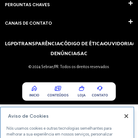
PERGUNTAS CHAVES​
CANAIS DE CONTATO
LGPD
TRANSPARÊNCIA
CÓDIGO DE ÉTICA
OUVIDORIA
DENÚNCIA
SAC
© 2024 Sebrae/PR. Todos os direitos reservados.
INICIO
CONTEÚDOS
LOJA
CONTATO
Aviso de Cookies
Nós usamos cookies e outras tecnologias semelhantes para
melhorar a sua experiência em nossos serviços, personalizar