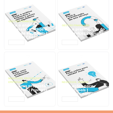
GESTÃO FINANCEIRA
Faça a análise
GESTÃO FINANCEIRA
financeira e atinja o
Faça a precificação do
ponto de equilíbrio |
seu serviço | Prompts
Prompts ChatGPT
ChatGPT
ACESSAR
ACESSAR
NEGÓCIOS
,
PROCESSOS
EMPRESARIAIS
NEGÓCIOS
,
VENDAS
Faça uma proposta
Faça ações para
comercial | Prompts
vender mais |
ChatGPT
Prompts ChatGPT
ACESSAR
ACESSAR