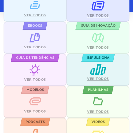
VER TODOS
VER TODOS
EBOOKS
GUIA DE INOVAÇÃO
VER TODOS
VER TODOS
GUIA DE TENDÊNCIAS
IMPULSIONA
VER TODOS
VER TODOS
MODELOS
PLANILHAS
VER TODOS
VER TODOS
PODCASTS
VÍDEOS