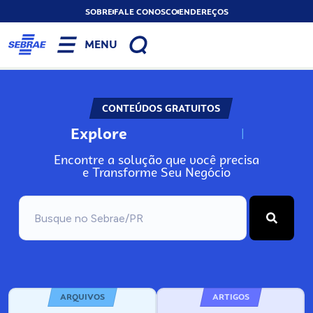
SOBRE
FALE CONOSCO
ENDEREÇOS
MENU
CONTEÚDOS GRATUITOS
Explore
N
o
s
s
o
s
A
Encontre a solução que você precisa
e Transforme Seu Negócio
ARQUIVOS
ARTIGOS