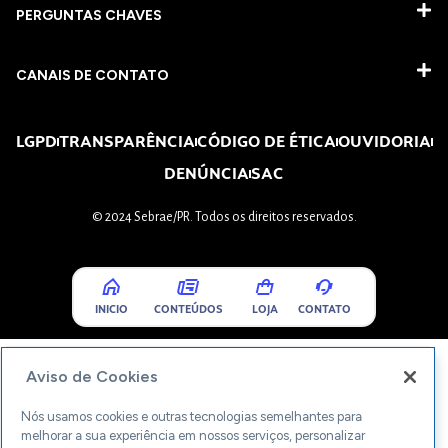
PERGUNTAS CHAVES​
CANAIS DE CONTATO
LGPD
TRANSPARÊNCIA
CÓDIGO DE ÉTICA
OUVIDORIA
DENÚNCIA
SAC
© 2024 Sebrae/PR. Todos os direitos reservados.
INICIO
CONTEÚDOS
LOJA
CONTATO
Aviso de Cookies
Nós usamos cookies e outras tecnologias semelhantes para
melhorar a sua experiência em nossos serviços, personalizar