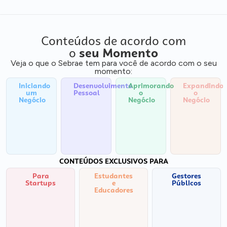
Conteúdos de acordo com
o
seu Momento
Veja o que o Sebrae tem para você de acordo com o seu
momento:
Iniciando
Desenvolvimento
Aprimorando
Expandindo
um
Pessoal
o
o
Negócio
Negócio
Negócio
CONTEÚDOS EXCLUSIVOS PARA
Para
Estudantes
Gestores
Startups
e
Públicos
Educadores