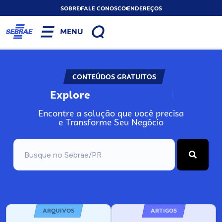
SOBRE
FALE CONOSCO
ENDEREÇOS
MENU
CONTEÚDOS GRATUITOS
Explore
N
o
s
s
o
s
A
Encontre a solução que você precisa
e Transforme Seu Negócio
ARQUIVOS
ARTIGOS