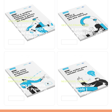
GESTÃO FINANCEIRA
Faça a análise
GESTÃO FINANCEIRA
financeira e atinja o
Faça a precificação do
ponto de equilíbrio |
seu serviço | Prompts
Prompts ChatGPT
ChatGPT
ACESSAR
ACESSAR
NEGÓCIOS
,
PROCESSOS
EMPRESARIAIS
NEGÓCIOS
,
VENDAS
Faça uma proposta
Faça ações para
comercial | Prompts
vender mais |
ChatGPT
Prompts ChatGPT
ACESSAR
ACESSAR