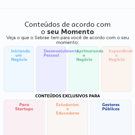
Conteúdos de acordo com
o
seu Momento
Veja o que o Sebrae tem para você de acordo com o seu
momento:
Iniciando
Desenvolvimento
Aprimorando
Expandindo
um
Pessoal
o
o
Negócio
Negócio
Negócio
CONTEÚDOS EXCLUSIVOS PARA
Para
Estudantes
Gestores
Startups
e
Públicos
Educadores