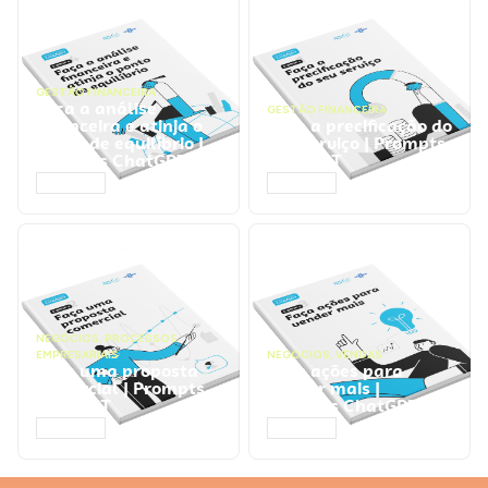
GESTÃO FINANCEIRA
Faça a análise
GESTÃO FINANCEIRA
financeira e atinja o
Faça a precificação do
ponto de equilíbrio |
seu serviço | Prompts
Prompts ChatGPT
ChatGPT
ACESSAR
ACESSAR
NEGÓCIOS
,
PROCESSOS
EMPRESARIAIS
NEGÓCIOS
,
VENDAS
Faça uma proposta
Faça ações para
comercial | Prompts
vender mais |
ChatGPT
Prompts ChatGPT
ACESSAR
ACESSAR