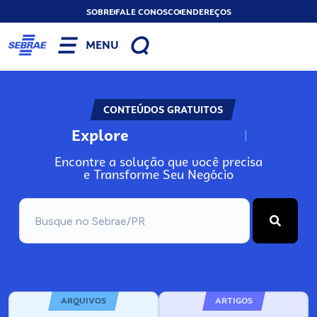
SOBRE
FALE CONOSCO
ENDEREÇOS
MENU
CONTEÚDOS GRATUITOS
Explore
N
o
s
s
o
s
A
Encontre a solução que você precisa
e Transforme Seu Negócio
ARQUIVOS
ARTIGOS