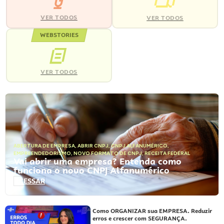
VER TODOS
VER TODOS
WEBSTORIES
VER TODOS
ABERTURA DE EMPRESA
,
ABRIR CNPJ
,
CNPJ ALFANUMÉRICO
,
EMPREENDEDORISMO
,
NOVO FORMATO DE CNPJ
,
RECEITA FEDERAL
Vai abrir uma empresa? Entenda como
funciona o novo CNPJ Alfanumérico
ACESSAR
Como ORGANIZAR sua EMPRESA. Reduzir
erros e crescer com SEGURANÇA.