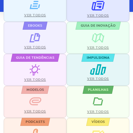
VER TODOS
VER TODOS
EBOOKS
GUIA DE INOVAÇÃO
VER TODOS
VER TODOS
GUIA DE TENDÊNCIAS
IMPULSIONA
VER TODOS
VER TODOS
MODELOS
PLANILHAS
VER TODOS
VER TODOS
PODCASTS
VÍDEOS