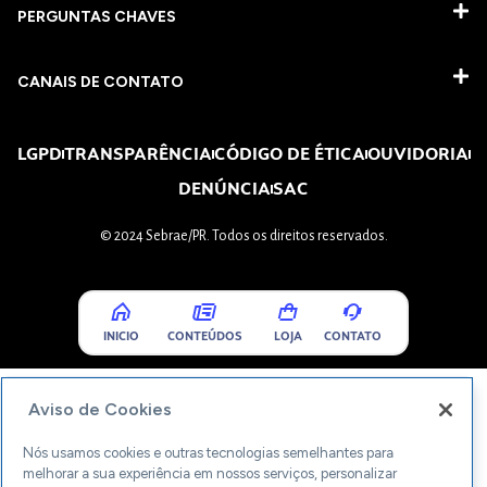
PERGUNTAS CHAVES​
CANAIS DE CONTATO
LGPD
TRANSPARÊNCIA
CÓDIGO DE ÉTICA
OUVIDORIA
DENÚNCIA
SAC
© 2024 Sebrae/PR. Todos os direitos reservados.
INICIO
CONTEÚDOS
LOJA
CONTATO
Aviso de Cookies
Nós usamos cookies e outras tecnologias semelhantes para
melhorar a sua experiência em nossos serviços, personalizar