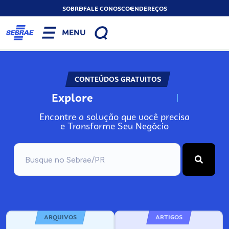
SOBRE
FALE CONOSCO
ENDEREÇOS
MENU
CONTEÚDOS GRATUITOS
Explore
N
o
s
s
o
s
A
Encontre a solução que você precisa
e Transforme Seu Negócio
ARQUIVOS
ARTIGOS