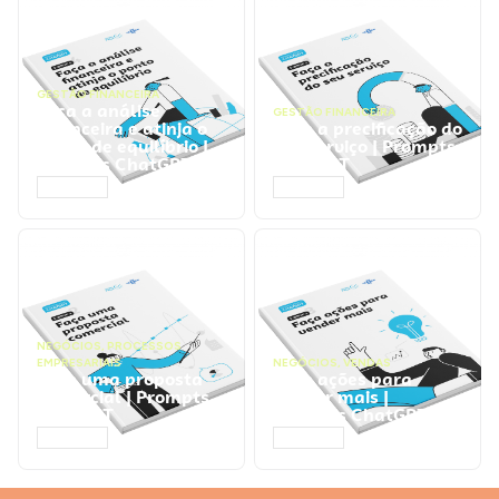
GESTÃO FINANCEIRA
Faça a análise
GESTÃO FINANCEIRA
financeira e atinja o
Faça a precificação do
ponto de equilíbrio |
seu serviço | Prompts
Prompts ChatGPT
ChatGPT
ACESSAR
ACESSAR
NEGÓCIOS
,
PROCESSOS
EMPRESARIAIS
NEGÓCIOS
,
VENDAS
Faça uma proposta
Faça ações para
comercial | Prompts
vender mais |
ChatGPT
Prompts ChatGPT
ACESSAR
ACESSAR