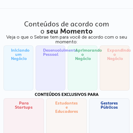
Conteúdos de acordo com
o
seu Momento
Veja o que o Sebrae tem para você de acordo com o seu
momento:
Iniciando
Desenvolvimento
Aprimorando
Expandindo
um
Pessoal
o
o
Negócio
Negócio
Negócio
CONTEÚDOS EXCLUSIVOS PARA
Para
Estudantes
Gestores
Startups
e
Públicos
Educadores