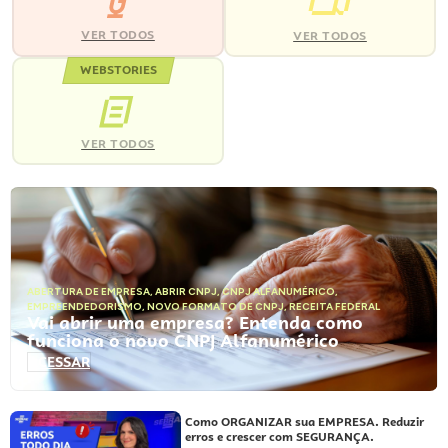
VER TODOS
VER TODOS
WEBSTORIES
VER TODOS
ABERTURA DE EMPRESA
,
ABRIR CNPJ
,
CNPJ ALFANUMÉRICO
,
EMPREENDEDORISMO
,
NOVO FORMATO DE CNPJ
,
RECEITA FEDERAL
Vai abrir uma empresa? Entenda como
funciona o novo CNPJ Alfanumérico
ACESSAR
Como ORGANIZAR sua EMPRESA. Reduzir
erros e crescer com SEGURANÇA.