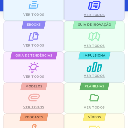
VER TODOS
VER TODOS
EBOOKS
GUIA DE INOVAÇÃO
VER TODOS
VER TODOS
GUIA DE TENDÊNCIAS
IMPULSIONA
VER TODOS
VER TODOS
MODELOS
PLANILHAS
VER TODOS
VER TODOS
PODCASTS
VÍDEOS