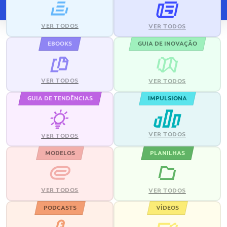
VER TODOS
VER TODOS
EBOOKS
GUIA DE INOVAÇÃO
VER TODOS
VER TODOS
GUIA DE TENDÊNCIAS
IMPULSIONA
VER TODOS
VER TODOS
MODELOS
PLANILHAS
VER TODOS
VER TODOS
PODCASTS
VÍDEOS