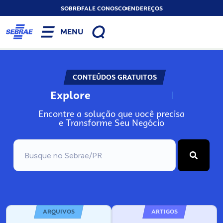
SOBRE
FALE CONOSCO
ENDEREÇOS
MENU
CONTEÚDOS GRATUITOS
Explore
N
o
s
s
o
s
A
Encontre a solução que você precisa
e Transforme Seu Negócio
ARQUIVOS
ARTIGOS