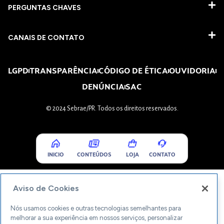
PERGUNTAS CHAVES​
CANAIS DE CONTATO
LGPD
TRANSPARÊNCIA
CÓDIGO DE ÉTICA
OUVIDORIA
DENÚNCIA
SAC
© 2024 Sebrae/PR. Todos os direitos reservados.
INICIO
CONTEÚDOS
LOJA
CONTATO
Aviso de Cookies
Nós usamos cookies e outras tecnologias semelhantes para
melhorar a sua experiência em nossos serviços, personalizar