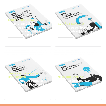
GESTÃO FINANCEIRA
Faça a análise
GESTÃO FINANCEIRA
financeira e atinja o
Faça a precificação do
ponto de equilíbrio |
seu serviço | Prompts
Prompts ChatGPT
ChatGPT
ACESSAR
ACESSAR
NEGÓCIOS
,
PROCESSOS
EMPRESARIAIS
NEGÓCIOS
,
VENDAS
Faça uma proposta
Faça ações para
comercial | Prompts
vender mais |
ChatGPT
Prompts ChatGPT
ACESSAR
ACESSAR