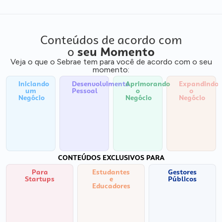
Conteúdos de acordo com
o
seu Momento
Veja o que o Sebrae tem para você de acordo com o seu
momento:
Iniciando
Desenvolvimento
Aprimorando
Expandindo
um
Pessoal
o
o
Negócio
Negócio
Negócio
CONTEÚDOS EXCLUSIVOS PARA
Para
Estudantes
Gestores
Startups
e
Públicos
Educadores