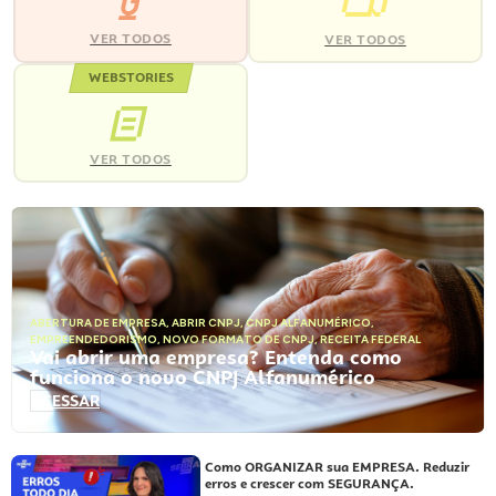
VER TODOS
VER TODOS
WEBSTORIES
VER TODOS
ABERTURA DE EMPRESA
,
ABRIR CNPJ
,
CNPJ ALFANUMÉRICO
,
EMPREENDEDORISMO
,
NOVO FORMATO DE CNPJ
,
RECEITA FEDERAL
Vai abrir uma empresa? Entenda como
funciona o novo CNPJ Alfanumérico
ACESSAR
Como ORGANIZAR sua EMPRESA. Reduzir
erros e crescer com SEGURANÇA.