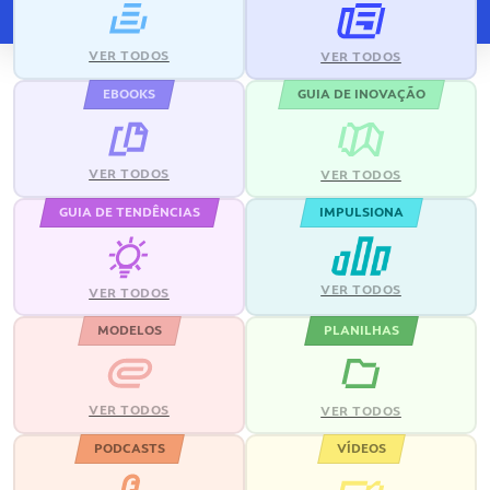
VER TODOS
VER TODOS
EBOOKS
GUIA DE INOVAÇÃO
VER TODOS
VER TODOS
GUIA DE TENDÊNCIAS
IMPULSIONA
VER TODOS
VER TODOS
MODELOS
PLANILHAS
VER TODOS
VER TODOS
PODCASTS
VÍDEOS