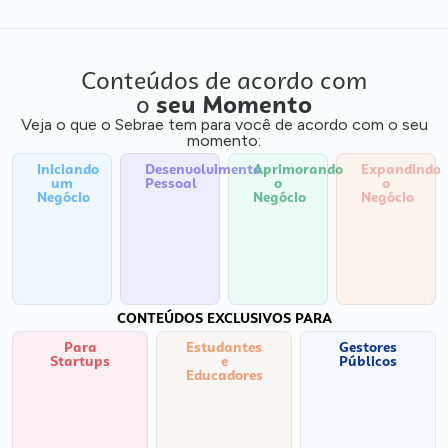
Conteúdos de acordo com
o
seu Momento
Veja o que o Sebrae tem para você de acordo com o seu
momento:
Iniciando
Desenvolvimento
Aprimorando
Expandindo
um
Pessoal
o
o
Negócio
Negócio
Negócio
CONTEÚDOS EXCLUSIVOS PARA
Para
Estudantes
Gestores
Startups
e
Públicos
Educadores