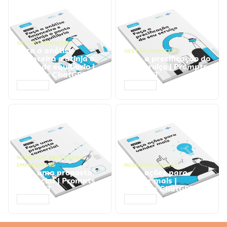
GESTÃO FINANCEIRA
Faça a análise
GESTÃO FINANCEIRA
financeira e atinja o
Faça a precificação do
ponto de equilíbrio |
seu serviço | Prompts
Prompts ChatGPT
ChatGPT
ACESSAR
ACESSAR
NEGÓCIOS
,
PROCESSOS
EMPRESARIAIS
NEGÓCIOS
,
VENDAS
Faça uma proposta
Faça ações para
comercial | Prompts
vender mais |
ChatGPT
Prompts ChatGPT
ACESSAR
ACESSAR