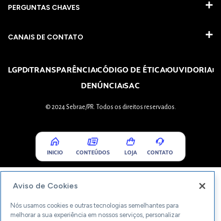
PERGUNTAS CHAVES​
CANAIS DE CONTATO
LGPD
TRANSPARÊNCIA
CÓDIGO DE ÉTICA
OUVIDORIA
DENÚNCIA
SAC
© 2024 Sebrae/PR. Todos os direitos reservados.
INICIO
CONTEÚDOS
LOJA
CONTATO
Aviso de Cookies
Nós usamos cookies e outras tecnologias semelhantes para
melhorar a sua experiência em nossos serviços, personalizar