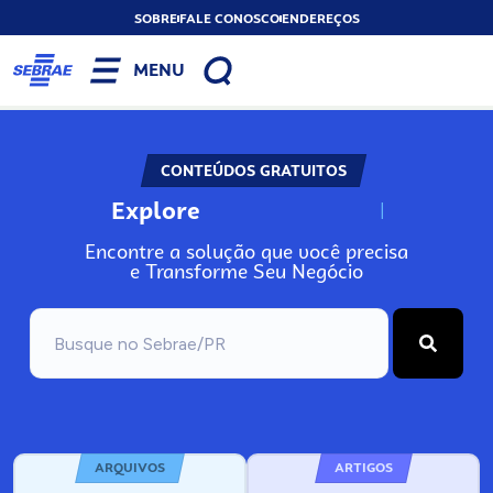
SOBRE
FALE CONOSCO
ENDEREÇOS
MENU
CONTEÚDOS GRATUITOS
Explore
N
o
s
s
o
s
A
Encontre a solução que você precisa
e Transforme Seu Negócio
ARQUIVOS
ARTIGOS