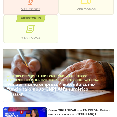
VER TODOS
VER TODOS
WEBSTORIES
VER TODOS
ABERTURA DE EMPRESA
,
ABRIR CNPJ
,
CNPJ ALFANUMÉRICO
,
EMPREENDEDORISMO
,
NOVO FORMATO DE CNPJ
,
RECEITA FEDERAL
Vai abrir uma empresa? Entenda como
funciona o novo CNPJ Alfanumérico
ACESSAR
Como ORGANIZAR sua EMPRESA. Reduzir
erros e crescer com SEGURANÇA.