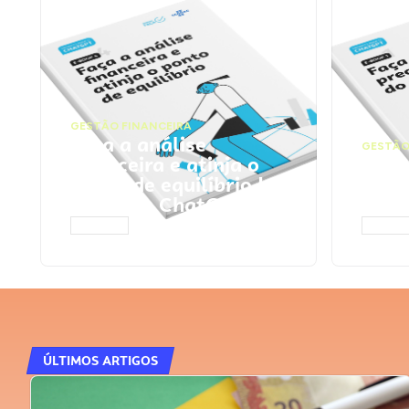
GESTÃO FINANCEIRA
Faça a análise
GESTÃO
financeira e atinja o
Faça
ponto de equilíbrio |
seu 
Prompts ChatGPT
Cha
ACESSAR
ACESS
ÚLTIMOS ARTIGOS