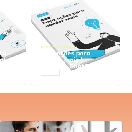
NEGÓCIOS
,
VENDAS
ta
Faça ações para
pts
vender mais |
Prompts ChatGPT
ACESSAR