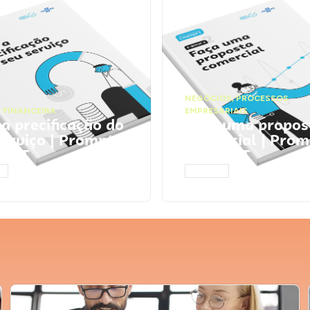
NEGÓCIOS
,
PROCESSOS
 FINANCEIRA
EMPRESARIAIS
 a precificação do
Faça uma propos
serviço | Prompts
comercial | Prom
tGPT
ChatGPT
AR
ACESSAR