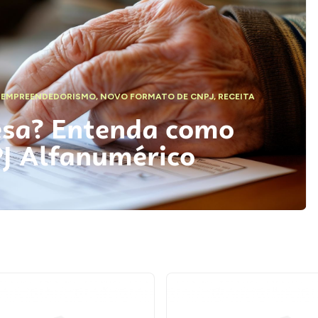
,
EMPREENDEDORISMO
,
NOVO FORMATO DE CNPJ
,
RECEITA
esa? Entenda como
PJ Alfanumérico