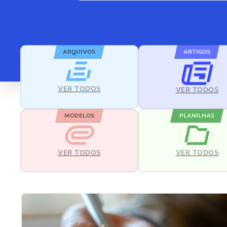
ARQUIVOS
ARTIGOS
VER TODOS
VER TODOS
MODELOS
PLANILHAS
VER TODOS
VER TODOS