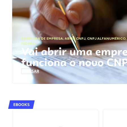
ABERTURA DE EMPRESA
,
ABRIR CNPJ
,
CNPJ ALFANUMÉRICO
FEDERAL
Vai abrir uma empr
funciona o novo CN
ACESSAR
EBOOKS