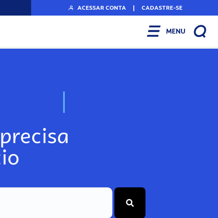
ACESSAR CONTA
|
CADASTRE-SE
MENU
N
o
s
s
o
s
A
r
precisa
io