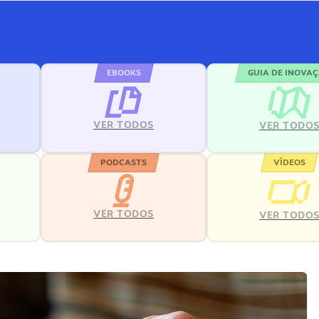
EBOOKS
GUIA DE INOVA
VER TODOS
VER TODO
PODCASTS
VÍDEOS
VER TODOS
VER TODO