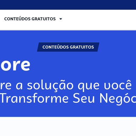
CONTEÚDOS GRATUITOS
CONTEÚDOS GRATUITOS
lore
re a solução que você 
 Transforme Seu Negóc