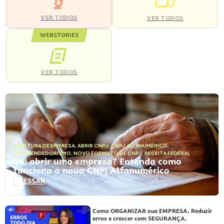
VER TODOS
VER TODOS
WEBSTORIES
VER TODOS
ABERTURA DE EMPRESA
,
ABRIR CNPJ
,
CNPJ ALFANUMÉRICO
,
EMPREENDEDORISMO
,
NOVO FORMATO DE CNPJ
,
RECEITA FEDERAL
Vai abrir uma empresa? Entenda como
funciona o novo CNPJ Alfanumérico
ACESSAR
Como ORGANIZAR sua EMPRESA. Reduzir
erros e crescer com SEGURANÇA.