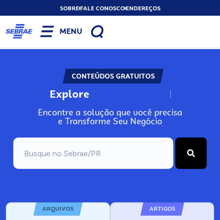
SOBRE
FALE CONOSCO
ENDEREÇOS
MENU
CONTEÚDOS GRATUITOS
Explore
N
o
s
s
o
s
A
Encontre a solução que você precisa
e Transforme Seu Negócio
ARQUIVOS
ARTIGOS