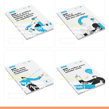
GESTÃO FINANCEIRA
Faça a análise
GESTÃO FINANCEIRA
financeira e atinja o
Faça a precificação do
ponto de equilíbrio |
seu serviço | Prompts
Prompts ChatGPT
ChatGPT
ACESSAR
ACESSAR
NEGÓCIOS
,
PROCESSOS
EMPRESARIAIS
NEGÓCIOS
,
VENDAS
Faça uma proposta
Faça ações para
comercial | Prompts
vender mais |
ChatGPT
Prompts ChatGPT
ACESSAR
ACESSAR