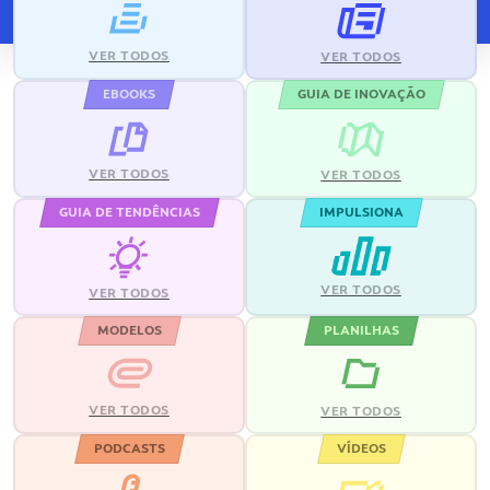
VER TODOS
VER TODOS
EBOOKS
GUIA DE INOVAÇÃO
VER TODOS
VER TODOS
GUIA DE TENDÊNCIAS
IMPULSIONA
VER TODOS
VER TODOS
MODELOS
PLANILHAS
VER TODOS
VER TODOS
PODCASTS
VÍDEOS