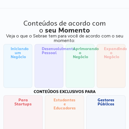
Conteúdos de acordo com
o
seu Momento
Veja o que o Sebrae tem para você de acordo com o seu
momento:
Iniciando
Desenvolvimento
Aprimorando
Expandindo
um
Pessoal
o
o
Negócio
Negócio
Negócio
CONTEÚDOS EXCLUSIVOS PARA
Para
Estudantes
Gestores
Startups
e
Públicos
Educadores