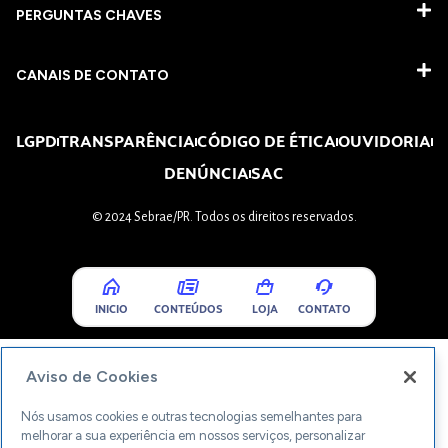
PERGUNTAS CHAVES​
CANAIS DE CONTATO
LGPD
TRANSPARÊNCIA
CÓDIGO DE ÉTICA
OUVIDORIA
DENÚNCIA
SAC
© 2024 Sebrae/PR. Todos os direitos reservados.
INICIO
CONTEÚDOS
LOJA
CONTATO
Aviso de Cookies
Nós usamos cookies e outras tecnologias semelhantes para
melhorar a sua experiência em nossos serviços, personalizar