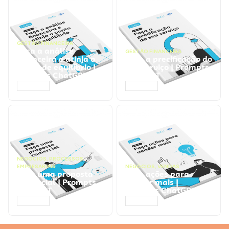
GESTÃO FINANCEIRA
Faça a análise
GESTÃO FINANCEIRA
financeira e atinja o
Faça a precificação do
ponto de equilíbrio |
seu serviço | Prompts
Prompts ChatGPT
ChatGPT
ACESSAR
ACESSAR
NEGÓCIOS
,
PROCESSOS
EMPRESARIAIS
NEGÓCIOS
,
VENDAS
Faça uma proposta
Faça ações para
comercial | Prompts
vender mais |
ChatGPT
Prompts ChatGPT
ACESSAR
ACESSAR