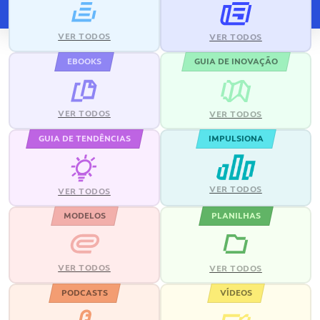
VER TODOS
VER TODOS
EBOOKS
GUIA DE INOVAÇÃO
VER TODOS
VER TODOS
GUIA DE TENDÊNCIAS
IMPULSIONA
VER TODOS
VER TODOS
MODELOS
PLANILHAS
VER TODOS
VER TODOS
PODCASTS
VÍDEOS