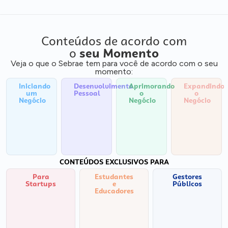
Conteúdos de acordo com
o
seu Momento
Veja o que o Sebrae tem para você de acordo com o seu
momento:
Iniciando
Desenvolvimento
Aprimorando
Expandindo
um
Pessoal
o
o
Negócio
Negócio
Negócio
CONTEÚDOS EXCLUSIVOS PARA
Para
Estudantes
Gestores
Startups
e
Públicos
Educadores