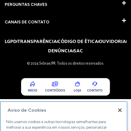
PERGUNTAS CHAVES​
CANAIS DE CONTATO
LGPD
TRANSPARÊNCIA
CÓDIGO DE ÉTICA
OUVIDORIA
DENÚNCIA
SAC
© 2024 Sebrae/PR. Todos os direitos reservados.
INICIO
CONTEÚDOS
LOJA
CONTATO
Aviso de Cookies
Nós usamos cookies e outras tecnologias semelhantes para
melhorar a sua experiência em nossos serviços, personalizar