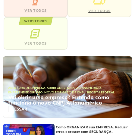
VER TODOS
VER TODOS
WEBSTORIES
VER TODOS
ABERTURA DE EMPRESA
,
ABRIR CNPJ
,
CNPJ ALFANUMÉRICO
,
EMPREENDEDORISMO
,
NOVO FORMATO DE CNPJ
,
RECEITA FEDERAL
Vai abrir uma empresa? Entenda como
funciona o novo CNPJ Alfanumérico
ACESSAR
Como ORGANIZAR sua EMPRESA. Reduzir
erros e crescer com SEGURANÇA.