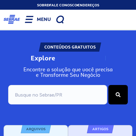
SOBRE
FALE CONOSCO
ENDEREÇOS
MENU
CONTEÚDOS GRATUITOS
Explore
N
o
s
s
o
s
A
Encontre a solução que você precisa
e Transforme Seu Negócio
ARQUIVOS
ARTIGOS