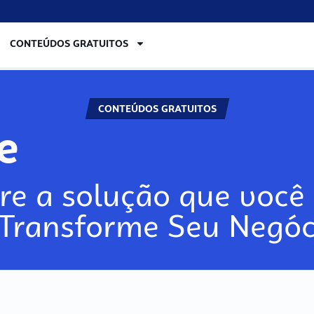
CONTEÚDOS GRATUITOS
CONTEÚDOS GRATUITOS
lore
re a solução que você 
 Transforme Seu Negóc