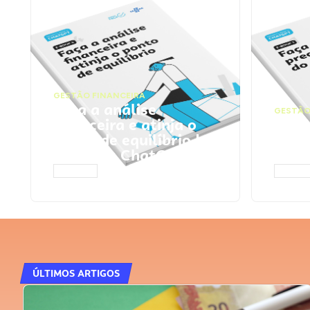
GESTÃO FINANCEIRA
Faça a análise
GESTÃO
financeira e atinja o
Faça
ponto de equilíbrio |
seu 
Prompts ChatGPT
Cha
ACESSAR
ACESS
ÚLTIMOS ARTIGOS