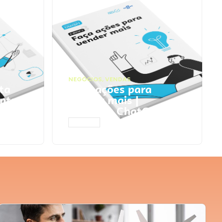
NEGÓCIOS
,
VENDAS
ta
Faça ações para
pts
vender mais |
Prompts ChatGPT
ACESSAR