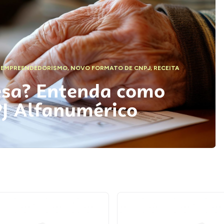
,
EMPREENDEDORISMO
,
NOVO FORMATO DE CNPJ
,
RECEITA
esa? Entenda como
PJ Alfanumérico