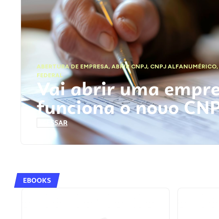
ABERTURA DE EMPRESA
,
ABRIR CNPJ
,
CNPJ ALFANUMÉRICO
FEDERAL
Vai abrir uma empr
funciona o novo CN
ACESSAR
EBOOKS