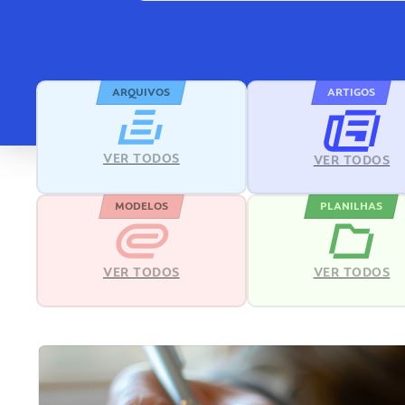
ARQUIVOS
ARTIGOS
VER TODOS
VER TODOS
MODELOS
PLANILHAS
VER TODOS
VER TODOS