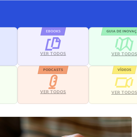
EBOOKS
GUIA DE INOVA
VER TODOS
VER TODO
PODCASTS
VÍDEOS
VER TODOS
VER TODO