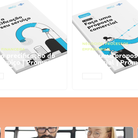
NEGÓCIOS
,
PROCESSOS
 FINANCEIRA
EMPRESARIAIS
 a precificação do
Faça uma propos
serviço | Prompts
comercial | Prom
tGPT
ChatGPT
AR
ACESSAR