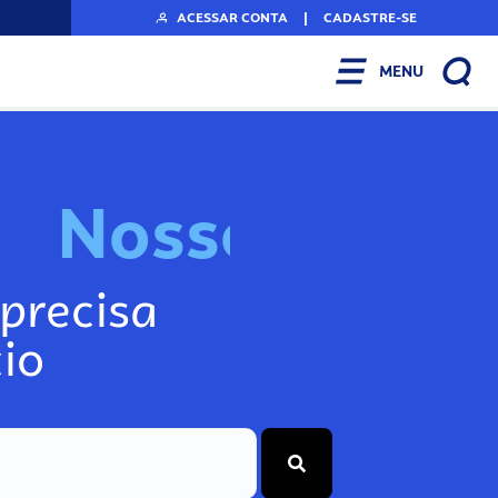
ACESSAR CONTA
|
CADASTRE-SE
MENU
N
o
s
s
o
s
A
r
precisa
io