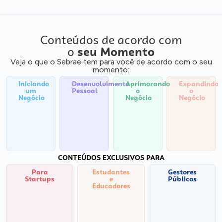
Conteúdos de acordo com
o
seu Momento
Veja o que o Sebrae tem para você de acordo com o seu
momento:
Iniciando
Desenvolvimento
Aprimorando
Expandindo
um
Pessoal
o
o
Negócio
Negócio
Negócio
CONTEÚDOS EXCLUSIVOS PARA
Para
Estudantes
Gestores
Startups
e
Públicos
Educadores