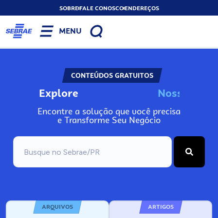
SOBRE
FALE CONOSCO
ENDEREÇOS
MENU
CONTEÚDOS GRATUITOS
Explore
N
o
s
s
o
s
W
e
Encontre a solução que você precisa
e Transforme Seu Negócio
ARQUIVOS
ARTIGOS