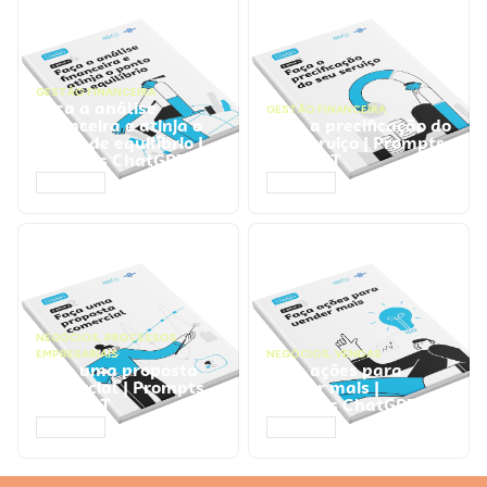
GESTÃO FINANCEIRA
Faça a análise
GESTÃO FINANCEIRA
financeira e atinja o
Faça a precificação do
ponto de equilíbrio |
seu serviço | Prompts
Prompts ChatGPT
ChatGPT
ACESSAR
ACESSAR
NEGÓCIOS
,
PROCESSOS
EMPRESARIAIS
NEGÓCIOS
,
VENDAS
Faça uma proposta
Faça ações para
comercial | Prompts
vender mais |
ChatGPT
Prompts ChatGPT
ACESSAR
ACESSAR