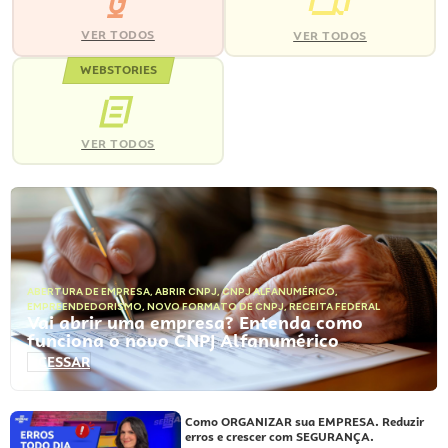
VER TODOS
VER TODOS
WEBSTORIES
VER TODOS
ABERTURA DE EMPRESA
,
ABRIR CNPJ
,
CNPJ ALFANUMÉRICO
,
EMPREENDEDORISMO
,
NOVO FORMATO DE CNPJ
,
RECEITA FEDERAL
Vai abrir uma empresa? Entenda como
funciona o novo CNPJ Alfanumérico
ACESSAR
Como ORGANIZAR sua EMPRESA. Reduzir
erros e crescer com SEGURANÇA.