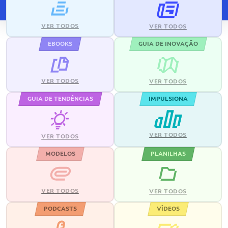
VER TODOS
VER TODOS
EBOOKS
GUIA DE INOVAÇÃO
VER TODOS
VER TODOS
GUIA DE TENDÊNCIAS
IMPULSIONA
VER TODOS
VER TODOS
MODELOS
PLANILHAS
VER TODOS
VER TODOS
PODCASTS
VÍDEOS