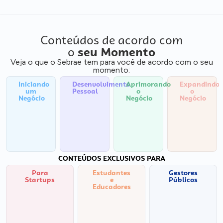
Conteúdos de acordo com
o
seu Momento
Veja o que o Sebrae tem para você de acordo com o seu
momento:
Iniciando
Desenvolvimento
Aprimorando
Expandindo
um
Pessoal
o
o
Negócio
Negócio
Negócio
CONTEÚDOS EXCLUSIVOS PARA
Para
Estudantes
Gestores
Startups
e
Públicos
Educadores