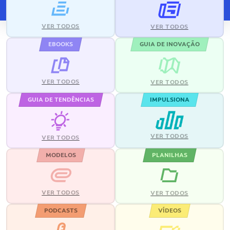
VER TODOS
VER TODOS
EBOOKS
GUIA DE INOVAÇÃO
VER TODOS
VER TODOS
GUIA DE TENDÊNCIAS
IMPULSIONA
VER TODOS
VER TODOS
MODELOS
PLANILHAS
VER TODOS
VER TODOS
PODCASTS
VÍDEOS