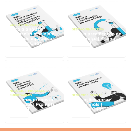
GESTÃO FINANCEIRA
Faça a análise
GESTÃO FINANCEIRA
financeira e atinja o
Faça a precificação do
ponto de equilíbrio |
seu serviço | Prompts
Prompts ChatGPT
ChatGPT
ACESSAR
ACESSAR
NEGÓCIOS
,
PROCESSOS
EMPRESARIAIS
NEGÓCIOS
,
VENDAS
Faça uma proposta
Faça ações para
comercial | Prompts
vender mais |
ChatGPT
Prompts ChatGPT
ACESSAR
ACESSAR