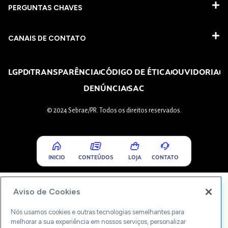
PERGUNTAS CHAVES​
CANAIS DE CONTATO
LGPD
TRANSPARÊNCIA
CÓDIGO DE ÉTICA
OUVIDORIA
DENÚNCIA
SAC
© 2024 Sebrae/PR. Todos os direitos reservados.
INICIO
CONTEÚDOS
LOJA
CONTATO
Aviso de Cookies
Nós usamos cookies e outras tecnologias semelhantes para
melhorar a sua experiência em nossos serviços, personalizar