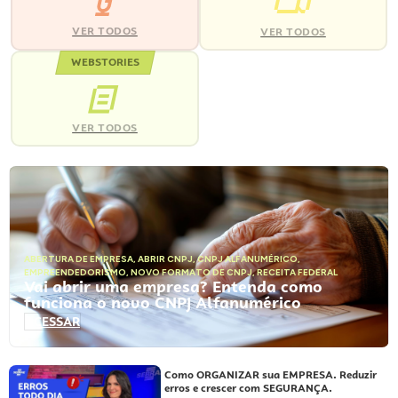
VER TODOS
VER TODOS
WEBSTORIES
VER TODOS
ABERTURA DE EMPRESA
,
ABRIR CNPJ
,
CNPJ ALFANUMÉRICO
,
EMPREENDEDORISMO
,
NOVO FORMATO DE CNPJ
,
RECEITA FEDERAL
Vai abrir uma empresa? Entenda como
funciona o novo CNPJ Alfanumérico
ACESSAR
Como ORGANIZAR sua EMPRESA. Reduzir
erros e crescer com SEGURANÇA.