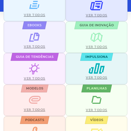
VER TODOS
VER TODOS
EBOOKS
GUIA DE INOVAÇÃO
VER TODOS
VER TODOS
GUIA DE TENDÊNCIAS
IMPULSIONA
VER TODOS
VER TODOS
MODELOS
PLANILHAS
VER TODOS
VER TODOS
PODCASTS
VÍDEOS