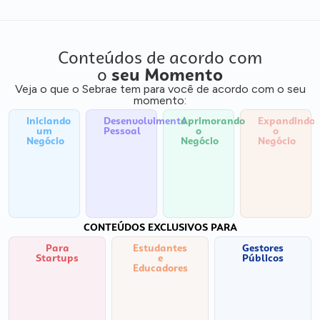
Conteúdos de acordo com
o
seu Momento
Veja o que o Sebrae tem para você de acordo com o seu
momento:
Iniciando
Desenvolvimento
Aprimorando
Expandindo
um
Pessoal
o
o
Negócio
Negócio
Negócio
CONTEÚDOS EXCLUSIVOS PARA
Para
Estudantes
Gestores
Startups
e
Públicos
Educadores