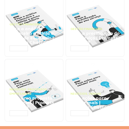
GESTÃO FINANCEIRA
Faça a análise
GESTÃO FINANCEIRA
financeira e atinja o
Faça a precificação do
ponto de equilíbrio |
seu serviço | Prompts
Prompts ChatGPT
ChatGPT
ACESSAR
ACESSAR
NEGÓCIOS
,
PROCESSOS
EMPRESARIAIS
NEGÓCIOS
,
VENDAS
Faça uma proposta
Faça ações para
comercial | Prompts
vender mais |
ChatGPT
Prompts ChatGPT
ACESSAR
ACESSAR