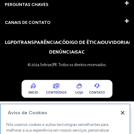
PERGUNTAS CHAVES​
CANAIS DE CONTATO
LGPD
TRANSPARÊNCIA
CÓDIGO DE ÉTICA
OUVIDORIA
DENÚNCIA
SAC
© 2024 Sebrae/PR. Todos os direitos reservados.
INICIO
CONTEÚDOS
LOJA
CONTATO
Aviso de Cookies
Nós usamos cookies e outras tecnologias semelhantes para
melhorar a sua experiência em nossos serviços, personalizar