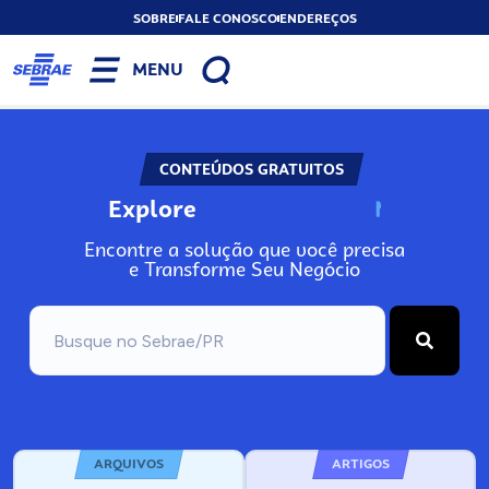
SOBRE
FALE CONOSCO
ENDEREÇOS
MENU
CONTEÚDOS GRATUITOS
Explore
N
o
s
s
o
s
A
Encontre a solução que você precisa
e Transforme Seu Negócio
ARQUIVOS
ARTIGOS