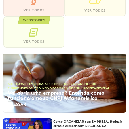
VER TODOS
VER TODOS
WEBSTORIES
VER TODOS
ABERTURA DE EMPRESA
,
ABRIR CNPJ
,
CNPJ ALFANUMÉRICO
,
EMPREENDEDORISMO
,
NOVO FORMATO DE CNPJ
,
RECEITA FEDERAL
Vai abrir uma empresa? Entenda como
funciona o novo CNPJ Alfanumérico
ACESSAR
Como ORGANIZAR sua EMPRESA. Reduzir
erros e crescer com SEGURANÇA.