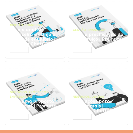
GESTÃO FINANCEIRA
Faça a análise
GESTÃO FINANCEIRA
financeira e atinja o
Faça a precificação do
ponto de equilíbrio |
seu serviço | Prompts
Prompts ChatGPT
ChatGPT
ACESSAR
ACESSAR
NEGÓCIOS
,
PROCESSOS
EMPRESARIAIS
NEGÓCIOS
,
VENDAS
Faça uma proposta
Faça ações para
comercial | Prompts
vender mais |
ChatGPT
Prompts ChatGPT
ACESSAR
ACESSAR