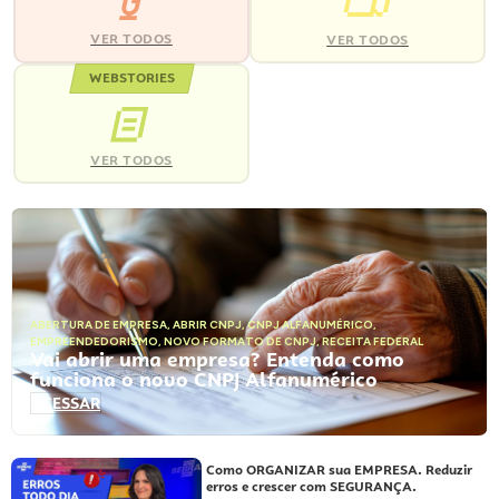
VER TODOS
VER TODOS
WEBSTORIES
VER TODOS
ABERTURA DE EMPRESA
,
ABRIR CNPJ
,
CNPJ ALFANUMÉRICO
,
EMPREENDEDORISMO
,
NOVO FORMATO DE CNPJ
,
RECEITA FEDERAL
Vai abrir uma empresa? Entenda como
funciona o novo CNPJ Alfanumérico
ACESSAR
Como ORGANIZAR sua EMPRESA. Reduzir
erros e crescer com SEGURANÇA.