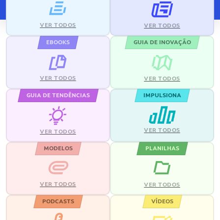
VER TODOS
VER TODOS
EBOOKS
GUIA DE INOVAÇÃO
VER TODOS
VER TODOS
GUIA DE TENDÊNCIAS
IMPULSIONA
VER TODOS
VER TODOS
MODELOS
PLANILHAS
VER TODOS
VER TODOS
PODCASTS
VÍDEOS