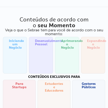
Conteúdos de acordo com
o
seu Momento
Veja o que o Sebrae tem para você de acordo com o seu
momento:
Iniciando
Desenvolvimento
Aprimorando
Expandindo
um
Pessoal
o
o
Negócio
Negócio
Negócio
CONTEÚDOS EXCLUSIVOS PARA
Para
Estudantes
Gestores
Startups
e
Públicos
Educadores