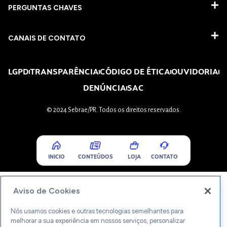
PERGUNTAS CHAVES​
CANAIS DE CONTATO
LGPD
TRANSPARÊNCIA
CÓDIGO DE ÉTICA
OUVIDORIA
DENÚNCIA
SAC
© 2024 Sebrae/PR. Todos os direitos reservados.
INICIO
CONTEÚDOS
LOJA
CONTATO
Aviso de Cookies
Nós usamos cookies e outras tecnologias semelhantes para
melhorar a sua experiência em nossos serviços, personalizar