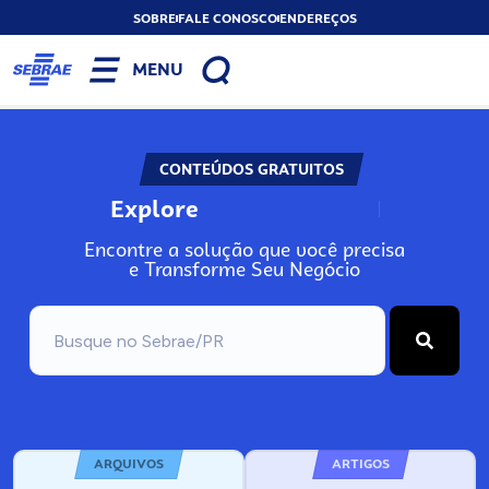
SOBRE
FALE CONOSCO
ENDEREÇOS
MENU
CONTEÚDOS GRATUITOS
Explore
N
o
s
s
o
s
A
Encontre a solução que você precisa
e Transforme Seu Negócio
ARQUIVOS
ARTIGOS