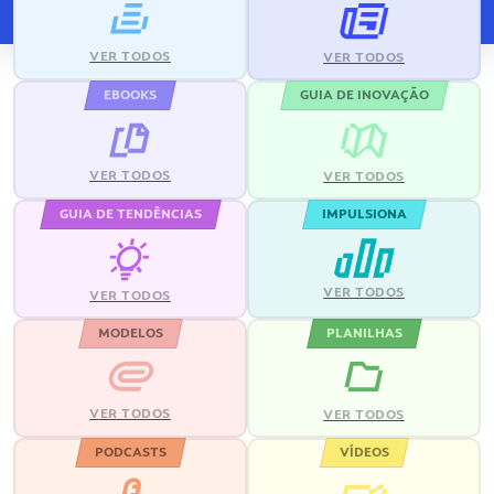
VER TODOS
VER TODOS
EBOOKS
GUIA DE INOVAÇÃO
VER TODOS
VER TODOS
GUIA DE TENDÊNCIAS
IMPULSIONA
VER TODOS
VER TODOS
MODELOS
PLANILHAS
VER TODOS
VER TODOS
PODCASTS
VÍDEOS