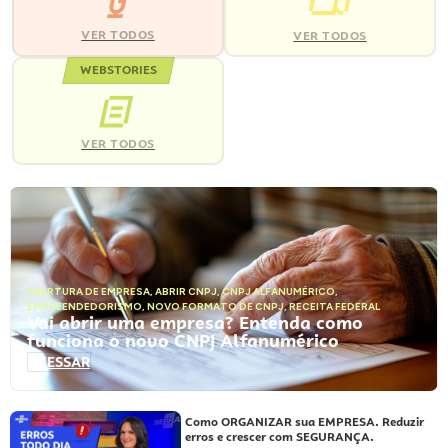
VER TODOS
VER TODOS
WEBSTORIES
VER TODOS
ABERTURA DE EMPRESA
,
ABRIR CNPJ
,
CNPJ ALFANUMÉRICO
,
EMPREENDEDORISMO
,
NOVO FORMATO DE CNPJ
,
RECEITA FEDERAL
Vai abrir uma empresa? Entenda como
funciona o novo CNPJ Alfanumérico
ACESSAR
Como ORGANIZAR sua EMPRESA. Reduzir
erros e crescer com SEGURANÇA.