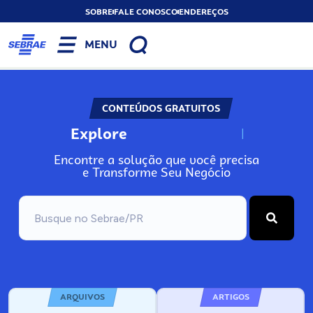
SOBRE
FALE CONOSCO
ENDEREÇOS
MENU
CONTEÚDOS GRATUITOS
Explore
N
o
s
s
o
s
A
Encontre a solução que você precisa
e Transforme Seu Negócio
ARQUIVOS
ARTIGOS