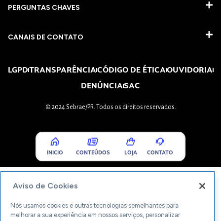
PERGUNTAS CHAVES​
CANAIS DE CONTATO
LGPD
TRANSPARÊNCIA
CÓDIGO DE ÉTICA
OUVIDORIA
DENÚNCIA
SAC
© 2024 Sebrae/PR. Todos os direitos reservados.
INICIO
CONTEÚDOS
LOJA
CONTATO
Aviso de Cookies
Nós usamos cookies e outras tecnologias semelhantes para
melhorar a sua experiência em nossos serviços, personalizar