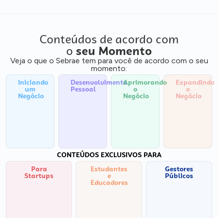
Conteúdos de acordo com
o
seu Momento
Veja o que o Sebrae tem para você de acordo com o seu
momento:
Iniciando
Desenvolvimento
Aprimorando
Expandindo
um
Pessoal
o
o
Negócio
Negócio
Negócio
CONTEÚDOS EXCLUSIVOS PARA
Para
Estudantes
Gestores
Startups
e
Públicos
Educadores