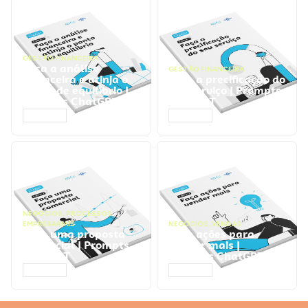
GESTÃO FINANCEIRA
Faça a análise
GESTÃO FINANCEIRA
financeira e atinja o
Faça a precificação do
ponto de equilíbrio |
seu serviço | Prompts
Prompts ChatGPT
ChatGPT
ACESSAR
ACESSAR
NEGÓCIOS
,
PROCESSOS
EMPRESARIAIS
NEGÓCIOS
,
VENDAS
Faça uma proposta
Faça ações para
comercial | Prompts
vender mais |
ChatGPT
Prompts ChatGPT
ACESSAR
ACESSAR