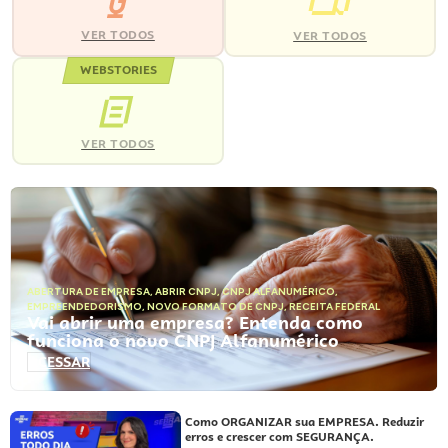
VER TODOS
VER TODOS
WEBSTORIES
VER TODOS
ABERTURA DE EMPRESA
,
ABRIR CNPJ
,
CNPJ ALFANUMÉRICO
,
EMPREENDEDORISMO
,
NOVO FORMATO DE CNPJ
,
RECEITA FEDERAL
Vai abrir uma empresa? Entenda como
funciona o novo CNPJ Alfanumérico
ACESSAR
Como ORGANIZAR sua EMPRESA. Reduzir
erros e crescer com SEGURANÇA.