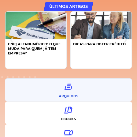
ÚLTIMOS ARTIGOS
QUE
DICAS PARA OBTER CRÉDITO
FAÇA A DIFERENÇA: SEJA
M
SUSTENTÁVEL, SEJA
INOVADOR
ARQUIVOS
EBOOKS