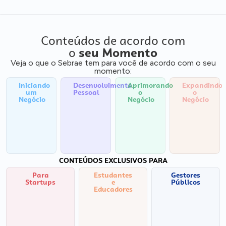
Conteúdos de acordo com
o
seu Momento
Veja o que o Sebrae tem para você de acordo com o seu
momento:
Iniciando
Desenvolvimento
Aprimorando
Expandindo
um
Pessoal
o
o
Negócio
Negócio
Negócio
CONTEÚDOS EXCLUSIVOS PARA
Para
Estudantes
Gestores
Startups
e
Públicos
Educadores