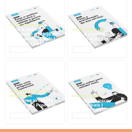
GESTÃO FINANCEIRA
Faça a análise
GESTÃO FINANCEIRA
financeira e atinja o
Faça a precificação do
ponto de equilíbrio |
seu serviço | Prompts
Prompts ChatGPT
ChatGPT
ACESSAR
ACESSAR
NEGÓCIOS
,
PROCESSOS
EMPRESARIAIS
NEGÓCIOS
,
VENDAS
Faça uma proposta
Faça ações para
comercial | Prompts
vender mais |
ChatGPT
Prompts ChatGPT
ACESSAR
ACESSAR