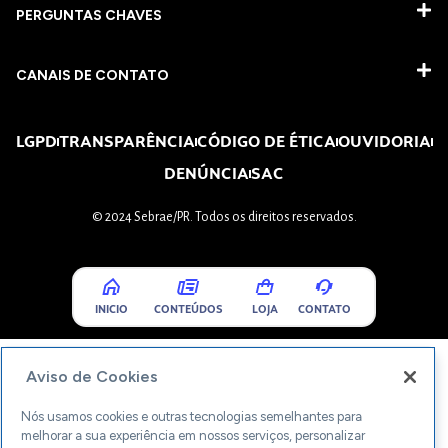
PERGUNTAS CHAVES​
CANAIS DE CONTATO
LGPD
TRANSPARÊNCIA
CÓDIGO DE ÉTICA
OUVIDORIA
DENÚNCIA
SAC
© 2024 Sebrae/PR. Todos os direitos reservados.
INICIO
CONTEÚDOS
LOJA
CONTATO
Aviso de Cookies
Nós usamos cookies e outras tecnologias semelhantes para
melhorar a sua experiência em nossos serviços, personalizar