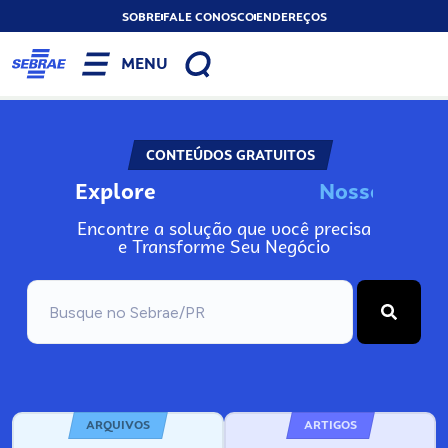
SOBRE
FALE CONOSCO
ENDEREÇOS
MENU
CONTEÚDOS GRATUITOS
Explore
N
o
s
s
o
s
A
Encontre a solução que você precisa
e Transforme Seu Negócio
ARQUIVOS
ARTIGOS