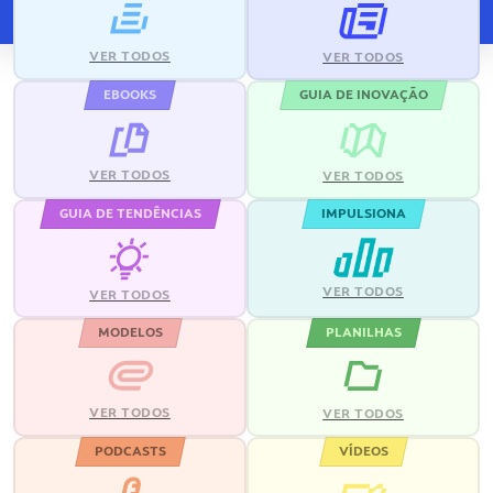
VER TODOS
VER TODOS
EBOOKS
GUIA DE INOVAÇÃO
VER TODOS
VER TODOS
GUIA DE TENDÊNCIAS
IMPULSIONA
VER TODOS
VER TODOS
MODELOS
PLANILHAS
VER TODOS
VER TODOS
PODCASTS
VÍDEOS