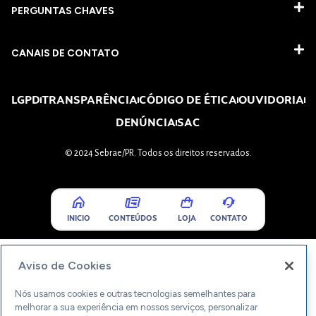
PERGUNTAS CHAVES​
CANAIS DE CONTATO
LGPD
TRANSPARÊNCIA
CÓDIGO DE ÉTICA
OUVIDORIA
DENÚNCIA
SAC
© 2024 Sebrae/PR. Todos os direitos reservados.
INICIO
CONTEÚDOS
LOJA
CONTATO
Aviso de Cookies
Nós usamos cookies e outras tecnologias semelhantes para
melhorar a sua experiência em nossos serviços, personalizar