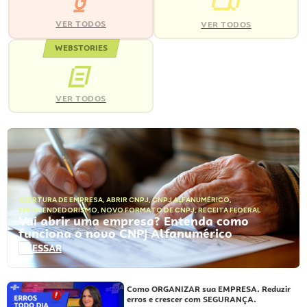
VER TODOS
VER TODOS
WEBSTORIES
VER TODOS
ABERTURA DE EMPRESA
,
ABRIR CNPJ
,
CNPJ ALFANUMÉRICO
,
EMPREENDEDORISMO
,
NOVO FORMATO DE CNPJ
,
RECEITA FEDERAL
Vai abrir uma empresa? Entenda como
funciona o novo CNPJ Alfanumérico
ACESSAR
Como ORGANIZAR sua EMPRESA. Reduzir
erros e crescer com SEGURANÇA.