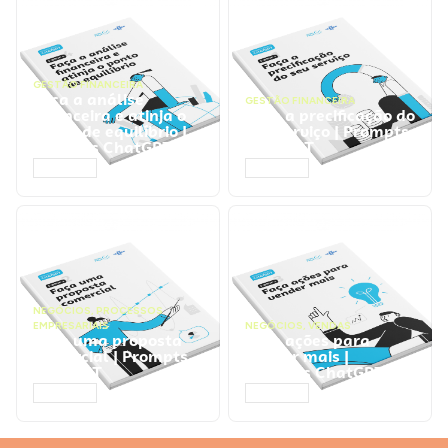
GESTÃO FINANCEIRA
Faça a análise
GESTÃO FINANCEIRA
financeira e atinja o
Faça a precificação do
ponto de equilíbrio |
seu serviço | Prompts
Prompts ChatGPT
ChatGPT
ACESSAR
ACESSAR
NEGÓCIOS
,
PROCESSOS
EMPRESARIAIS
NEGÓCIOS
,
VENDAS
Faça uma proposta
Faça ações para
comercial | Prompts
vender mais |
ChatGPT
Prompts ChatGPT
ACESSAR
ACESSAR