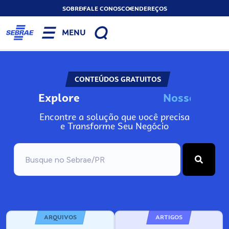
SOBRE
FALE CONOSCO
ENDEREÇOS
MENU
CONTEÚDOS GRATUITOS
Explore
N
o
s
s
o
s
A
Encontre a solução que você precisa
e Transforme Seu Negócio
ARQUIVOS
ARTIGOS