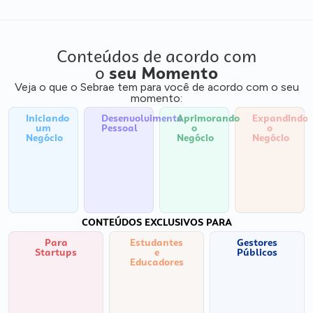
Conteúdos de acordo com
o
seu Momento
Veja o que o Sebrae tem para você de acordo com o seu
momento:
Iniciando
Desenvolvimento
Aprimorando
Expandindo
um
Pessoal
o
o
Negócio
Negócio
Negócio
CONTEÚDOS EXCLUSIVOS PARA
Para
Estudantes
Gestores
Startups
e
Públicos
Educadores