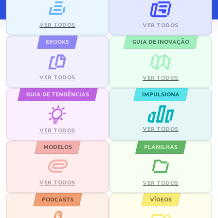
VER TODOS
VER TODOS
EBOOKS
GUIA DE INOVAÇÃO
VER TODOS
VER TODOS
GUIA DE TENDÊNCIAS
IMPULSIONA
VER TODOS
VER TODOS
MODELOS
PLANILHAS
VER TODOS
VER TODOS
PODCASTS
VÍDEOS