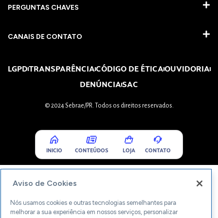
PERGUNTAS CHAVES​
CANAIS DE CONTATO
LGPD
TRANSPARÊNCIA
CÓDIGO DE ÉTICA
OUVIDORIA
DENÚNCIA
SAC
© 2024 Sebrae/PR. Todos os direitos reservados.
INICIO
CONTEÚDOS
LOJA
CONTATO
Aviso de Cookies
Nós usamos cookies e outras tecnologias semelhantes para
melhorar a sua experiência em nossos serviços, personalizar