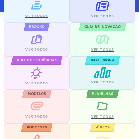
VER TODOS
VER TODOS
EBOOKS
GUIA DE INOVAÇÃO
VER TODOS
VER TODOS
GUIA DE TENDÊNCIAS
IMPULSIONA
VER TODOS
VER TODOS
MODELOS
PLANILHAS
VER TODOS
VER TODOS
PODCASTS
VÍDEOS