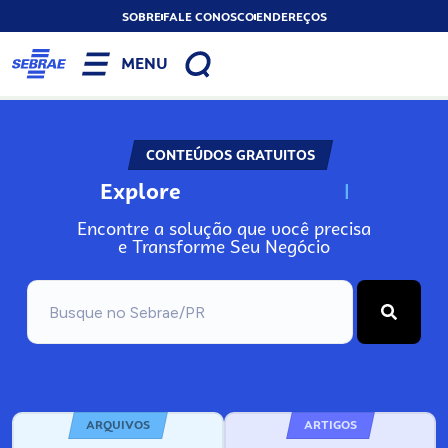
SOBRE
FALE CONOSCO
ENDEREÇOS
MENU
CONTEÚDOS GRATUITOS
Explore
N
o
s
s
o
s
A
Encontre a solução que você precisa
e Transforme Seu Negócio
ARQUIVOS
ARTIGOS