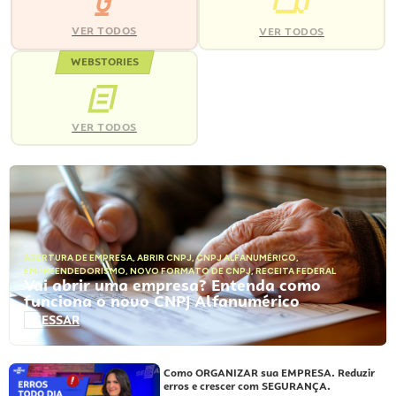
VER TODOS
VER TODOS
WEBSTORIES
VER TODOS
ABERTURA DE EMPRESA
,
ABRIR CNPJ
,
CNPJ ALFANUMÉRICO
,
EMPREENDEDORISMO
,
NOVO FORMATO DE CNPJ
,
RECEITA FEDERAL
Vai abrir uma empresa? Entenda como
funciona o novo CNPJ Alfanumérico
ACESSAR
Como ORGANIZAR sua EMPRESA. Reduzir
erros e crescer com SEGURANÇA.