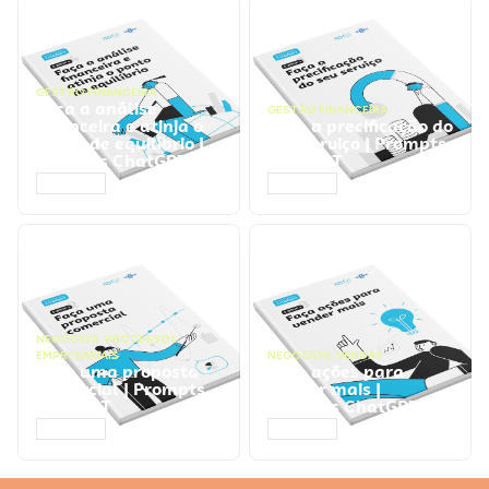
GESTÃO FINANCEIRA
Faça a análise
GESTÃO FINANCEIRA
financeira e atinja o
Faça a precificação do
ponto de equilíbrio |
seu serviço | Prompts
Prompts ChatGPT
ChatGPT
ACESSAR
ACESSAR
NEGÓCIOS
,
PROCESSOS
EMPRESARIAIS
NEGÓCIOS
,
VENDAS
Faça uma proposta
Faça ações para
comercial | Prompts
vender mais |
ChatGPT
Prompts ChatGPT
ACESSAR
ACESSAR