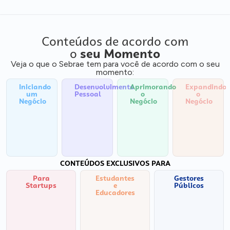
Conteúdos de acordo com
o
seu Momento
Veja o que o Sebrae tem para você de acordo com o seu
momento:
Iniciando
Desenvolvimento
Aprimorando
Expandindo
um
Pessoal
o
o
Negócio
Negócio
Negócio
CONTEÚDOS EXCLUSIVOS PARA
Para
Estudantes
Gestores
Startups
e
Públicos
Educadores