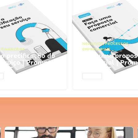
NEGÓCIOS
,
PROCESSOS
 FINANCEIRA
EMPRESARIAIS
 a precificação do
Faça uma propos
serviço | Prompts
comercial | Prom
tGPT
ChatGPT
AR
ACESSAR