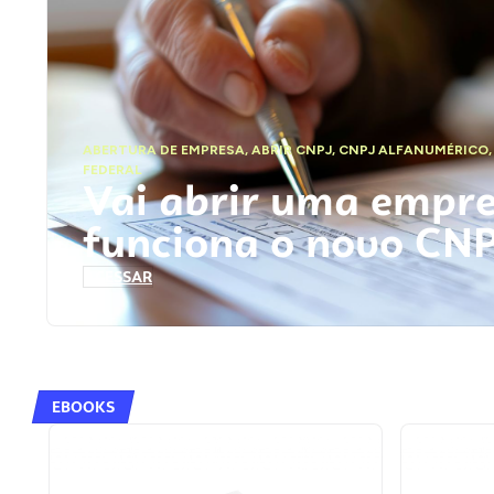
ABERTURA DE EMPRESA
,
ABRIR CNPJ
,
CNPJ ALFANUMÉRICO
FEDERAL
Vai abrir uma empr
funciona o novo CN
ACESSAR
EBOOKS