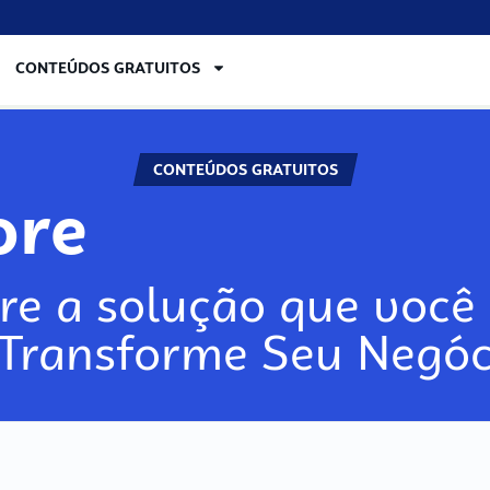
CONTEÚDOS GRATUITOS
CONTEÚDOS GRATUITOS
lore
re a solução que você 
 Transforme Seu Negóc