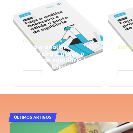
GESTÃO FINANCEIRA
Faça a análise
GESTÃO
financeira e atinja o
Faça
ponto de equilíbrio |
seu 
Prompts ChatGPT
Cha
ACESSAR
ACESS
ÚLTIMOS ARTIGOS