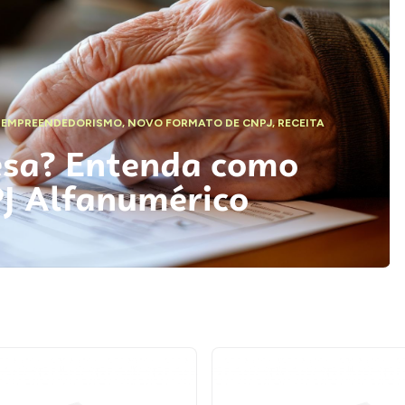
,
EMPREENDEDORISMO
,
NOVO FORMATO DE CNPJ
,
RECEITA
esa? Entenda como
PJ Alfanumérico