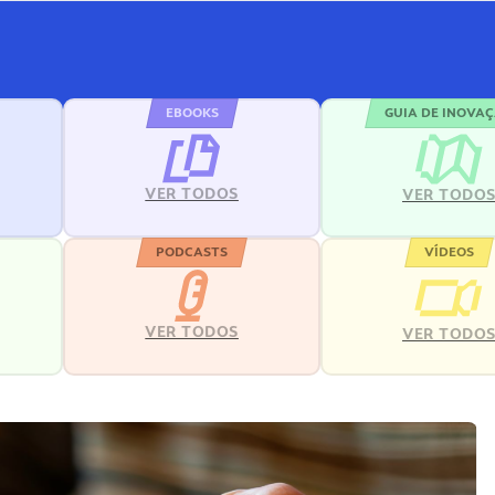
EBOOKS
GUIA DE INOVA
VER TODOS
VER TODO
PODCASTS
VÍDEOS
VER TODOS
VER TODO