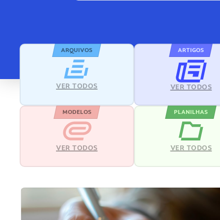
ARQUIVOS
ARTIGOS
VER TODOS
VER TODOS
MODELOS
PLANILHAS
VER TODOS
VER TODOS