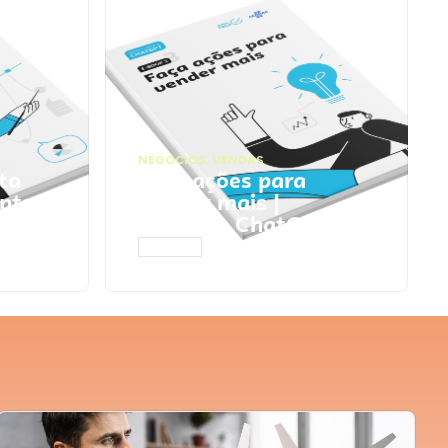
NEGÓCIOS
,
VENDAS
ta
Faça ações para
pts
vender mais |
Prompts ChatGPT
ACESSAR