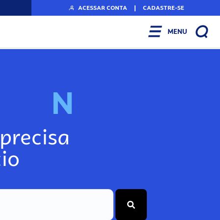
ACESSAR CONTA
|
CADASTRE-SE
MENU
N
o
s
s
o
s
A
r
precisa
io