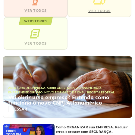
VER TODOS
VER TODOS
WEBSTORIES
VER TODOS
ABERTURA DE EMPRESA
,
ABRIR CNPJ
,
CNPJ ALFANUMÉRICO
,
EMPREENDEDORISMO
,
NOVO FORMATO DE CNPJ
,
RECEITA FEDERAL
Vai abrir uma empresa? Entenda como
funciona o novo CNPJ Alfanumérico
ACESSAR
Como ORGANIZAR sua EMPRESA. Reduzir
erros e crescer com SEGURANÇA.