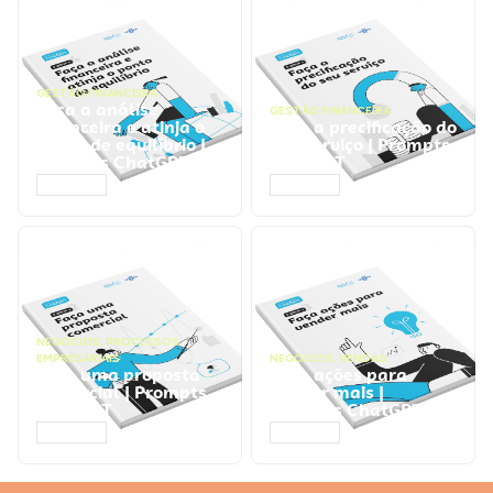
GESTÃO FINANCEIRA
Faça a análise
GESTÃO FINANCEIRA
financeira e atinja o
Faça a precificação do
ponto de equilíbrio |
seu serviço | Prompts
Prompts ChatGPT
ChatGPT
ACESSAR
ACESSAR
NEGÓCIOS
,
PROCESSOS
EMPRESARIAIS
NEGÓCIOS
,
VENDAS
Faça uma proposta
Faça ações para
comercial | Prompts
vender mais |
ChatGPT
Prompts ChatGPT
ACESSAR
ACESSAR