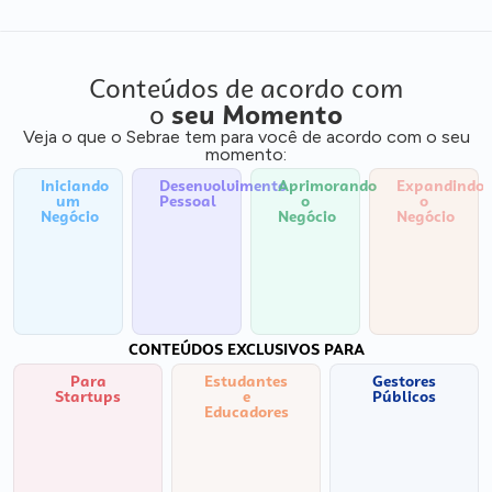
Conteúdos de acordo com
o
seu Momento
Veja o que o Sebrae tem para você de acordo com o seu
momento:
Iniciando
Desenvolvimento
Aprimorando
Expandindo
um
Pessoal
o
o
Negócio
Negócio
Negócio
CONTEÚDOS EXCLUSIVOS PARA
Para
Estudantes
Gestores
Startups
e
Públicos
Educadores