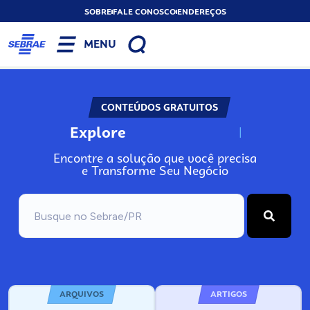
SOBRE
FALE CONOSCO
ENDEREÇOS
MENU
CONTEÚDOS GRATUITOS
Explore
N
o
s
s
o
s
A
Encontre a solução que você precisa
e Transforme Seu Negócio
ARQUIVOS
ARTIGOS