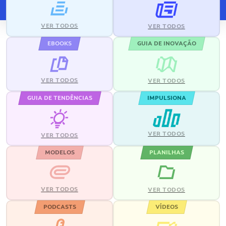
VER TODOS
VER TODOS
EBOOKS
GUIA DE INOVAÇÃO
VER TODOS
VER TODOS
GUIA DE TENDÊNCIAS
IMPULSIONA
VER TODOS
VER TODOS
MODELOS
PLANILHAS
VER TODOS
VER TODOS
PODCASTS
VÍDEOS