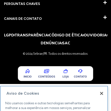
PERGUNTAS CHAVES​
CANAIS DE CONTATO
LGPD
TRANSPARÊNCIA
CÓDIGO DE ÉTICA
OUVIDORIA
DENÚNCIA
SAC
© 2024 Sebrae/PR. Todos os direitos reservados.
INICIO
CONTEÚDOS
LOJA
CONTATO
Aviso de Cookies
Nós usamos cookies e outras tecnologias semelhantes para
melhorar a sua experiência em nossos serviços, personalizar