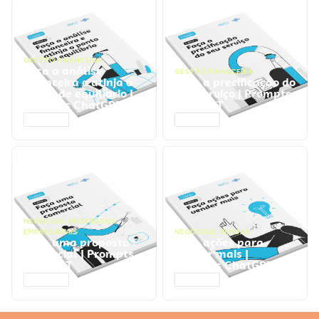
GESTÃO FINANCEIRA
Faça a análise
GESTÃO FINANCEIRA
financeira e atinja o
Faça a precificação do
ponto de equilíbrio |
seu serviço | Prompts
Prompts ChatGPT
ChatGPT
ACESSAR
ACESSAR
NEGÓCIOS
,
PROCESSOS
EMPRESARIAIS
NEGÓCIOS
,
VENDAS
Faça uma proposta
Faça ações para
comercial | Prompts
vender mais |
ChatGPT
Prompts ChatGPT
ACESSAR
ACESSAR