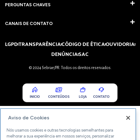
PERGUNTAS CHAVES​
CANAIS DE CONTATO
LGPD
TRANSPARÊNCIA
CÓDIGO DE ÉTICA
OUVIDORIA
DENÚNCIA
SAC
© 2024 Sebrae/PR. Todos os direitos reservados.
INICIO
CONTEÚDOS
LOJA
CONTATO
Aviso de Cookies
Nós usamos cookies e outras tecnologias semelhantes para
melhorar a sua experiência em nossos serviços, personalizar