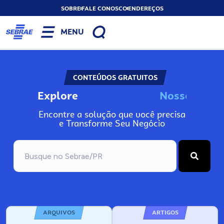
SOBRE
FALE CONOSCO
ENDEREÇOS
MENU
CONTEÚDOS GRATUITOS
Explore
N
o
s
s
o
s
I
n
f
Encontre a solução que você precisa
e Transforme Seu Negócio
ARQUIVOS
ARTIGOS