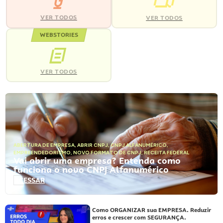
VER TODOS
VER TODOS
WEBSTORIES
VER TODOS
ABERTURA DE EMPRESA
,
ABRIR CNPJ
,
CNPJ ALFANUMÉRICO
,
EMPREENDEDORISMO
,
NOVO FORMATO DE CNPJ
,
RECEITA FEDERAL
Vai abrir uma empresa? Entenda como
funciona o novo CNPJ Alfanumérico
ACESSAR
Como ORGANIZAR sua EMPRESA. Reduzir
erros e crescer com SEGURANÇA.