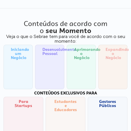
Conteúdos de acordo com
o
seu Momento
Veja o que o Sebrae tem para você de acordo com o seu
momento:
Iniciando
Desenvolvimento
Aprimorando
Expandindo
um
Pessoal
o
o
Negócio
Negócio
Negócio
CONTEÚDOS EXCLUSIVOS PARA
Para
Estudantes
Gestores
Startups
e
Públicos
Educadores