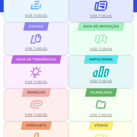
VER TODOS
VER TODOS
EBOOKS
GUIA DE INOVAÇÃO
VER TODOS
VER TODOS
GUIA DE TENDÊNCIAS
IMPULSIONA
VER TODOS
VER TODOS
MODELOS
PLANILHAS
VER TODOS
VER TODOS
PODCASTS
VÍDEOS