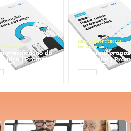
NEGÓCIOS
,
PROCESSOS
 FINANCEIRA
EMPRESARIAIS
 a precificação do
Faça uma propos
serviço | Prompts
comercial | Prom
tGPT
ChatGPT
AR
ACESSAR