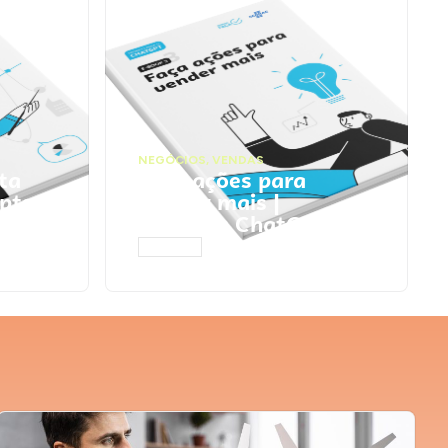
NEGÓCIOS
,
VENDAS
ta
Faça ações para
pts
vender mais |
Prompts ChatGPT
ACESSAR