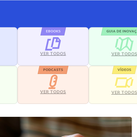
EBOOKS
GUIA DE INOVA
VER TODOS
VER TODO
PODCASTS
VÍDEOS
VER TODOS
VER TODO