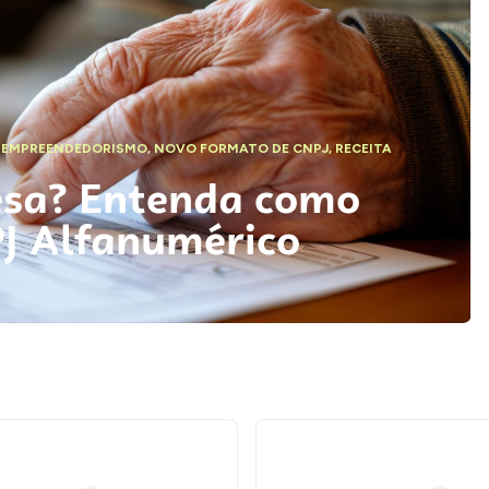
,
EMPREENDEDORISMO
,
NOVO FORMATO DE CNPJ
,
RECEITA
esa? Entenda como
PJ Alfanumérico