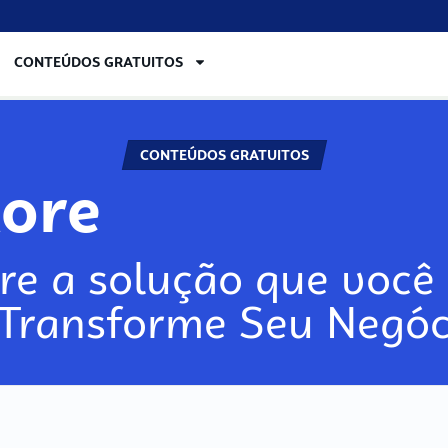
CONTEÚDOS GRATUITOS
CONTEÚDOS GRATUITOS
lore
re a solução que você 
 Transforme Seu Negóc