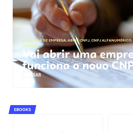
ABERTURA DE EMPRESA
,
ABRIR CNPJ
,
CNPJ ALFANUMÉRICO
FEDERAL
Vai abrir uma empr
funciona o novo CN
ACESSAR
EBOOKS