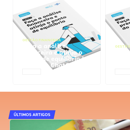
GESTÃO FINANCEIRA
Faça a análise
GESTÃO
financeira e atinja o
Faça
ponto de equilíbrio |
seu 
Prompts ChatGPT
Cha
ACESSAR
ACESS
ÚLTIMOS ARTIGOS