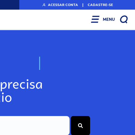
ACESSAR CONTA
|
CADASTRE-SE
MENU
N
o
s
s
o
s
A
r
precisa
io