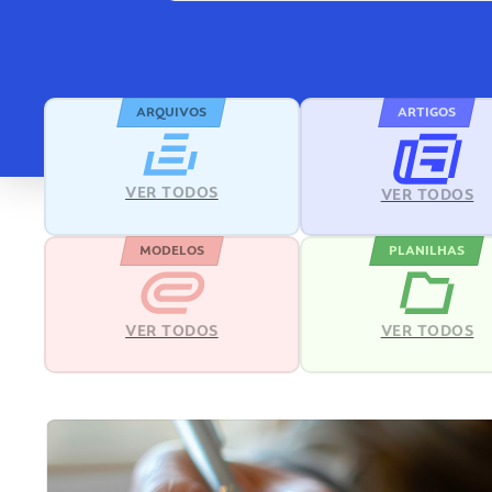
ARQUIVOS
ARTIGOS
VER TODOS
VER TODOS
MODELOS
PLANILHAS
VER TODOS
VER TODOS